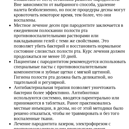
Вне зависимости от выбранного способа, удаление
налета безболезненно, но после процедуры десны могут
кровоточить некоторое время, тем более, что они
воспалены.
Местное лечение десен при пародонтите заключается в
ежедневном полоскании полости рта
противовоспалительными растворами или
накладывании гелей с теми же свойствами. Это
позволяет убить бактерий и восстановить нормальное
состояние слизистых полости рта. Курс лечения должен
продолжаться не менее 10 дней.
Пациентам с пародонтитом рекомендуется использовать
специальные пасты с противовоспалительным
компонентом и зубные щетки с мягкой щетиной.
Гигиена полости рта должна быть деликатной, но
тщательной и регулярной.
Антибактериальная терапия позволяет уничтожить
бактерии более эффективно. Антибиотики
используются системно, вводятся парентерально или
принимаются в таблетках. Ранее практиковались
местные инъекции, в десны, но от этой методики было
решено отказаться, чтобы не травмировать и без того
воспаленные ткани.
Лечение пародонтита лазером, электрофорезом с
противовоспалительными препаратами имеет