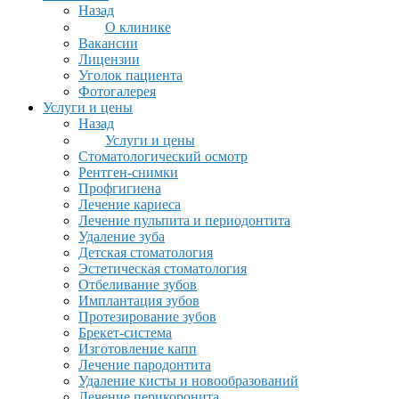
Назад
О клинике
Вакансии
Лицензии
Уголок пациента
Фотогалерея
Услуги и цены
Назад
Услуги и цены
Стоматологический осмотр
Рентген-снимки
Профгигиена
Лечение кариеса
Лечение пульпита и периодонтита
Удаление зуба
Детская стоматология
Эстетическая стоматология
Отбеливание зубов
Имплантация зубов
Протезирование зубов
Брекет-система
Изготовление капп
Лечение пародонтита
Удаление кисты и новообразований
Лечение перикоронита