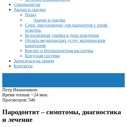
Специалисты
Акции и скидки
Назад
Акции и скидки
Спец. предложение для пациентов с проф.
осмотра.
Белоснежная улыбка в день рождения
Оплата медицинских услуг материнским
капиталом
Кредит и беспроцентная рассрочка
Бонусная система
Записаться на прием
Контакты
Петр Иванюшкин
Время чтения: ~24 мин.
Просмотров: 546
Пародонтит – симптомы, диагностика
и лечение