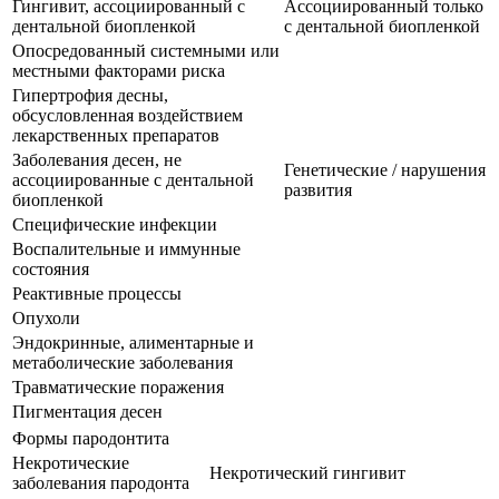
Гингивит, ассоциированный с
Ассоциированный только
дентальной биопленкой
с дентальной биопленкой
Опосредованный системными или
местными факторами риска
Гипертрофия десны,
обсусловленная воздействием
лекарственных препаратов
Заболевания десен, не
Генетические / нарушения
ассоциированные с дентальной
развития
биопленкой
Специфические инфекции
Воспалительные и иммунные
состояния
Реактивные процессы
Опухоли
Эндокринные, алиментарные и
метаболические заболевания
Травматические поражения
Пигментация десен
Формы пародонтита
Некротические
Некротический гингивит
заболевания пародонта