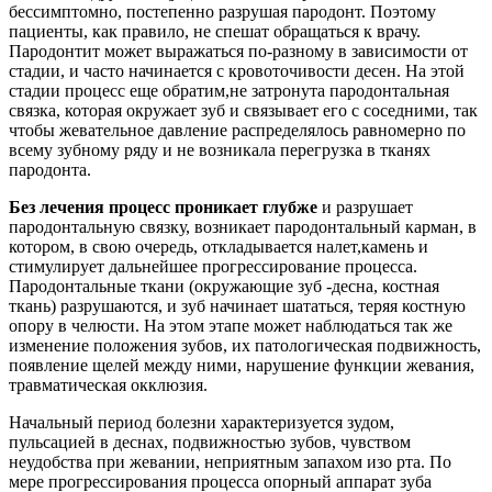
бессимптомно, постепенно разрушая пародонт. Поэтому
пациенты, как правило, не спешат обращаться к врачу.
Пародонтит может выражаться по-разному в зависимости от
стадии, и часто начинается с кровоточивости десен. На этой
стадии процесс еще обратим,не затронута пародонтальная
связка, которая окружает зуб и связывает его с соседними, так
чтобы жевательное давление распределялось равномерно по
всему зубному ряду и не возникала перегрузка в тканях
пародонта.
Без лечения процесс проникает глубже
и разрушает
пародонтальную связку, возникает пародонтальный карман, в
котором, в свою очередь, откладывается налет,камень и
стимулирует дальнейшее прогрессирование процесса.
Пародонтальные ткани (окружающие зуб -десна, костная
ткань) разрушаются, и зуб начинает шататься, теряя костную
опору в челюсти. На этом этапе может наблюдаться так же
изменение положения зубов, их патологическая подвижность,
появление щелей между ними, нарушение функции жевания,
травматическая окклюзия.
Начальный период болезни характеризуется зудом,
пульсацией в деснах, подвижностью зубов, чувством
неудобства при жевании, неприятным запахом изо рта. По
мере прогрессирования процесса опорный аппарат зуба