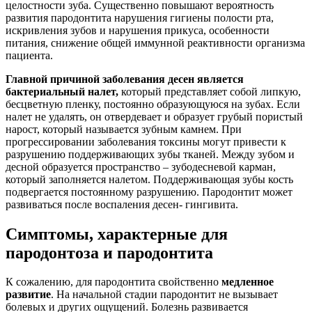
целостности зуба. Существенно повышают вероятность
развития пародонтита нарушения гигиены полости рта,
искривления зубов и нарушения прикуса, особенности
питания, снижение общей иммунной реактивности организма
пациента.
Главной причиной заболевания десен является
бактериальный налет,
который представляет собой липкую,
бесцветную пленку, постоянно образующуюся на зубах. Если
налет не удалять, он отвердевает и образует грубый пористый
нарост, который называется зубным камнем. При
прогрессировании заболевания токсины могут привести к
разрушению поддерживающих зубы тканей. Между зубом и
десной образуется пространство – зубодесневой карман,
который заполняется налетом. Поддерживающая зубы кость
подвергается постоянному разрушению. Пародонтит может
развиваться после воспаления десен- гингивита.
Симптомы, характерные для
пародонтоза и пародонтита
К сожалению, для пародонтита свойственно
медленное
развитие
. На начальной стадии пародонтит не вызывает
болевых и других ощущений. Болезнь развивается