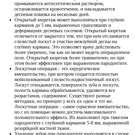
промываются антисептическим раствором,
останавливается кровотечение, и накладывается
десневая повязка на несколько дней.
Открытый кюретаж может выполняться при глубине
карманов до 5 мм, выраженных грануляциях и
деформациях десневых сосочков. Открытый кюретаж
отличается от закрытого тем, что при нем отслаивается
слизистый лоскут и участки межзубной десны на
глубину кармана. Это позволяет врачу действовать
более уверенно, так как он может видеть операционное
поле. Открытый кюретаж более травматичен, но при
этом более эффективен при выраженном пародонтите.
Лоскутная операция – это хирургическое
вмешательство, при котором создается полностью
мобилизованный слизисто-надкостничный лоскут.
Лоскут откидывается, поверхность зуба и лоскута,
полость кармана обрабатываются, удаляются все
разрастания, содержимое. Существуют разные
методики, но принцип у всех их один и тот же.
Лоскутные операции – самое серьезное вмешательство,
но с их помощью можно достичь максимального
положительного эффекта. Их выполняют при тяжелом
пародонтите с глубиной карманов 5-8 мм, выраженной
резорбцией костной ткани.
Удаление зубов при пародонтите выполняется в случае