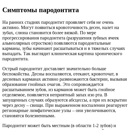
Симптомы пародонтита
На ранних стадиях пародонтит проявляет себя не очень
активно. Могут появиться кровоточивость десен, налет на
зубах, слюна становится более вязкой. По мере
прогрессирования пародонтита (разрушения зубных ячеек
альвеолярных отростков) появляются пародонтальные
карманы, зубы начинают расшатываться и в тяжелых случаях
выпадать. Так выглядит клиническая картина хронического
пародонтита.
Острый пародонтит доставляет значительно больше
беспокойства. Десны воспаляются, отекают, кровоточат, в
десневых карманах активно размножаются бактерии, вызывая
образование гнойных очагов. Это сопровождается
расшатыванием зубов, из карманов может быть гнойное
отделяемое, появляется неприятный запах изо рта. В
запущенных случаях образуются абсцессы, а при их вскрытии
через десну – свищи. При выраженном воспалении реагируют
регионарные лимфатические узлы – они увеличиваются,
становятся болезненными.
Пародонтит может быть местным (в области 1-2 зубов) и