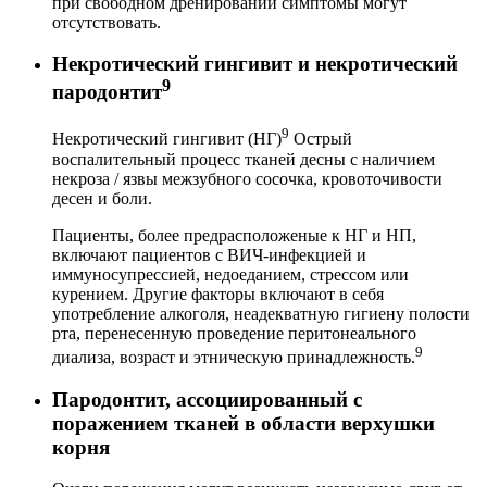
при свободном дренировании симптомы могут
отсутствовать.
Некротический гингивит и некротический
9
пародонтит
9
Некротический гингивит (НГ)
Острый
воспалительный процесс тканей десны с наличием
некроза / язвы межзубного сосочка, кровоточивости
десен и боли.
Пациенты, более предрасположеные к НГ и НП,
включают пациентов с ВИЧ-инфекцией и
иммуносупрессией, недоеданием, стрессом или
курением. Другие факторы включают в себя
употребление алкоголя, неадекватную гигиену полости
рта, перенесенную проведение перитонеального
9
диализа, возраст и этническую принадлежность.
Пародонтит, ассоциированный с
поражением тканей в области верхушки
корня