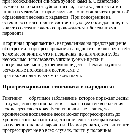
при необходимости снимать зубной камень. Обязательно
нужно пользоваться зубной нитью, чтобы удалять остатки
пищи из межзубных промежутков – они становятся причиной
образования десневых карманов. При подозрении на
остеопороз стоит пройти соответствующее обследование, так
как это состояние часто сопровождается заболеваниями
пародонта.
Вторичная профилактика, направленная на предотвращение
обострений и прогрессирования пародонтита, включает в себя
те же мероприятия, что и первичная, но для чистки зубов
необходимо использовать мягкие зубные щетки и
специальные пасты, укрепляющие десны. Рекомендуются
регулярные полоскания растворами с
противовоспалительными свойствами.
Прогрессирование гингивита и пародонтит
Гингивит — обратимое заболевание, которое поражает десны
в случае, если зубной налет вызывает развитие воспаления
вокруг десневого края. Если гингивит не лечить, то
хроническое воспаление десен может прогрессировать до
хронического пародонтита, что приведет к необратимому
разрушению тканей пародонта. Несмотря на то, что гингивит
прогрессирует не во всех случаях, почти у половины