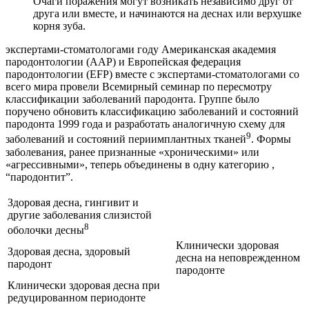
Очаги поражения могут возникать независимо друг от
друга или вместе, и начинаются на деснах или верхушке
корня зуба.
экспертами-стоматологами году Американская академия
пародонтологии (AAP) и Европейская федерация
пародонтологии (EFP) вместе с экспертами-стоматологами со
всего мира провели Всемирный семинар по пересмотру
классификации заболеваний пародонта. Группе было
поручено обновить классификацию заболеваний и состояний
пародонта 1999 года и разработать аналогичную схему для
9
заболеваний и состояний периимплантных тканей
. Формы
заболевания, ранее признанные «хроническими» или
«агрессивными», теперь объединены в одну категорию ,
“пародонтит”.
Здоровая десна, гингивит и
другие заболевания слизистой
8
оболочки десны
Клинически здоровая
Здоровая десна, здоровый
десна на неповрежденном
пародонт
пародонте
Клинически здоровая десна при
редуцированном периодонте