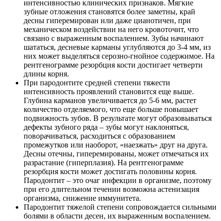
интенсивностью клинических признаков. Мягкие
зубные отложения становятся более заметны, край
десны гиперемирован или даже цианотичен, при
механическом воздействии на него кровоточит, что
связано с выраженным воспалением. Зубы начинают
шататься, десневые карманы углубляются до 3-4 мм, из
них может выделяться серозно-гнойное содержимое. На
рентгенограмме резорбция кости достигает четверти
длины корня.
При пародонтите средней степени тяжести
интенсивность проявлений становится еще выше.
Глубина карманов увеличивается до 5-6 мм, растет
количество отделяемого, что еще больше повышает
подвижность зубов. В результате могут образовываться
дефекты зубного ряда – зубы могут наклоняться,
поворачиваться, расходиться с образованием
промежутков или наоборот, «наезжать» друг на друга.
Десны отечны, гиперемированы, может отмечаться их
разрастание (гиперплазия). На рентгенограмме
резорбция кости может достигать половины корня.
Пародонтит – это очаг инфекции в организме, поэтому
при его длительном течении возможна астенизация
организма, снижение иммунитета.
Пародонтит тяжелой степени сопровождается сильными
болями в области десен, их выраженным воспалением.