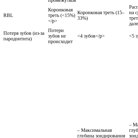
промежутков
Рас
Коронковая
Коронковая треть (15–
на 
RBL
треть (<15%)
33%)
трет
</p>
дал
Потери
Потеря зубов (из-за
зубов не
<4 зубов</p>
<5 
пародонтита)
происходит
– М
– Максимальная
глу
глубина зондирования
зон