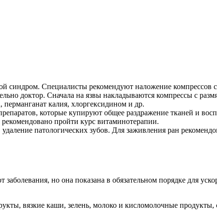
вой синдром. Специалисты рекомендуют наложение компрессов 
льно доктор. Сначала на язвы накладываются компрессы с разм
, перманганат калия, хлоргексидином и др.
репаратов, которые купируют общее раздражение тканей и вос
е рекомендовано пройти курс витаминотерапии.
 удаление патологических зубов. Для заживления ран рекомендо
т заболевания, но она показана в обязательном порядке для уск
ты, вязкие каши, зелень, молоко и кисломолочные продукты, сыр