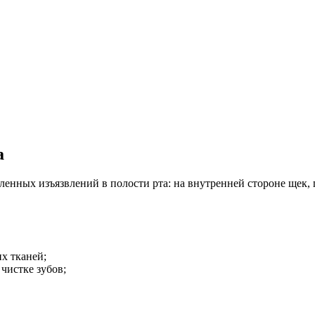
а
нных изъязвлений в полости рта: на внутренней стороне щек, г
х тканей;
чистке зубов;