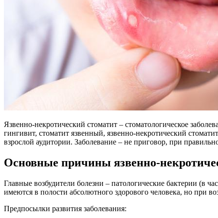
Язвенно-некротический стоматит – стоматологическое заболева
гингивит, стоматит язвенный, язвенно-некротический стоматит В
взрослой аудитории. Заболевание – не приговор, при правильн
Основные причины язвенно-некротичес
Главные возбудители болезни – патологические бактерии (в ча
имеются в полости абсолютного здорового человека, но при в
Предпосылки развития заболевания: