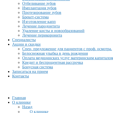
Отбеливание зубов
Имплантация зубов
Протезирование зубов
Брекет-система
Изготовление капп
Лечение пародонтита
Удаление кисты и новообразований
Лечение перикоронита
Специалисты
Акции и скидки
Спец. предложение для пациентов с проф. осмотра.
Белоснежная улыбка в день рождения
Оплата медицинских услуг материнским капитало
Кредит и беспроцентная рассрочка
Бонусная система
Записаться на прием
Контакты
Главная
О клинике
Назад
О клинике