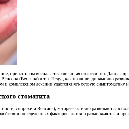
ние, при котором воспаляется слизистая полости рта. Данная пр
енсона (Венсана) и т.п. Недуг, как правило, динамично развивает
ом и комплексном лечении удается снять острую симптоматику и 
кого стоматита
стности, спирохета Венсана), которые активно развиваются в по
оздействии определенных факторов активно размножаются и про