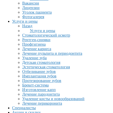
Вакансии
Лицензии
Уголок пациента
Фотогалерея
Услуги и цены
Назад
Услуги и цены
Стоматологический осмотр
Рентген-снимки
Профгигиена
Лечение кариеса
Лечение пульпита и периодонтита
Удаление зуба
Детская стоматология
Эстетическая стоматология
Отбеливание зубов
Имплантация зубов
Протезирование зубов
Брекет-система
Изготовление капп
Лечение пародонтита
Удаление кисты и новообразований
Лечение перикоронита
Специалисты
Акции и скидки