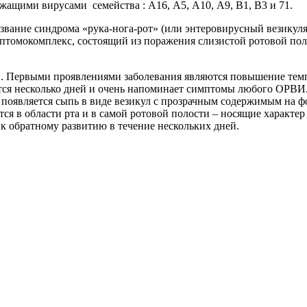
ащими вирусами семейства : А16, А5, А10, А9, В1, В3 и 71.
звание синдрома «рука-нога-рот» (или энтеровирусный везикул
мптомокомплекс, состоящий из поражения слизистой ротовой по
. Первыми проявлениями заболевания являются повышение темпер
ется несколько дней и очень напоминает симптомы любого ОРВИ. 
х появляется сыпь в виде везикул с прозрачным содержимым на 
я в области рта и в самой ротовой полости – носящие характер 
 обратному развитию в течение нескольких дней.