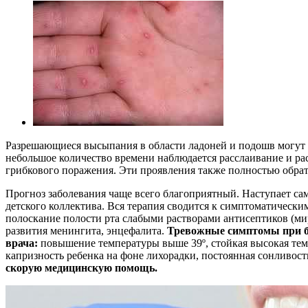
Разрешающиеся высыпания в области ладоней и подошв могут о
небольшое количество времени наблюдается расслаивание и ра
грибкового поражения. Эти проявления также полностью обра
Прогноз заболевания чаще всего благоприятный. Наступает сам
детского коллектива. Вся терапия сводится к симптоматическ
полоскание полости рта слабыми растворами антисептиков (ми
развития менингита, энцефалита.
Тревожные симптомы при бо
врача:
повышение температуры выше 39º, стойкая высокая темп
капризность ребенка на фоне лихорадки, постоянная сонливос
скорую медицинскую помощь.