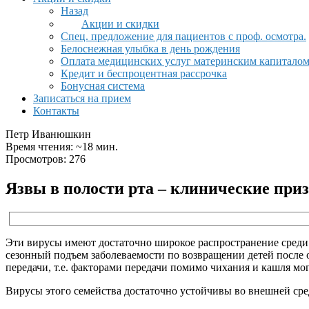
Назад
Акции и скидки
Спец. предложение для пациентов с проф. осмотра.
Белоснежная улыбка в день рождения
Оплата медицинских услуг материнским капитало
Кредит и беспроцентная рассрочка
Бонусная система
Записаться на прием
Контакты
Петр Иванюшкин
Время чтения: ~18 мин.
Просмотров: 276
Язвы в полости рта – клинические при
Эти вирусы имеют достаточно широкое распространение среди н
сезонный подъем заболеваемости по возвращении детей после
передачи, т.е. факторами передачи помимо чихания и кашля мо
Вирусы этого семейства достаточно устойчивы во внешней сре