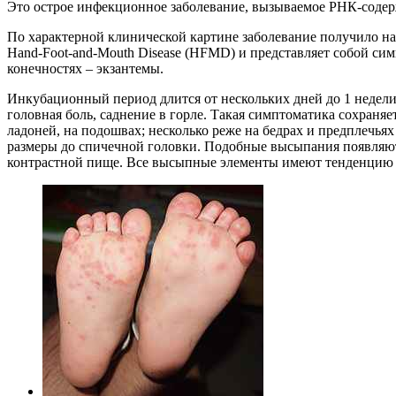
Это острое инфекционное заболевание, вызываемое РНК-содерж
По характерной клинической картине заболевание получило на
Hand-Foot-and-Mouth Disease (HFMD) и представляет собой си
конечностях – экзантемы.
Инкубационный период длится от нескольких дней до 1 недели
головная боль, саднение в горле. Такая симптоматика сохраня
ладоней, на подошвах; несколько реже на бедрах и предплечья
размеры до спичечной головки. Подобные высыпания появляютс
контрастной пище. Все высыпные элементы имеют тенденцию к