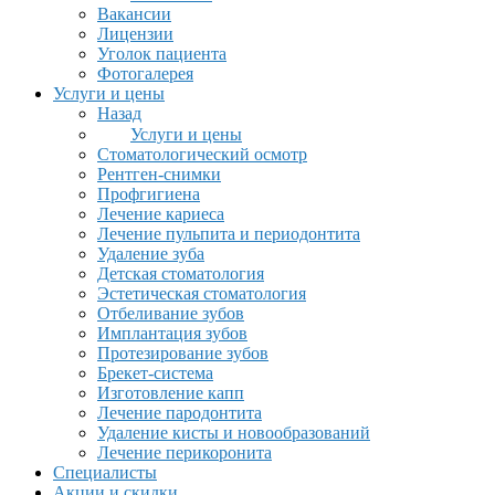
Вакансии
Лицензии
Уголок пациента
Фотогалерея
Услуги и цены
Назад
Услуги и цены
Стоматологический осмотр
Рентген-снимки
Профгигиена
Лечение кариеса
Лечение пульпита и периодонтита
Удаление зуба
Детская стоматология
Эстетическая стоматология
Отбеливание зубов
Имплантация зубов
Протезирование зубов
Брекет-система
Изготовление капп
Лечение пародонтита
Удаление кисты и новообразований
Лечение перикоронита
Специалисты
Акции и скидки