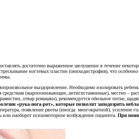
ставлять достаточно выраженное шелушение в течение некоторог
стрескивание ногтевых пластин (ониходистрофия), что особенно 
тимы.
опроизвольное выздоровление. Необходимо изолировать ребенка о
им средствам (жаропонижающие, антигистаминные), местно – ра
рамистин, отвар ромашки), рекомендуется обильное питье, щадя
лезни «рука-нога-рот», которые позволят заподозрить небла
ература, появление рвоты (иногда многократной), усиление гол
ть или наоборот психомоторное возбуждение пациента.
При появ