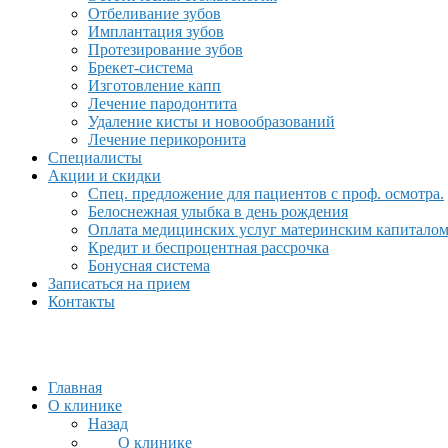
Отбеливание зубов
Имплантация зубов
Протезирование зубов
Брекет-система
Изготовление капп
Лечение пародонтита
Удаление кисты и новообразований
Лечение перикоронита
Специалисты
Акции и скидки
Спец. предложение для пациентов с проф. осмотра.
Белоснежная улыбка в день рождения
Оплата медицинских услуг материнским капитало
Кредит и беспроцентная рассрочка
Бонусная система
Записаться на прием
Контакты
Главная
О клинике
Назад
О клинике