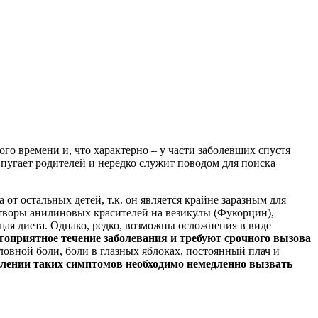
о времени и, что характерно – у части заболевших спустя
пугает родителей и нередко служит поводом для поиска
т остальных детей, т.к. он является крайне заразным для
створы анилиновых красителей на везикулы (Фукорцин),
щая диета. Однако, редко, возможны осложнения в виде
гоприятное течение заболевания и требуют срочного вызова
овной боли, боли в глазных яблоках, постоянный плач и
лении таких симптомов необходимо немедленно вызвать