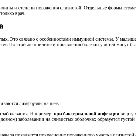
ичины и степени поражения слизистой. Отдельные формы стомат
только врач.
й
ослых. Это связано с особенностями иммунной системы. У малыш
изм. По этой же причине и проявления болезни у детей могут бы
чиваются лимфоузлы на шее.
а заболевания. Например,
при бактериальной инфекции
во рту 
дозном) заболевании на слизистых оболочках образуется густой 
Сначала появляется покраснение пораженного участка слизистой