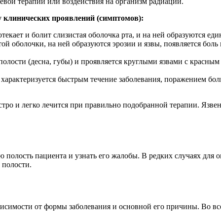
чевой терапии или воздействия на организм радиации.
у клинических проявлений (симптомов):
текает и болит слизистая оболочка рта, и на ней образуются еди
ой оболочки, на ней образуются эрозии и язвы, появляется боль
полости (десна, губы) и проявляется круглыми язвами с красн
, характеризуется быстрым течение заболевания, поражением бо
ыстро и легко лечится при правильно подобранной терапии. Язв
ю полость пациента и узнать его жалобы. В редких случаях для 
 полости.
зависимости от формы заболевания и основной его причины. Во в