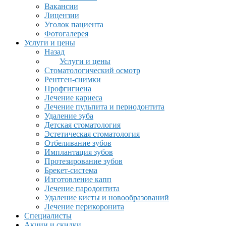
Вакансии
Лицензии
Уголок пациента
Фотогалерея
Услуги и цены
Назад
Услуги и цены
Стоматологический осмотр
Рентген-снимки
Профгигиена
Лечение кариеса
Лечение пульпита и периодонтита
Удаление зуба
Детская стоматология
Эстетическая стоматология
Отбеливание зубов
Имплантация зубов
Протезирование зубов
Брекет-система
Изготовление капп
Лечение пародонтита
Удаление кисты и новообразований
Лечение перикоронита
Специалисты
Акции и скидки