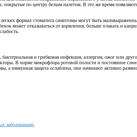
, покрытые по центру белым налетом. В это же время появляютс
 легких формах стоматита симптомы могут быть маловыраженны
ебенок может отказываться от кормления, больше плакать и капр
слабость.
, бактериальная и грибковая инфекция, аллергия, ожог или друг
акторы. В норме микрофлора ротовой полости и постоянное слю
ы, а иммунная защита ослаблена, они начинают активно размнож
ых заболеваниях