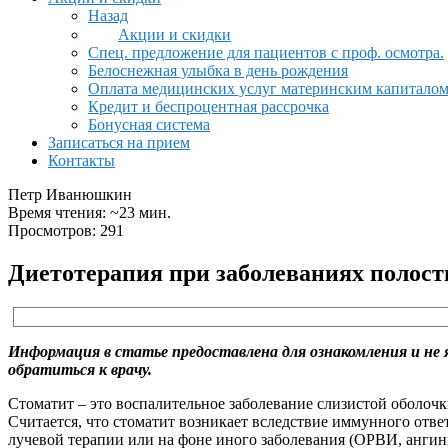
Назад
Акции и скидки
Спец. предложение для пациентов с проф. осмотра.
Белоснежная улыбка в день рождения
Оплата медицинских услуг материнским капитало
Кредит и беспроцентная рассрочка
Бонусная система
Записаться на прием
Контакты
Петр Иванюшкин
Время чтения: ~23 мин.
Просмотров: 291
Диетотерапия при заболеваниях полост
Информация в статье предоставлена для ознакомления и не 
обратиться к врачу.
Стоматит – это воспалительное заболевание слизистой оболочки
Считается, что стоматит возникает вследствие иммунного отве
лучевой терапии или на фоне иного заболевания (ОРВИ, ангин