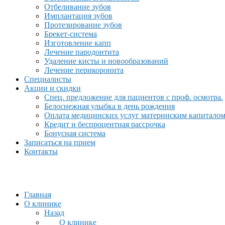
Отбеливание зубов
Имплантация зубов
Протезирование зубов
Брекет-система
Изготовление капп
Лечение пародонтита
Удаление кисты и новообразований
Лечение перикоронита
Специалисты
Акции и скидки
Спец. предложение для пациентов с проф. осмотра.
Белоснежная улыбка в день рождения
Оплата медицинских услуг материнским капитало
Кредит и беспроцентная рассрочка
Бонусная система
Записаться на прием
Контакты
Главная
О клинике
Назад
О клинике