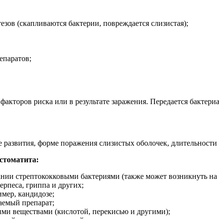
зов (скапливаются бактерии, повреждается слизистая);
епаратов;
факторов риска или в результате заражения. Передается бактери
развития, форме поражения слизистых оболочек, длительности за
стоматита:
нии стрептококковыми бактериями (также может возникнуть на ф
ерпеса, гриппа и других;
мер, кандидозе;
аемый препарат;
ими веществами (кислотой, перекисью и другими);