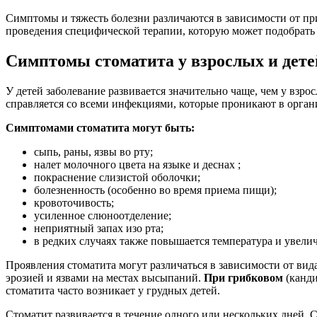
Симптомы и тяжесть болезни различаются в зависимости от пр
проведения специфической терапии, которую может подобрать 
Симптомы стоматита у взрослых и дете
У детей заболевание развивается значительно чаще, чем у взр
справляется со всеми инфекциями, которые проникают в орган
Симптомами стоматита могут быть:
сыпь, раны, язвы во рту;
налет молочного цвета на языке и деснах ;
покраснение слизистой оболочки;
болезненность (особенно во время приема пищи);
кровоточивость;
усиленное слюноотделение;
неприятный запах изо рта;
в редких случаях также повышается температура и увели
Проявления стоматита могут различаться в зависимости от вид
эрозией и язвами на местах высыпаний.
При грибковом
(канди
стоматита часто возникает у грудных детей.
Стоматит развивается в течение одного или нескольких дней. 