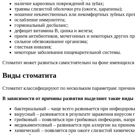
наличие кариозных повреждений на зубах;
травмы слизистой оболочки рта (ожоги, царапины);
ношение некачественных или некомфортных зубных проте
ослабление иммунитета;
гормональный дисбаланс;
дефицит витамина В, цинка и железа;
прием антибиотиков, мочегонных и некоторых других пр
сильное обезвоживание организма;
глистная инвазия;
некоторые заболевания пищеварительной системы.
Стоматит может развиться самостоятельно на фоне имеющихся 
Виды стоматита
Стоматит классифицируют по нескольким параметрам: причине 
В зависимости от причины развития выделяют такие виды 
бактериальный – чаще всего развивается при инфицирова
вирусный – развивается в результате заражения вирусом г
грибковый – появляться при грибковых инфекциях, напри
медикаментозный – развивается при аллергии на приним
химический – появляется при ожоге слизистой химическ