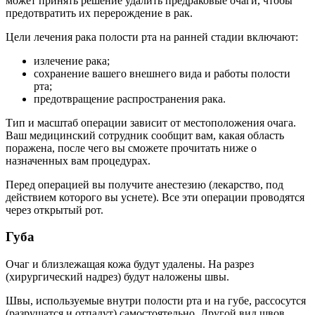
может принять решение удалить предраковые очаги, чтобы
предотвратить их перерождение в рак.
Цели лечения рака полости рта на ранней стадии включают:
излечение рака;
сохранение вашего внешнего вида и работы полости
рта;
предотвращение распространения рака.
Тип и масштаб операции зависит от местоположения очага.
Ваш медицинский сотрудник сообщит вам, какая область
поражена, после чего вы сможете прочитать ниже о
назначенных вам процедурах.
Перед операцией вы получите анестезию (лекарство, под
действием которого вы уснете). Все эти операции проводятся
через открытый рот.
Губа
Очаг и близлежащая кожа будут удалены. На разрез
(хирургический надрез) будут наложены швы.
Швы, используемые внутри полости рта и на губе, рассосутся
(разрушатся и отпадут) самостоятельно. Другой вид швов,