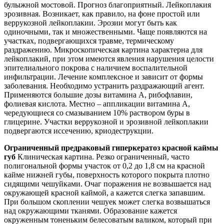
булыжной мостовой. Прогноз благоприятный. Лейкоплакия
эрозивная. Возникает, как правило, на фоне простой или
веррукозной лейкоплакии. Эрозии могут быть как
одиночными, так и множественными. Чаще появляются на
участках, подвергающихся травме, термическому
раздражению. Микроскопическая картина характерна для
лейкоплакий, при этом имеются явления нарушения целости
эпителиального покрова с наличием воспалительной
инфильтрации. Лечение комплексное и зависит от формы
заболевания. Необходимо устранить раздражающий агент.
Применяются большие дозы витамина А, рибофлавин,
фолиевая кислота. Местно – аппликации витамина А,
чередующиеся со смазыванием 10% раствором буры в
глицерине. Участки веррукозной и эрозивной лейкоплакии
подвергаются иссечению, криодеструкции.
Ограниченный предраковый гиперкератоз красной каймы
губ
Клиническая картина
. Резко ограниченный, часто
полигональной формы участок от 0,2 до 1,8 см на красной
кайме нижней губы, поверхность которого покрыта плотно
сидящими чешуйками. Очаг поражения не возвышается над
окружающей красной каймой, а кажется слегка запавшим.
При большом скоплении чешуек может слегка возвышаться
над окружающими тканями. Образование кажется
окруженным тоненьким белесоватым валиком, который при