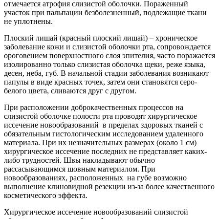
отмечается атрофия слизистой оболочки. Пораженный
участок при пальпации безболезненный, подлежащие ткани
не уплотнены.
Плоский лишай (красный плоский лишай) – хроническое
заболевание кожи и слизистой оболочки рта, сопровождается
ороговением поверхностного слоя эпителия, часто поражается
изолированно только слизистая оболочка щеки, реже языка,
десен, неба, губ. В начальной стадии заболевания возникают
папулы в виде красных точек, затем они становятся серо-
белого цвета, сливаются друг с другом.
При расположении доброкачественных процессов на
слизистой оболочке полости рта проводят хирургическое
иссечение новообразований в пределах здоровых тканей с
обя­зательным гистологическим исследованием удаленного
материала. При их незначительных размерах (около 1 см)
хирургическое иссечение последних не представляет каких-
либо трудностей. Швы накладывают обычно
рассасывающимся шовным материалом. При
новообразованиях, расположенных на губе возможно
выполнение клиновидной резекции из-за более качественного
косметического эффекта.
Хирургическое иссечение новообразований слизистой