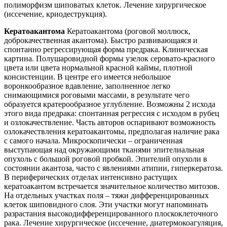
полиморфизм шиповатых клеток.
Лечение
хирургическое
(иссечение, криодеструкция).
Кератоакантома
Кератоакантома (роговой моллюск,
доброкачественная акантома). Быстро развивающаяся и
спонтанно регрессирующая форма предрака.
Клиническая
картина
. Полушаровидной формы узелок серовато-красного
цвета или цвета нормальной красной каймы, плотной
консистенции. В центре его имеется небольшое
воронкообразное вдавление, заполненное легко
снимающимися роговыми массами, в результате чего
образуется кратерообразное углубление. Возможны 2 исхода
этого вида предрака: спонтанная регрессия с исходом в рубец
и озлокачествление. Часть авторов оспаривают возможность
озлокачествления кератоакантомы, предполагая наличие рака
с самого начала. Микроскопически – ограниченная
выступающая над окружающими тканями эпителиальная
опухоль с большой роговой пробкой. Эпителий опухоли в
состоянии акантоза, часто с явлениями атипии, гиперкератоза.
В периферических отделах интенсивно растущих
кератоакантом встречается значительное количество митозов.
На отдельных участках поля – тяжи дифференцированных
клеток шиповидного слоя. Эти участки могут напоминать
разрастания высокодифференцированного плоскоклеточного
рака.
Лечение
хирургическое (иссечение, диатермокоагуляция,