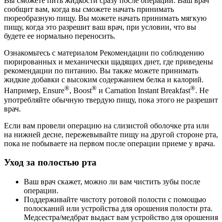
Вы сможете пить жидкости сразу после операции. Ваш врач
сообщит вам, когда вы сможете начать принимать
пюреобразную пищу. Вы можете начать принимать мягкую
пищу, когда это разрешит ваш врач, при условии, что вы
будете ее нормально переносить.
Ознакомьтесь с материалом Рекомендации по соблюдению
пюрированных и механически щадящих диет, где приведены
рекомендации по питанию. Вы также можете принимать
жидкие добавки с высоким содержанием белка и калорий.
®
®
®
Например, Ensure
, Boost
и Carnation Instant Breakfast
. Не
употребляйте обычную твердую пищу, пока этого не разрешит
врач.
Если вам провели операцию на слизистой оболочке рта или
на нижней десне, пережевывайте пищу на другой стороне рта,
пока не побываете на первом после операции приеме у врача.
Уход за полостью рта
Ваш врач скажет, можно ли вам чистить зубы после
операции.
Поддерживайте чистоту ротовой полости с помощью
полосканий или устройства для орошения полости рта.
Медсестра/медбрат выдаст вам устройство для орошения