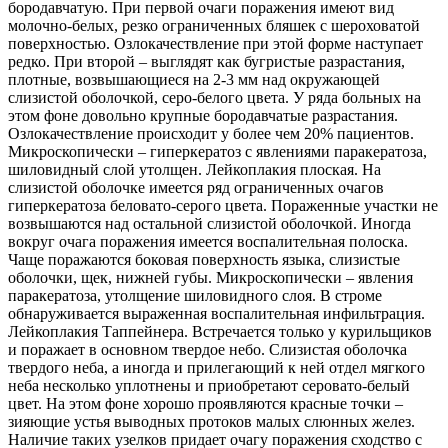
бородавчатую. При первой очаги поражения имеют вид
молочно-белых, резко ограниченных бляшек с шероховатой
поверхностью. Озлокачествление при этой форме наступает
редко. При второй – выглядят как бугристые разрастания,
плотные, возвышающиеся на 2-3 мм над окружающей
слизистой оболочкой, серо-белого цвета. У ряда больных на
этом фоне довольно крупные бородавчатые разрастания.
Озлокачествление происходит у более чем 20% пациентов.
Микроскопически – гиперкератоз с явлениями паракератоза,
шиловидный слой утолщен. Лейкоплакия плоская. На
слизистой оболочке имеется ряд ограниченных очагов
гиперкератоза беловато-серого цвета. Пораженные участки не
возвышаются над остальной слизистой оболочкой. Иногда
вокруг очага поражения имеется воспалительная полоска.
Чаще поражаются боковая поверхность языка, слизистые
оболочки, щек, нижней губы. Микроскопически – явления
паракератоза, утолщение шиловидного слоя. В строме
обнаруживается выраженная воспалительная инфильтрация.
Лейкоплакия Таппейнера. Встречается только у курильщиков
и поражает в основном твердое небо. Слизистая оболочка
твердого неба, а иногда и прилегающий к ней отдел мягкого
неба несколько уплотнены и приобретают серовато-белый
цвет. На этом фоне хорошо проявляются красные точки –
зияющие устья выводных протоков малых слюнных желез.
Наличие таких узелков придает очагу поражения сходство с