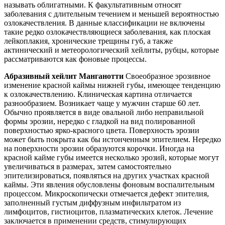
называть облигатными. К факультативным относят
заболевания с длительным течением и меньшей вероятностью
озлокачествления. В данные классификации не включены
такие редко озлокачествляющиеся заболевания, как плоская
лейкоплакия, хронические трещины губ, а также
актинический и метеорологический хейлиты, рубцы, которые
рассматриваются как фоновые процессы.
Абразивный хейлит Манганотти
Своеобразное эрозивное
изменение красной каймы нижней губы, имеющее тенденцию
к озлокачествлению.
Клиническая картина
отличается
разнообразием. Возникает чаще у мужчин старше 60 лет.
Обычно проявляется в виде овальной либо неправильной
формы эрозии, нередко с гладкой на вид полированной
поверхностью ярко-красного цвета. Поверхность эрозии
может быть покрыта как бы истонченным эпителием. Нередко
на поверхности эрозии образуются корочки. Иногда на
красной кайме губы имеется несколько эрозий, которые могут
увеличиваться в размерах, затем самостоятельно
эпителизироваться, появляться на других участках красной
каймы. Эти явления обусловлены фоновым воспалительным
процессом. Микроскопически отмечается дефект эпителия,
заполненный густым диффузным инфильтратом из
лимфоцитов, гистиоцитов, плазматических клеток.
Лечение
заключается в применении средств, стимулирующих