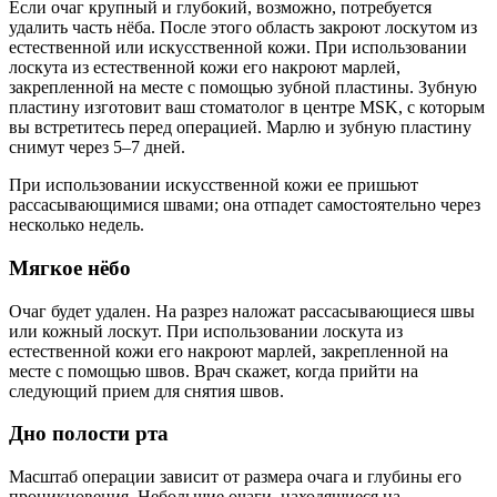
Если очаг крупный и глубокий, возможно, потребуется
удалить часть нёба. После этого область закроют лоскутом из
естественной или искусственной кожи. При использовании
лоскута из естественной кожи его накроют марлей,
закрепленной на месте с помощью зубной пластины. Зубную
пластину изготовит ваш стоматолог в центре MSK, с которым
вы встретитесь перед операцией. Марлю и зубную пластину
снимут через 5–7 дней.
При использовании искусственной кожи ее пришьют
рассасывающимися швами; она отпадет самостоятельно через
несколько недель.
Мягкое нёбо
Очаг будет удален. На разрез наложат рассасывающиеся швы
или кожный лоскут. При использовании лоскута из
естественной кожи его накроют марлей, закрепленной на
месте с помощью швов. Врач скажет, когда прийти на
следующий прием для снятия швов.
Дно полости рта
Масштаб операции зависит от размера очага и глубины его
проникновения. Небольшие очаги, находящиеся на