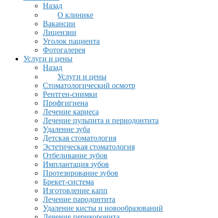
Назад
О клинике
Вакансии
Лицензии
Уголок пациента
Фотогалерея
Услуги и цены
Назад
Услуги и цены
Стоматологический осмотр
Рентген-снимки
Профгигиена
Лечение кариеса
Лечение пульпита и периодонтита
Удаление зуба
Детская стоматология
Эстетическая стоматология
Отбеливание зубов
Имплантация зубов
Протезирование зубов
Брекет-система
Изготовление капп
Лечение пародонтита
Удаление кисты и новообразований
Лечение перикоронита