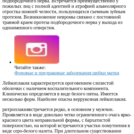
подбородочного нерва. Встречается преимущественно у
пожилых лиц с полной адентией и атрофией альвеолярного
отростка нижней челюсти, пользующихся съемным зубным
протезом. Возникновение невромы связано с постоянной
травмой краем протеза подбородочного нерва у выхода из
одноименного отверстия.
Читайте также:
Фоновые и предраковые заболевания шейки матки
Лейкоплакия характеризуется ороговением слизистой
оболочки с наличием воспалительного компонента.
Клинически определяется в виде белого пятна. Имеется
несколько форм. Наиболее опасна веррукозная лейкоплакия.
ритроплакиявстречается редко, в основном у мужчин.
Проявляется в виде довольно четко ограниченного очага ярко-
красного цвета неправильной формы, с бархатистой
поверхностью, на которой встречаются участки помутнения в
виде серо-белого налета. При длительном существовании