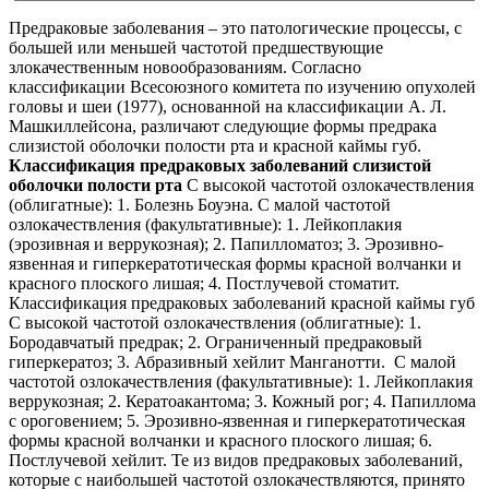
Предраковые заболевания – это патологические процессы, с
большей или меньшей частотой предшествующие
злокачественным новообразованиям. Согласно
классификации Всесоюзного комитета по изучению опухолей
головы и шеи (1977), основанной на классификации А. Л.
Машкиллейсона, различают следующие формы предрака
слизистой оболочки полости рта и красной каймы губ.
Классификация предраковых заболеваний слизистой
оболочки полости рта
С высокой частотой озлокачествления
(облигатные): 1. Болезнь Боуэна. С малой частотой
озлокачествления (факультативные): 1. Лейкоплакия
(эрозивная и веррукозная); 2. Папилломатоз; 3. Эрозивно-
язвенная и гиперкератотическая формы красной волчанки и
красного плоского лишая; 4. Постлучевой стоматит.
Классификация предраковых заболеваний красной каймы губ
С высокой частотой озлокачествления (облигатные): 1.
Бородавчатый предрак; 2. Ограниченный предраковый
гиперкератоз; 3. Абразивный хейлит Манганотти. С малой
частотой озлокачествления (факультативные): 1. Лейкоплакия
веррукозная; 2. Кератоакантома; 3. Кожный рог; 4. Папиллома
с ороговением; 5. Эрозивно-язвенная и гиперкератотическая
формы красной волчанки и красного плоского лишая; 6.
Постлучевой хейлит. Те из видов предраковых заболеваний,
которые с наибольшей частотой озлокачествляются, принято