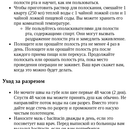
полости рта и научит, как им пользоваться.
Чтобы приготовить раствор для полоскания, смешайте 1
кварту (250 мл) теплой воды с 1 чайной ложкой соли и 1
чайной ложкой пищевой соды. Вы можете хранить его
при комнатной температуре.
Не пользуйтесь ополаскивателями для полости
рта, содержащими спирт. Они могут вызвать
раздражение полости рта и замедлить заживление.
Полощите или орошайте полость рта не менее 4 раз в
день. Полощите или орошайте полость рта после
каждого приема пищи или перекуса. Продолжайте
полоскать или орошать полость рта, пока место
проведения операции не заживет. Ваш врач скажет вам,
когда это можно будет делать.
Уход за разрезом
Не мочите швы на губе или шее первые 48 часов (2 дня).
Спустя 48 часов вы можете принять душ как обычно. Не
направляйте поток воды на сам разрез. Вместо этого
дайте воде стечь по разрезу и промокните его насухо
чистым полотенцем.
Наносите мазь с bacitracin дважды в день, если это
посоветует ваш врач. Перед выпиской из больницы вам
выдадут bacitracin, если он вам потребуется.