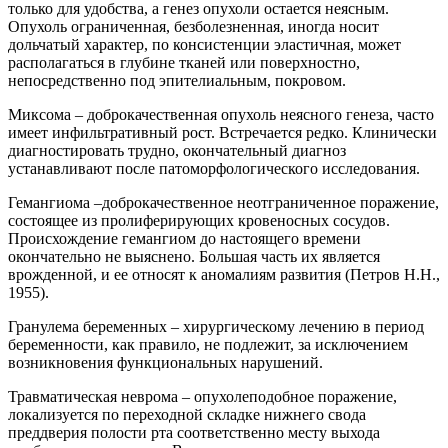
только для удобства, а генез опухоли остается неясным.
Опухоль ограниченная, безболезненная, иногда носит
дольчатый характер, по консистенции эластичная, может
располагаться в глубине тканей или поверхностно,
непосредственно под эпителиальным, покровом.
Миксома – доброкачественная опухоль неясного генеза, часто
имеет инфильтративный рост. Встречается редко. Клинически
диагностировать трудно, окончательный диагноз
устанавливают после патоморфологического исследования.
Гемангиома –доброкачественное неотграниченное поражение,
состоящее из пролиферирующих кровеносных сосудов.
Происхождение гемангиом до настоящего времени
окончательно не выяснено. Большая часть их является
врожденной, и ее относят к аномалиям развития (Петров Н.Н.,
1955).
Гранулема беременных – хирургическому лечению в период
беременности, как правило, не подлежит, за исключением
возникновения функциональных нарушений.
Травматическая неврома – опухолеподобное поражение,
локализуется по переходной складке нижнего свода
преддверия полости рта соответственно месту выхода