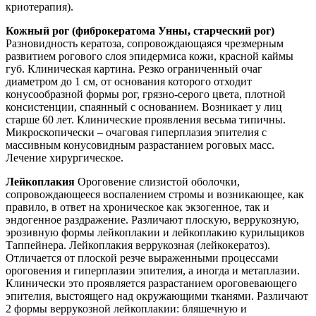
криотерапия).
Кожный рог (фиброкератома Унны, старческий рог)
Разновидность кератоза, сопровождающаяся чрезмерным
развитием рогового слоя эпидермиса кожи, красной каймы
губ.
Клиническая картина
. Резко ограниченный очаг
диаметром до 1 см, от основания которого отходит
конусообразной формы рог, грязно-серого цвета, плотной
консистенции, спаянный с основанием. Возникает у лиц
старше 60 лет. Клинические проявления весьма типичны.
Микроскопически – очаговая гиперплазия эпителия с
массивным конусовидным разрастанием роговых масс.
Лечение
хирургическое.
Лейкоплакия
Ороговение слизистой оболочки,
сопровождающееся воспалением стромы и возникающее, как
правило, в ответ на хроническое как экзогенное, так и
эндогенное раздражение. Различают плоскую, веррукозную,
эрозивную формы лейкоплакии и лейкоплакию курильщиков
Таппейнера. Лейкоплакия веррукозная (лейкокератоз).
Отличается от плоской резче выраженными процессами
ороговения и гиперплазии эпителия, а иногда и метаплазии.
Клинически это проявляется разрастанием ороговевающего
эпителия, выстоящего над окружающими тканями. Различают
2 формы веррукозной лейкоплакии: бляшечную и