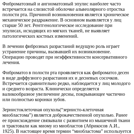
Фиброматозный и ангиоматозный эпулис наиболее часто
встречается на слизистой оболочке альвеолярного отростка
полости рта. Причиной возникновения является хроническое
механическое раздражение. В основном выявляется у лиц
старше 50 лет. Рентгенологическое исследование при
эпулисах, исходящих из мягких тканей, не выявляет
патологических костных изменений.
В лечении фиброзных разрастаний ведущую роль играет
устранение причины, вызвавшей их возникновение.
Операцию проводят при неэффективности консервативного
лечения.
Фиброматоз в полости рта проявляется как фиброматоз десен
в виде диффузного разрастания их и десневых сосочков.
Встречается сравнительно редко, наблюдается у лиц молодого
и среднего возраста. Клинически определяется
валикообразное увеличение десны, покрывающее частично
или полностью коронки зубов.
Зернистоклеточная опухоль(“зернисто-клеточная
миобластома”) является доброкачественной опухолью. Ранее
ее происхождение связывали с развитием из мышечной ткани
и трактовали как миому из миобластов (Абрикосов А.И.,
1925). В настоящее время термин “миобластома” используется