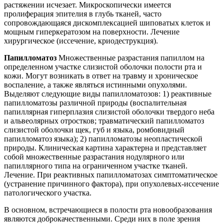
растяжении исчезает. Микроскопически имеется
пролиферация эпителия в глубь тканей, часто
сопровождающаяся дискомплексацией шиповатых клеток и
мощным гиперкератозом на поверхности.
Лечение
хирургическое (иссечение, криодеструкция).
Папилломатоз
Множественные разрастания папиллом на
определенном участке слизистой оболочки полости рта и
кожи. Могут возникать в ответ на травму и хроническое
воспаление, а также являться истинными опухолями.
Выделяют следующие виды папилломатозов: 1) реактивные
папилломатозы различной природы (воспалительная
папиллярная гиперплазия слизистой оболочки твердого неба
и альвеолярных отростков; травматический папилломатоз
слизистой оболочки щек, губ и языка, ромбовидный
папилломатоз языка); 2) папилломатозы неопластической
природы.
Клиническая картина
характерна и представляет
собой множественные разрастания нодулярного или
папиллярного типа на ограниченном участке тканей.
Лечение
. При реактивных папилломатозах симптоматическое
(устранение причинного фактора), при опухолевых-иссечение
патологического участка.
В основном, встречающиеся в полости рта новообразования
являются доброкачественными. Среди них в поле зрения