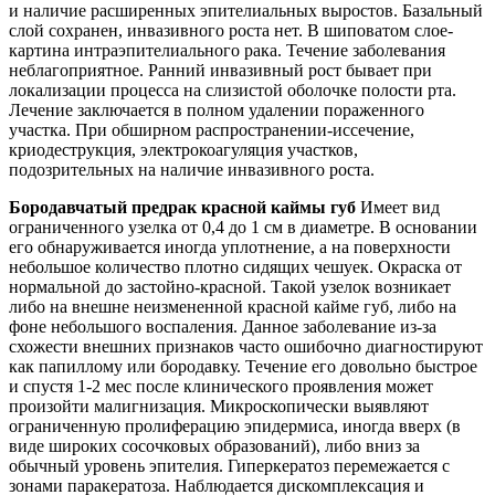
и наличие расширенных эпителиальных выростов. Базальный
слой сохранен, инвазивного роста нет. В шиповатом слое-
картина интраэпителиального рака. Течение заболевания
неблагоприятное. Ранний инвазивный рост бывает при
локализации процесса на слизистой оболочке полости рта.
Лечение
заключается в полном удалении пораженного
участка. При обширном распространении-иссечение,
криодеструкция, электрокоагуляция участков,
подозрительных на наличие инвазивного роста.
Бородавчатый предрак красной каймы губ
Имеет вид
ограниченного узелка от 0,4 до 1 см в диаметре. В основании
его обнаруживается иногда уплотнение, а на поверхности
небольшое количество плотно сидящих чешуек. Окраска от
нормальной до застойно-красной. Такой узелок возникает
либо на внешне неизмененной красной кайме губ, либо на
фоне небольшого воспаления. Данное заболевание из-за
схожести внешних признаков часто ошибочно диагностируют
как папиллому или бородавку. Течение его довольно быстрое
и спустя 1-2 мес после клинического проявления может
произойти малигнизация. Микроскопически выявляют
ограниченную пролиферацию эпидермиса, иногда вверх (в
виде широких сосочковых образований), либо вниз за
обычный уровень эпителия. Гиперкератоз перемежается с
зонами паракератоза. Наблюдается дискомплексация и