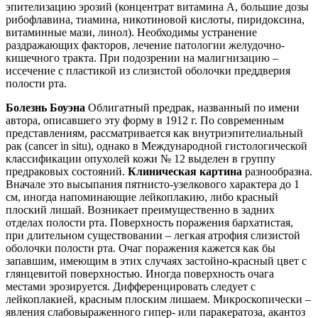
эпителизацию эрозий (концентрат витамина А, большие дозы
рибофлавина, тиамина, никотиновой кислоты, пиридоксина,
витаминные мази, линол). Необходимы устранение
раздражающих факторов, лечение патологии желудочно-
кишечного тракта. При подозрении на малигнизацию –
иссечение с пластикой из слизистой оболочки преддверия
полости рта.
Болезнь Боуэна
Облигатный предрак, названный по имени
автора, описавшего эту форму в 1912 г. По современным
представлениям, рассматривается как внутриэпителиальный
рак (cancer in situ), однако в Международной гистологической
классификации опухолей кожи № 12 выделен в группу
предраковых состояний.
Клиническая картина
разнообразна.
Вначале это высыпания пятнисто-узелкового характера до 1
см, иногда напоминающие лейкоплакию, либо красный
плоский лишай. Возникает преимущественно в задних
отделах полости рта. Поверхность поражения бархатистая,
при длительном существовании – легкая атрофия слизистой
оболочки полости рта. Очаг поражения кажется как бы
запавшим, имеющим в этих случаях застойно-красный цвет с
глянцевитой поверхностью. Иногда поверхность очага
местами эрозируется. Дифференцировать следует с
лейкоплакией, красным плоским лишаем. Микроскопически –
явления слабовыраженного гипер- или паракератоза, акантоз