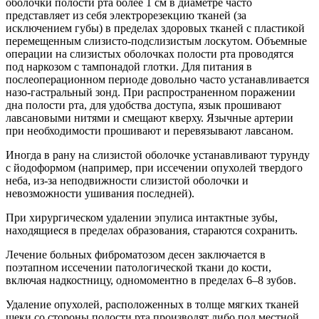
оболочки полости рта более 1 см в диаметре часто
представляет из себя электрорезекцию тканей (за
исключением губы) в пределах здоровых тканей с пластикой
перемещенным слизисто-подслизистым лоскутом. Объемные
операции на слизистых оболочках полости рта проводятся
под наркозом с тампонадой глотки. Для питания в
послеоперационном периоде довольно часто устанавливается
назо-гастральный зонд. При распространенном поражении
дна полости рта, для удобства доступа, язык прошивают
лавсановыми нитями и смещают кверху. Язычные артерии
при необходимости прошивают и перевязывают лавсаном.
Иногда в рану на слизистой оболочке устанавливают турунду
с йодоформом (например, при иссечении опухолей твердого
неба, из-за неподвижности слизистой оболочки и
невозможности ушивания последней).
При хирургическом удалении эпулиса интактные зубы,
находящиеся в пределах образования, стараются сохранить.
Лечение больных фиброматозом десен заключается в
поэтапном иссечении патологической ткани до кости,
включая надкостницу, одномоментно в пределах 6–8 зубов.
Удаление опухолей, расположенных в толще мягких тканей
щеки со стороны полости рта производят либо под местной