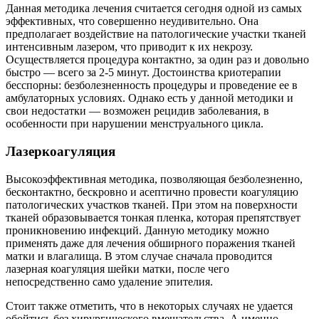
Данная методика лечения считается сегодня одной из самых
эффективных, что совершенно неудивительно. Она
предполагает воздействие на патологические участки тканей
интенсивным лазером, что приводит к их некрозу.
Осуществляется процедура контактно, за один раз и довольно
быстро — всего за 2-5 минут. Достоинства криотерапии
бесспорны: безболезненность процедуры и проведение ее в
амбулаторных условиях. Однако есть у данной методики и
свои недостатки — возможен рецидив заболевания, в
особенности при нарушении менструального цикла.
Лазеркоагуляция
Высокоэффективная методика, позволяющая безболезненно,
бесконтактно, бескровно и асептично провести коагуляцию
патологических участков тканей. При этом на поверхности
тканей образовывается тонкая пленка, которая препятствует
проникновению инфекций. Данную методику можно
применять даже для лечения обширного поражения тканей
матки и влагалища. В этом случае сначала проводится
лазерная коагуляция шейки матки, после чего
непосредственно само удаление эпителия.
Стоит также отметить, что в некоторых случаях не удается
обойтись без хирургического вмешательства. А именно,