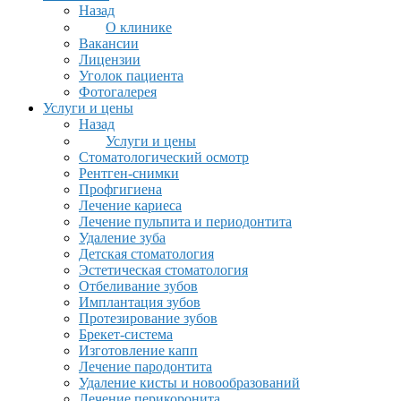
Назад
О клинике
Вакансии
Лицензии
Уголок пациента
Фотогалерея
Услуги и цены
Назад
Услуги и цены
Стоматологический осмотр
Рентген-снимки
Профгигиена
Лечение кариеса
Лечение пульпита и периодонтита
Удаление зуба
Детская стоматология
Эстетическая стоматология
Отбеливание зубов
Имплантация зубов
Протезирование зубов
Брекет-система
Изготовление капп
Лечение пародонтита
Удаление кисты и новообразований
Лечение перикоронита