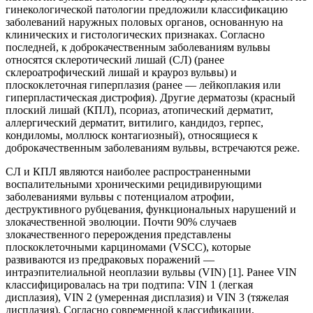
гинекологической патологии предложили классификацию
заболеваний наружных половых органов, основанную на
клинических и гистологических признаках. Согласно
последней, к доброкачественным заболеваниям вульвы
относятся склеротический лишай (СЛ) (ранее
склероатрофический лишай и крауроз вульвы) и
плоскоклеточная гиперплазия (ранее — лейкоплакия или
гиперпластическая дистрофия). Другие дерматозы (красный
плоский лишай (КПЛ), псориаз, атопический дерматит,
аллергический дерматит, витилиго, кандидоз, герпес,
кондиломы, моллюск контагиозный), относящиеся к
доброкачественным заболеваниям вульвы, встречаются реже.
СЛ и КПЛ являются наиболее распространенными
воспалительными хроническими рецидивирующими
заболеваниями вульвы с потенциалом атрофии,
деструктивного рубцевания, функциональных нарушений и
злокачественной эволюции. Почти 90% случаев
злокачественного перерождения представлены
плоскоклеточными карциномами (VSCC), которые
развиваются из предраковых поражений —
интраэпителиальной неоплазии вульвы (VIN) [1]. Ранее VIN
классифицировалась на три подтипа: VIN 1 (легкая
дисплазия), VIN 2 (умеренная дисплазия) и VIN 3 (тяжелая
дисплазия). Согласно современной классификации,