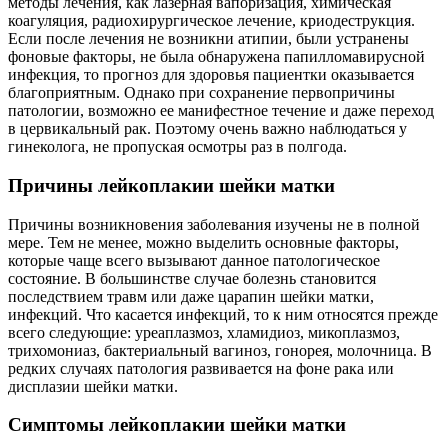
методы лечения, как лазерная вапоризация, химическая
коагуляция, радиохирургическое лечение, криодеструкция.
Если после лечения не возникни атипии, были устранены
фоновые факторы, не была обнаружена папилломавирусной
инфекция, то прогноз для здоровья пациентки оказывается
благоприятным. Однако при сохранение первопричины
патологии, возможно ее манифестное течение и даже переход
в цервикальный рак. Поэтому очень важно наблюдаться у
гинеколога, не пропуская осмотры раз в полгода.
Причины лейкоплакии шейки матки
Причины возникновения заболевания изучены не в полной
мере. Тем не менее, можно выделить основные факторы,
которые чаще всего вызывают данное патологическое
состояние. В большинстве случае болезнь становится
последствием травм или даже царапин шейки матки,
инфекций. Что касается инфекций, то к ним относятся прежде
всего следующие: уреаплазмоз, хламидиоз, микоплазмоз,
трихомониаз, бактериальный вагиноз, гонорея, молочница. В
редких случаях патология развивается на фоне рака или
дисплазии шейки матки.
Симптомы лейкоплакии шейки матки