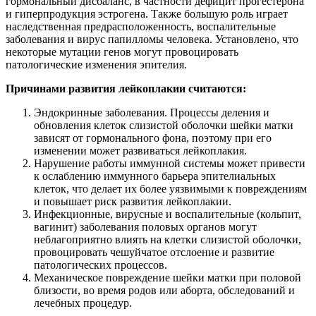
гормональный дисбаланс, в частности дефицит прогестерона
и гиперпродукция эстрогена. Также большую роль играет
наследственная предрасположенность, воспалительные
заболевания и вирус папилломы человека. Установлено, что
некоторые мутации генов могут провоцировать
патологические изменения эпителия.
Причинами развития лейкоплакии считаются:
Эндокринные заболевания. Процессы деления и
обновления клеток слизистой оболочки шейки матки
зависят от гормонального фона, поэтому при его
изменении может развиваться лейкоплакия.
Нарушение работы иммунной системы может привести
к ослаблению иммунного барьера эпителиальных
клеток, что делает их более уязвимыми к повреждениям
и повышает риск развития лейкоплакии.
Инфекционные, вирусные и воспалительные (кольпит,
вагинит) заболевания половых органов могут
неблагоприятно влиять на клетки слизистой оболочки,
провоцировать чешуйчатое отслоение и развитие
патологических процессов.
Механическое повреждение шейки матки при половой
близости, во время родов или аборта, обследований и
лечебных процедур.