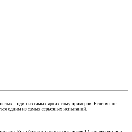
рослых – один из самых ярких тому примеров. Если вы не
аться одним из самых серьезных испытаний.
раста. Если болезнь настигла вас после 12 лет, вероятность