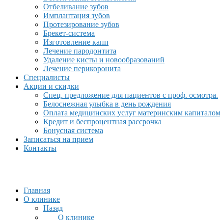
Отбеливание зубов
Имплантация зубов
Протезирование зубов
Брекет-система
Изготовление капп
Лечение пародонтита
Удаление кисты и новообразований
Лечение перикоронита
Специалисты
Акции и скидки
Спец. предложение для пациентов с проф. осмотра.
Белоснежная улыбка в день рождения
Оплата медицинских услуг материнским капитало
Кредит и беспроцентная рассрочка
Бонусная система
Записаться на прием
Контакты
Главная
О клинике
Назад
О клинике