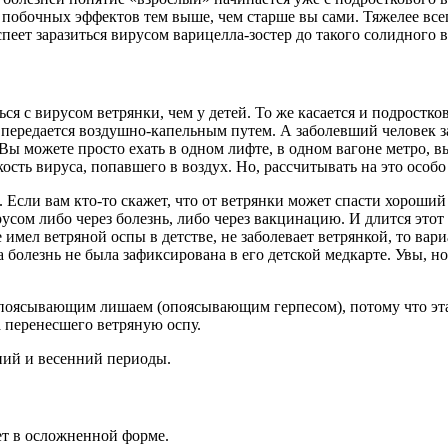
 побочных эффектов тем выше, чем старше вы сами. Тяжелее всег
спеет заразиться вирусом варицелла-зостер до такого солидного 
ься с вирусом ветрянки, чем у детей. То же касается и подростк
у, передается воздушно-капельным путем. А заболевший человек 
. Вы можете просто ехать в одном лифте, в одном вагоне метро, в
йкость вируса, попавшего в воздух. Но, рассчитывать на это особ
 Если вам кто-то скажет, что от ветрянки может спасти хороший
русом либо через болезнь, либо через вакцинацию. И длится это
имел ветряной оспы в детстве, не заболевает ветрянкой, то вари
 болезнь не была зафиксирована в его детской медкарте. Увы, н
опоясывающим лишаем (опоясывающим герпесом), потому что эта 
а перенесшего ветряную оспу.
мний и весенний периоды.
ет в осложненной форме.