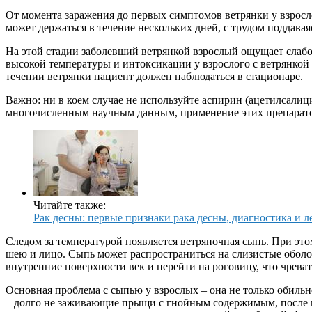
От момента заражения до первых симптомов ветрянки у взросло
может держаться в течение нескольких дней, с трудом поддавая
На этой стадии заболевший ветрянкой взрослый ощущает слабос
высокой температуры и интоксикации у взрослого с ветрянкой 
течении ветрянки пациент должен наблюдаться в стационаре.
Важно: ни в коем случае не используйте аспирин (ацетилсали
многочисленным научным данным, применение этих препаратов 
Читайте также:
Рак десны: первые признаки рака десны, диагностика и л
Следом за температурой появляется ветряночная сыпь. При это
шею и лицо. Сыпь может распространиться на слизистые оболоч
внутренние поверхности век и перейти на роговицу, что чреват
Основная проблема с сыпью у взрослых – она не только обильн
– долго не заживающие прыщи с гнойным содержимым, после к