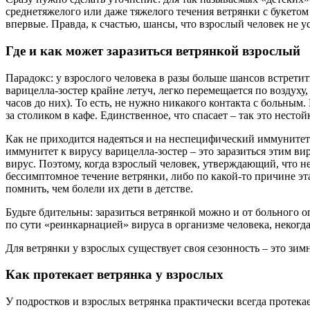
среднетяжелого или даже тяжелого течения ветрянки с букетом
впервые. Правда, к счастью, шансы, что взрослый человек не у
Где и как может заразиться ветрянкой взрослый
Парадокс: у взрослого человека в разы больше шансов встретит
варицелла-зостер крайне летуч, легко перемещается по воздух
часов до них). То есть, не нужно никакого контакта с больным
за столиком в кафе. Единственное, что спасает – так это несто
Как не приходится надеяться и на неспецифический иммунитет.
иммунитет к вирусу варицелла-зостер – это заразиться этим ви
вирус. Поэтому, когда взрослый человек, утверждающий, что не 
бессимптомное течение ветрянки, либо по какой-то причине эта
помнить, чем болели их дети в детстве.
Будьте бдительны: заразиться ветрянкой можно и от больного 
по сути «реинкарнацией» вируса в организме человека, некогд
Для ветрянки у взрослых существует своя сезонность – это зи
Как протекает ветрянка у взрослых
У подростков и взрослых ветрянка практически всегда протека