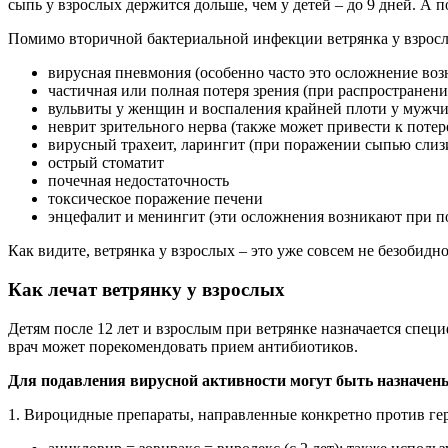
сыпь у взрослых держится дольше, чем у детей – до 9 дней. А п
Помимо вторичной бактериальной инфекции ветрянка у взрос
вирусная пневмония (особенно часто это осложнение воз
частичная или полная потеря зрения (при распространени
вульвиты у женщин и воспаления крайней плоти у мужч
неврит зрительного нерва (также может привести к потере
вирусный трахеит, ларингит (при поражении сыпью слизи
острый стоматит
почечная недостаточность
токсическое поражение печени
энцефалит и менингит (эти осложнения возникают при п
Как видите, ветрянка у взрослых – это уже совсем не безобидно
Как лечат ветрянку у взрослых
Детям после 12 лет и взрослым при ветрянке назначается спец
врач может порекомендовать прием антибиотиков.
Для подавления вирусной активности могут быть назначен
1. Вироцидные препараты, направленные конкретно против гер