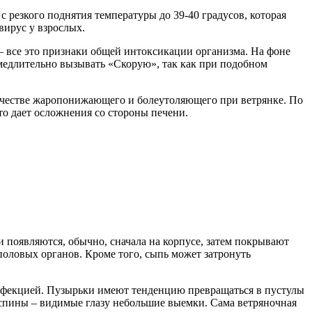
с резкого поднятия температуры до 39-40 градусов, которая
вирус у взрослых.
– все это признаки общей интоксикации организма. На фоне
амедлительно вызывать «Скорую», так как при подобном
 качестве жаропонижающего и болеутоляющего при ветрянке. По
о дает осложнения со стороны печени.
и появляются, обычно, сначала на корпусе, затем покрывают
половых органов. Кроме того, сыпь может затронуть
 инфекцией. Пузырьки имеют тенденцию превращаться в пустулы
оспины – видимые глазу небольшие выемки. Сама ветряночная