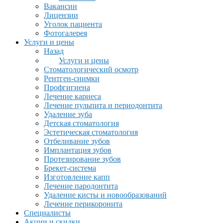
Вакансии
Лицензии
Уголок пациента
Фотогалерея
Услуги и цены
Назад
Услуги и цены
Стоматологический осмотр
Рентген-снимки
Профгигиена
Лечение кариеса
Лечение пульпита и периодонтита
Удаление зуба
Детская стоматология
Эстетическая стоматология
Отбеливание зубов
Имплантация зубов
Протезирование зубов
Брекет-система
Изготовление капп
Лечение пародонтита
Удаление кисты и новообразований
Лечение перикоронита
Специалисты
Акции и скидки