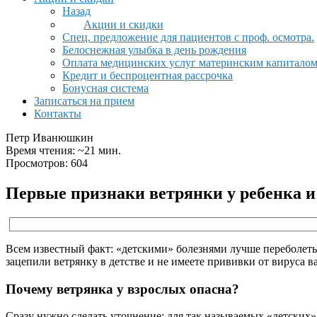
Назад
Акции и скидки
Спец. предложение для пациентов с проф. осмотра.
Белоснежная улыбка в день рождения
Оплата медицинских услуг материнским капитало
Кредит и беспроцентная рассрочка
Бонусная система
Записаться на прием
Контакты
Петр Иванюшкин
Время чтения: ~21 мин.
Просмотров: 604
Первые признаки ветрянки у ребенка и
Всем известный факт: «детскими» болезнями лучше переболеть в
зацепили ветрянку в детстве и не имеете прививки от вируса 
Почему ветрянка у взрослых опасна?
Сразу нужно сделать уточнение: для так называемых «детских» 