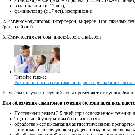
ацикловир = зовиракс = виролекс (с 2 лет); также испол
валацикловир (с 12 лет),
фамцикловир (с 17 лет), изопринозин.
2. Иммуномодуляторы: интерферон, виферон. При тяжёлых теч
(ронколейкин).
3. Иммуностимуляторы: циклоферон, анаферон
Читайте также:
Рак полости рта: симптомы и первые признаки начальной
В тяжёлых случаях ветряной оспы применяют иммуноглобулины
Для облегчения симптомов течения болезни предписываютс
Постельный режим 3-5 дней (при осложненном течении 
Тщательный уход за кожей и слизистыми:
обработка мест высыпания антисептическими препаратами
гнойников с последующим рубцеванием, оставляющим н
обработка слизистой рта – полоскание фурацилином и/и