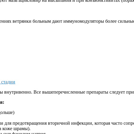
ьзуют мазь ацикловир на высыпания и при конъюнктивитах (пораж
ениях ветрянки больным дают иммуномодуляторы более сильные
 стадии
 внутривенно. Все вышеперечисленные препараты следует прим
я:
дольше)
 для предотвращения вторичной инфекции, которая часто сопро
а коже шрамы).
ли сульфацилом натрия