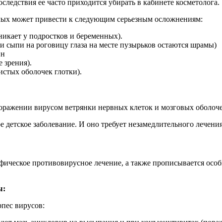
оследствия ее часто приходится убирать в кабинете косметолога.
лых может привести к следующим серьезным осложнениям:
никает у подростков и беременных).
и сыпи на роговицу глаза на месте пузырьков остаются шрамы)
ин
 зрения).
стых оболочек глотки).
оражении вирусом ветрянки нервных клеток и мозговых оболоче
е детское заболевание. И оно требует незамедлительного лечения
ифическое противовирусное лечение, а также прописывается особ
ы:
пес вирусов: