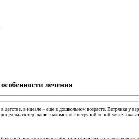
м
 особенности лечения
 детстве, в идеале – еще в дошкольном возрасте. Ветрянка у вз
варицеллы-зостер, ваше знакомство с ветряной оспой может оказ
болезней понятие «взрослый» начинается уже с подросткового воз