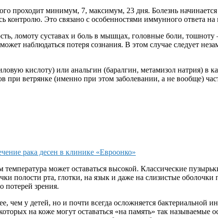
го проходит минимум, 7, максимум, 23 дня. Болезнь начинается 
сь контролю. Это связано с особенностями иммунного ответа на 
ть, ломоту суставах и боль в мышцах, головные боли, тошноту 
может наблюдаться потеря сознания. В этом случае следует нез
циловую кислоту) или анальгин (баралгин, метамизол натрия) в
при ветрянке (именно при этом заболевании, а не вообще) част
ечение рака десен в клинике «Евроонко»
м температура может оставаться высокой. Классические пузырьк
ки полости рта, глотки, на язык и даже на слизистые оболочки 
о потерей зрения.
ее, чем у детей, но и почти всегда осложняется бактериальной
оторых на коже могут оставаться «на память» так называемые 