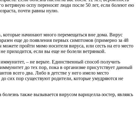
о ветряную оспу переносят люди после 50 лет, если болеют ею
возраста, почти равны нулю.
ов, которые начинают много перемещаться вне дома. Вирус
заразен еще до появления первых симптомов (примерно за 48
ы можете пройти мимо носителя вируса, или сесть на его место
о не приходится, если вы еще не болели ветрянкой.
 иммунитет, – не верьте. Единственный способ получить
т иммунитет до тех пор, пока в организме присутствует данный
антов всего два. Либо в детстве у него имело место
о до сих пор существуют родители, которые умудряются не
болезнь также вызывается вирусом варицелла-зостер, являясь