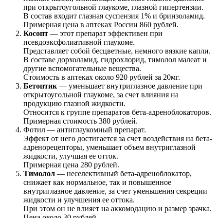
при открытоугольной глаукоме, глазной гипертензии.
В состав входит глазная суспензия 1% и бринзоламид.
Примерная цена в аптеках России 860 рублей.
Косопт
— этот препарат эффективен при
псевдоэксфолиативной глаукоме.
Представляет собой бесцветные, немного вязкие капли.
В составе дорхоламид, гидрохлорид, тимолол малеат и
другие вспомогательные вещества.
Стоимость в аптеках около 920 рублей за 20мг.
Бетоптик
— уменьшает внутриглазное давление при
открытоугольной глаукоме, за счет влияния на
продукцию глазной жидкости.
Относится к группе препаратов бета-адреноблокаторов.
Примерная стоимость 380 рублей.
Фотил — антиглаукомный препарат.
Эффект от него достигается за счет воздействия на бета-
адренорецепторы, уменьшает объем внутриглазной
жидкости, улучшая ее отток.
Примерная цена 280 рублей.
Тимолол
— неселективный бета-адреноблокатор,
снижает как нормальное, так и повышенное
внутриглазное давление, за счет уменьшения секреции
жидкости и улучшения ее оттока.
При этом он не влияет на аккомодацию и размер зрачка.
Цена около 30 рублей.