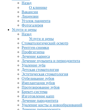
Назад
О клинике
Вакансии
Лицензии
Уголок пациента
Фотогалерея
Услуги и цены
Назад
Услуги и цены
Стоматологический осмотр
Рентген-снимки
Профгигиена
Лечение кариеса
Лечение пульпита и периодонтита
Удаление зуба
Детская стоматология
Эстетическая стоматология
Отбеливание зубов
Имплантация зубов
Протезирование зубов
Брекет-система
Изготовление капп
Лечение пародонтита
Удаление кисты и новообразований
Лечение перикоронита