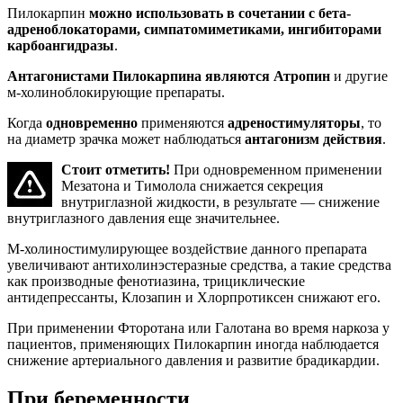
Пилокарпин
можно использовать в сочетании с бета-
адреноблокаторами, симпатомиметиками, ингибиторами
карбоангидразы
.
Антагонистами Пилокарпина являются Атропин
и другие
м-холиноблокирующие препараты.
Когда
одновременно
применяются
адреностимуляторы
, то
на диаметр зрачка может наблюдаться
антагонизм действия
.
Стоит отметить!
При одновременном применении
Мезатона и Тимолола снижается секреция
внутриглазной жидкости, в результате — снижение
внутриглазного давления еще значительнее.
М-холиностимулирующее воздействие данного препарата
увеличивают антихолинэстеразные средства, а такие средства
как производные фенотиазина, трициклические
антидепрессанты, Клозапин и Хлорпротиксен снижают его.
При применении Фторотана или Галотана во время наркоза у
пациентов, применяющих Пилокарпин иногда наблюдается
снижение артериального давления и развитие брадикардии.
При беременности