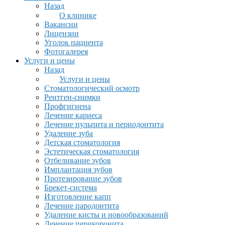
Назад
О клинике
Вакансии
Лицензии
Уголок пациента
Фотогалерея
Услуги и цены
Назад
Услуги и цены
Стоматологический осмотр
Рентген-снимки
Профгигиена
Лечение кариеса
Лечение пульпита и периодонтита
Удаление зуба
Детская стоматология
Эстетическая стоматология
Отбеливание зубов
Имплантация зубов
Протезирование зубов
Брекет-система
Изготовление капп
Лечение пародонтита
Удаление кисты и новообразований
Лечение перикоронита