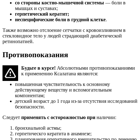
со стороны костно-мышечной системы
— боли в
мышцах и суставах;
герпетический кератит;
неспецифические боли в грудной клетке
.
Также возможно отслоение сетчатки с кровоизлиянием в
стекловидное тело у людей страдающий диабетической
ретинопатией.
Противопоказания
Будьте в курсе!
Абсолютными противопоказаниями
к применению Ксалатана являются:
повышенная чувствительность к основному
действующему веществу и вспомогательным
компонентам;
детский возраст до 1 года из-за отсутствия исследований
безопасности.
Следует
применять с осторожностью при
наличии:
бронхиальной астмы;
герпетическго кератита в анамнезе;
планирования оперативного вмешательство по лечению