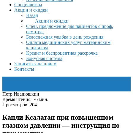
Специалисты
Акции и скидки
Назад
Акции и скидки
Спец. предложение для пациентов с проф.
осмотра.
Белоснежная улыбка в день рождения
Оплата медицинских услуг материнским
капиталом
Кредит и беспроцентная рассрочка
Бонусная система
Записаться на прием
Контакты
Петр Иванюшкин
Время чтения: ~6 мин.
Просмотров: 204
Капли Ксалатан при повышенном
глазном давлении — инструкция по