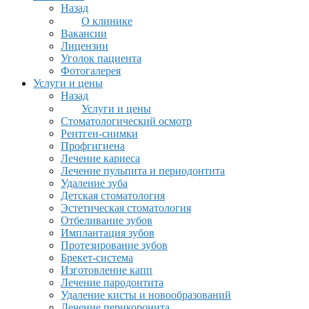
Назад
О клинике
Вакансии
Лицензии
Уголок пациента
Фотогалерея
Услуги и цены
Назад
Услуги и цены
Стоматологический осмотр
Рентген-снимки
Профгигиена
Лечение кариеса
Лечение пульпита и периодонтита
Удаление зуба
Детская стоматология
Эстетическая стоматология
Отбеливание зубов
Имплантация зубов
Протезирование зубов
Брекет-система
Изготовление капп
Лечение пародонтита
Удаление кисты и новообразований
Лечение перикоронита