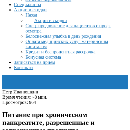
Специалисты
Акции и скидки
Назад
Акции и скидки
Спец. предложение для пациентов с проф.
осмотра.
Белоснежная улыбка в день рождения
Оплата медицинских услуг материнским
капиталом
Кредит и беспроцентная рассрочка
Бонусная система
Записаться на прием
Контакты
Петр Иванюшкин
Время чтения: ~8 мин.
Просмотров: 964
Питание при хроническом
панкреатите, разрешенные и