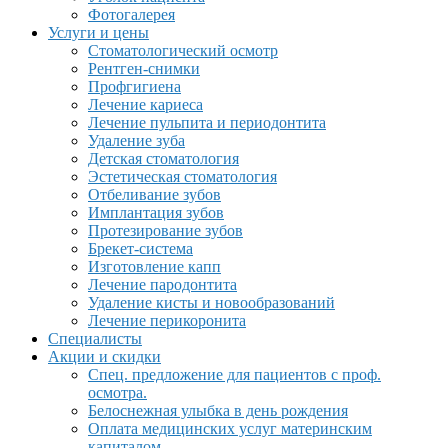
Фотогалерея
Услуги и цены
Стоматологический осмотр
Рентген-снимки
Профгигиена
Лечение кариеса
Лечение пульпита и периодонтита
Удаление зуба
Детская стоматология
Эстетическая стоматология
Отбеливание зубов
Имплантация зубов
Протезирование зубов
Брекет-система
Изготовление капп
Лечение пародонтита
Удаление кисты и новообразований
Лечение перикоронита
Специалисты
Акции и скидки
Спец. предложение для пациентов с проф.
осмотра.
Белоснежная улыбка в день рождения
Оплата медицинских услуг материнским
капиталом