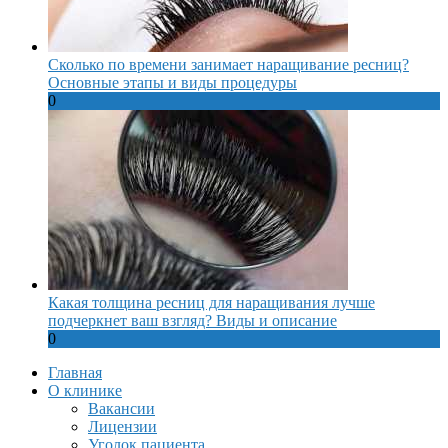
Сколько по времени занимает наращивание ресниц?
Основные этапы и виды процедуры
0
Какая толщина ресниц для наращивания лучше
подчеркнет ваш взгляд? Виды и описание
0
Главная
О клинике
Вакансии
Лицензии
Уголок пациента