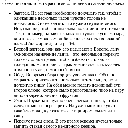
схема питания, то есть расписан один день из жизни человека:
Завтрак. На завтрак необходимо покушать так, чтобы в
ближайшие несколько часов чувство голода не
появилось. Это не значит, что нужно скушать много.
Нет, главное, чтобы пища была полезной и питательной.
Так, например, на завтрак можно скушать кусочек сыра,
впить кофе с молоком, либо же перекусить творожной
пастой (не жирной), или рыбой
Второй завтрак, или как его называют в Европе, ланч.
Основное назначение ланча – это небольшой перекус
только с одной целью, чтобы избежать сильного
голодания. На второй завтрак можно скушать кусочек
отварного мяса, нежирный творог
Обед. Во время обеда порция увеличилась. Обычно,
стараются приготовить не только питательную, но и
полезную пищу. На обед можно подать нежирный суп,
второе блюдо, которое было приготовлено либо на пару,
либо отварено, немного фруктов
Ужин. Поужинать нужно очень легкой пищей, чтобы
желудок мог ее переварить. На ужин можно скушать
какой-то салат, кусочек мяса с гарниром, омлет или
кашу
Перекус перед сном. В это время рекомендуется только
выпить стакан самого нежирного кефира.