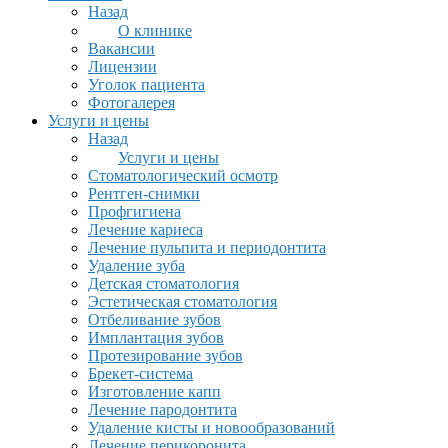
Назад
О клинике
Вакансии
Лицензии
Уголок пациента
Фотогалерея
Услуги и цены
Назад
Услуги и цены
Стоматологический осмотр
Рентген-снимки
Профгигиена
Лечение кариеса
Лечение пульпита и периодонтита
Удаление зуба
Детская стоматология
Эстетическая стоматология
Отбеливание зубов
Имплантация зубов
Протезирование зубов
Брекет-система
Изготовление капп
Лечение пародонтита
Удаление кисты и новообразований
Лечение перикоронита