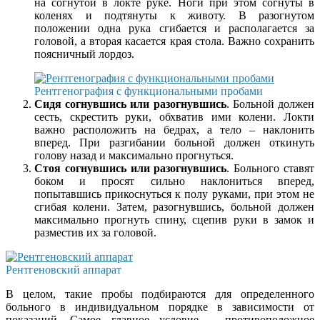
на согнутой в локте руке. Ноги при этом согнуты в
коленях и подтянуты к животу. В разогнутом
положении одна рука сгибается и располагается за
головой, а вторая касается края стола. Важно сохранить
поясничный лордоз.
Рентгенография с функциональными пробами
Сидя согнувшись или разогнувшись
. Больной должен
сесть, скрестить руки, обхватив ими колени. Локти
важно расположить на бедрах, а тело – наклонить
вперед. При разгибании больной должен откинуть
голову назад и максимально прогнуться.
Стоя согнувшись или разогнувшись
. Больного ставят
боком и просят сильно наклониться вперед,
попытавшись прикоснуться к полу руками, при этом не
сгибая колени. Затем, разогнувшись, больной должен
максимально прогнуть спину, сцепив руки в замок и
разместив их за головой.
Рентгеновский аппарат
В целом, такие пробы подбираются для определенного
больного в индивидуальном порядке в зависимости от
показаний. Самое главное условие – противоположное