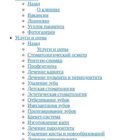
Назад
О клинике
Вакансии
Лицензии
Уголок пациента
Фотогалерея
Услуги и цены
Назад
Услуги и цены
Стоматологический осмотр
Рентген-снимки
Профгигиена
Лечение кариеса
Лечение пульпита и периодонтита
Удаление зуба
Детская стоматология
Эстетическая стоматология
Отбеливание зубов
Имплантация зубов
Протезирование зубов
Брекет-система
Изготовление капп
Лечение пародонтита
Удаление кисты и новообразований
Лечение перикоронита