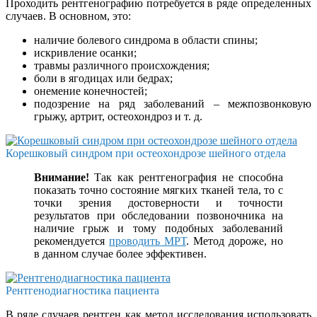
Проходить рентгенографию потребуется в ряде определенных
случаев. В основном, это:
наличие болевого синдрома в области спины;
искривление осанки;
травмы различного происхождения;
боли в ягодицах или бедрах;
онемение конечностей;
подозрение на ряд заболеваний – межпозвонковую
грыжу, артрит, остеохондроз и т. д.
Корешковый синдром при остеохондрозе шейного отдела
Внимание!
Так как рентгенография не способна
показать точно состояние мягких тканей тела, то с
точки зрения достоверности и точности
результатов при обследовании позвоночника на
наличие грыж и тому подобных заболеваний
рекомендуется
проводить МРТ
. Метод дороже, но
в данном случае более эффективен.
Рентгенодиагностика пациента
В ряде случаев рентген как метод исследования использовать