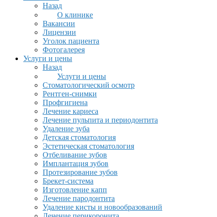
Назад
О клинике
Вакансии
Лицензии
Уголок пациента
Фотогалерея
Услуги и цены
Назад
Услуги и цены
Стоматологический осмотр
Рентген-снимки
Профгигиена
Лечение кариеса
Лечение пульпита и периодонтита
Удаление зуба
Детская стоматология
Эстетическая стоматология
Отбеливание зубов
Имплантация зубов
Протезирование зубов
Брекет-система
Изготовление капп
Лечение пародонтита
Удаление кисты и новообразований
Лечение перикоронита