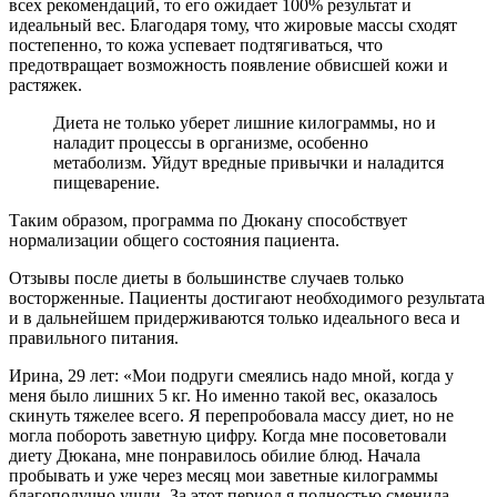
всех рекомендаций, то его ожидает 100% результат и
идеальный вес. Благодаря тому, что жировые массы сходят
постепенно, то кожа успевает подтягиваться, что
предотвращает возможность появление обвисшей кожи и
растяжек.
Диета не только уберет лишние килограммы, но и
наладит процессы в организме, особенно
метаболизм. Уйдут вредные привычки и наладится
пищеварение.
Таким образом, программа по Дюкану способствует
нормализации общего состояния пациента.
Отзывы после диеты в большинстве случаев только
восторженные. Пациенты достигают необходимого результата
и в дальнейшем придерживаются только идеального веса и
правильного питания.
Ирина, 29 лет: «Мои подруги смеялись надо мной, когда у
меня было лишних 5 кг. Но именно такой вес, оказалось
скинуть тяжелее всего. Я перепробовала массу диет, но не
могла побороть заветную цифру. Когда мне посоветовали
диету Дюкана, мне понравилось обилие блюд. Начала
пробывать и уже через месяц мои заветные килограммы
благополучно ушли. За этот период я полностью сменила