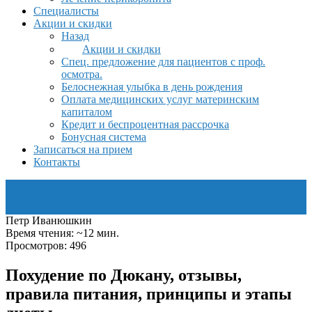
Специалисты
Акции и скидки
Назад
Акции и скидки
Спец. предложение для пациентов с проф.
осмотра.
Белоснежная улыбка в день рождения
Оплата медицинских услуг материнским
капиталом
Кредит и беспроцентная рассрочка
Бонусная система
Записаться на прием
Контакты
Петр Иванюшкин
Время чтения: ~12 мин.
Просмотров: 496
Похудение по Дюкану, отзывы,
правила питания, принципы и этапы