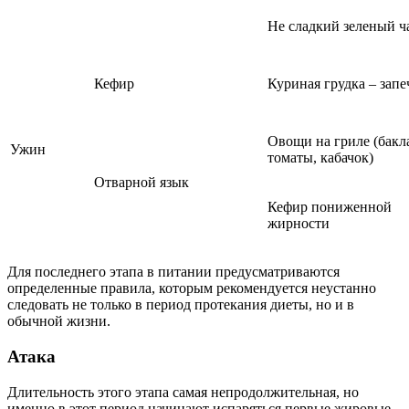
Не сладкий зеленый ч
Кефир
Куриная грудка – запе
Овощи на гриле (бакл
Ужин
томаты, кабачок)
Отварной язык
Кефир пониженной
жирности
Для последнего этапа в питании предусматриваются
определенные правила, которым рекомендуется неустанно
следовать не только в период протекания диеты, но и в
обычной жизни.
Атака
Длительность этого этапа самая непродолжительная, но
именно в этот период начинают испаряться первые жировые