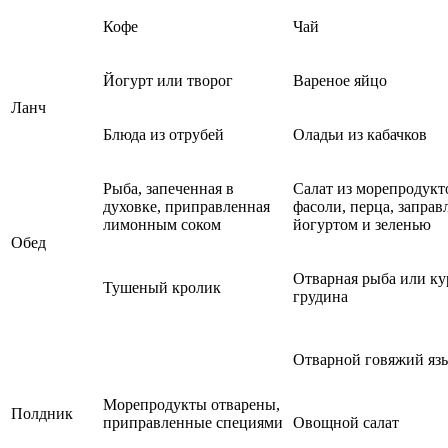
Кофе
Чай
Йогурт или творог
Вареное яйцо
Ланч
Блюда из отрубей
Оладьи из кабачков
Рыба, запеченная в
Салат из морепродукт
духовке, приправленная
фасоли, перца, запра
лимонным соком
йогуртом и зеленью
Обед
Отварная рыба или ку
Тушеный кролик
грудина
Отварной говяжий яз
Морепродукты отварены,
Полдник
приправленные специями
Овощной салат