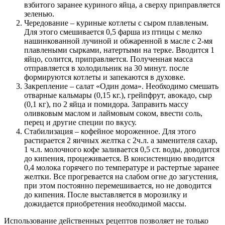
взбитого заранее куриного яйца, а сверху приправляется
зеленью.
Чередование – куриные котлеты с сыром плавленым.
Для этого смешивается 0,5 фарша из птицы с мелко
нашинкованной лучиной и обжаренной в масле с 2-мя
плавлеными сырками, натертыми на терке. Вводится 1
яйцо, солится, приправляется. Полученная масса
отправляется в холодильник на 30 минут. после
формируются котлеты и запекаются в духовке.
Закрепление – салат «Один дома». Необходимо смешать
отварные кальмары (0,15 кг.), грейпфрут, авокадо, сыр
(0,1 кг), по 2 яйца и помидора. Заправить массу
оливковым маслом и лаймовым соком, ввести соль,
перец и другие специи по вкусу.
Стабилизация – кофейное мороженное. Для этого
растирается 2 яичных желтка с 2ч.л. а заменителя сахар,
1 ч.л. молочного кофе заливается 0,5 ст. воды, доводится
до кипения, процеживается. В консистенцию вводится
0,4 молока горячего по температуре и растертые заранее
желтки. Все прогревается на слабом огне до загустения,
при этом постоянно перемешивается, но не доводится
до кипения. После выставляется в морозилку и
дожидается приобретения необходимой массы.
Использование действенных рецептов позволяет не только