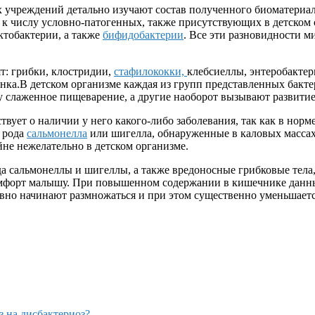
 учреждений детально изучают состав полученного биоматериала
к числу условно-патогенных, также присутствующих в детском 
ктобактерии, а также
бифидобактерии
. Все эти разновидности 
т: грибки, клостридии,
стафилококки,
клебсиеллы, энтеробактер
енка.В детском организме каждая из групп представленных бакт
слаженное пищеварение, а другие наоборот вызывают развитие 
твует о наличии у него какого-либо заболевания, так как в нор
ы рода
сальмонелла
или шигелла, обнаруженные в каловых массах 
не нежелательно в детском организме.
сальмонеллы и шигеллы, а также вредоносные грибковые тела, 
комфорт малышу. При повышенном содержании в кишечнике данн
тивно начинают размножаться и при этом существенно уменьшает
з на дисбактериоз?