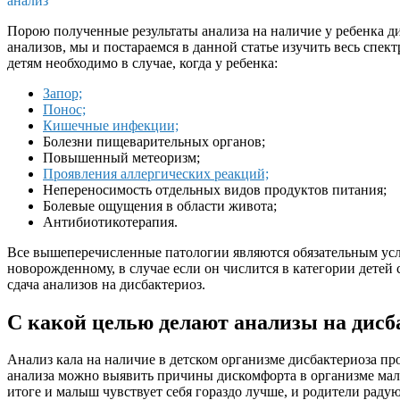
анализ
Порою полученные результаты анализа на наличие у ребенка д
анализов, мы и постараемся в данной статье изучить весь спе
детям необходимо в случае, когда у ребенка:
Запор;
Понос;
Кишечные инфекции;
Болезни пищеварительных органов;
Повышенный метеоризм;
Проявления аллергических реакций;
Непереносимость отдельных видов продуктов питания;
Болевые ощущения в области живота;
Антибиотикотерапия.
Все вышеперечисленные патологии являются обязательным усло
новорожденному, в случае если он числится в категории дет
сдача анализов на дисбактериоз.
С какой целью делают анализы на дисб
Анализ кала на наличие в детском организме дисбактериоза п
анализа можно выявить причины дискомфорта в организме малы
итоге и малыш чувствует себя гораздо лучше, и родители рад