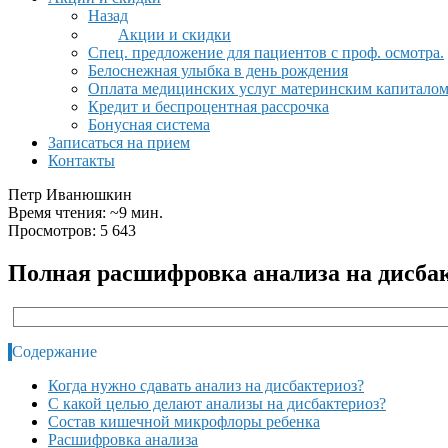
Назад
Акции и скидки
Спец. предложение для пациентов с проф. осмотра.
Белоснежная улыбка в день рождения
Оплата медицинских услуг материнским капитало
Кредит и беспроцентная рассрочка
Бонусная система
Записаться на прием
Контакты
Петр Иванюшкин
Время чтения: ~9 мин.
Просмотров: 5 643
Полная расшифровка анализа на дисбак
Содержание
Когда нужно сдавать анализ на дисбактериоз?
С какой целью делают анализы на дисбактериоз?
Состав кишечной микрофлоры ребенка
Расшифровка анализа