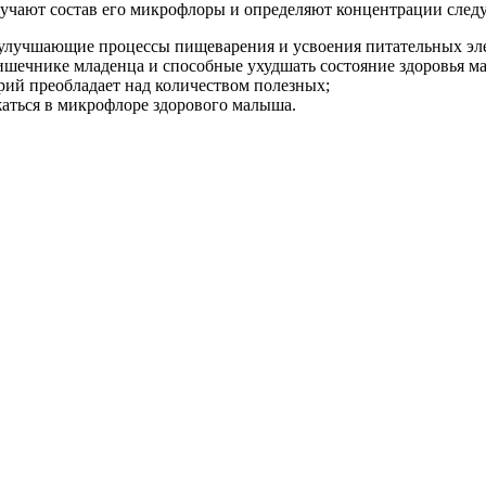
изучают состав его микрофлоры и определяют концентрации сле
улучшающие процессы пищеварения и усвоения питательных эл
ишечнике младенца и способные ухудшать состояние здоровья 
ерий преобладает над количеством полезных;
аться в микрофлоре здорового малыша.