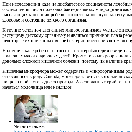
При исследовании кала на дисбактериоз специалисты лечебных
соотношения числа полезных бактериальных микроорганизмов 
населяющих кишечник ребенка относят: кишечную палочку, ла
здоровье и состояние детского организма.
К группе условно-патогенных микроорганизмов ученые относя
растущему детскому организму и являться причиной плача реб
некоторые их описанных выше бактерий обеспечивают малышу 
Наличие в кале ребенка патогенных энтеробактерий свидетельс
в каловых массах здоровых детей. Кроме того микроорганизм
довольно сложной кишечной болезни, поэтому их наличие край
Кишечная микрофлора может содержать и микроорганизмы рода 
относящиеся к роду Сandida, могут доставить некоторый дис
покрова в области заднего прохода. А если данные грибки ак
начаться молочница или кандидоз.
Читайте также:
Беспокоит кишечник, болит живот или Как сдавать анали