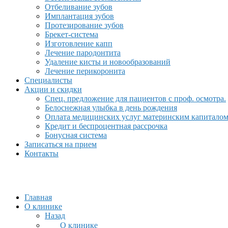
Отбеливание зубов
Имплантация зубов
Протезирование зубов
Брекет-система
Изготовление капп
Лечение пародонтита
Удаление кисты и новообразований
Лечение перикоронита
Специалисты
Акции и скидки
Спец. предложение для пациентов с проф. осмотра.
Белоснежная улыбка в день рождения
Оплата медицинских услуг материнским капитало
Кредит и беспроцентная рассрочка
Бонусная система
Записаться на прием
Контакты
Главная
О клинике
Назад
О клинике