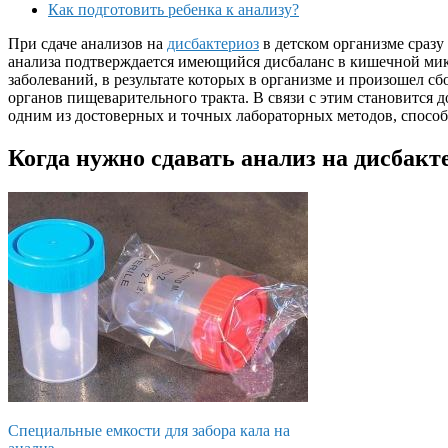
Как подготовить ребенка к анализу?
При сдаче анализов на
дисбактериоз
в детском организме сраз
анализа подтверждается имеющийся дисбаланс в кишечной микр
заболеваний, в результате которых в организме и произошел с
органов пищеварительного тракта. В связи с этим становится д
одним из достоверных и точных лабораторных методов, способ
Когда нужно сдавать анализ на дисбакт
Специальные емкости для забора кала на