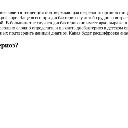
у выявляется тенденция подтверждающая незрелость органов пищ
офлоре. Чаще всего при дисбактериозе у детей грудного возрас
бой. В большинстве случаев дисбактериоз не имеет ярко выраже
овольно сложно определить и выявить дисбактериоз в детском ор
ных подтвердить данный диагноз. Какая будет
расшифровка анал
ериоз?