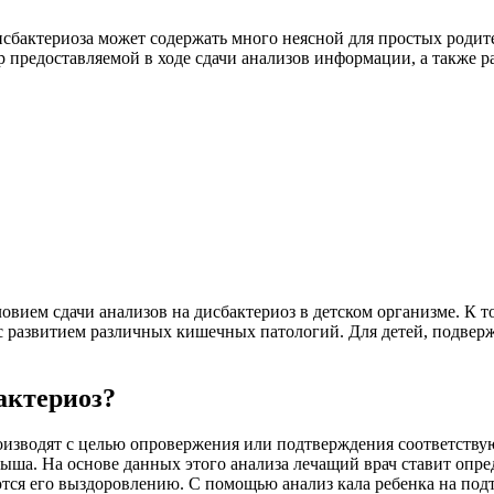
исбактериоза может содержать много неясной для простых роди
ктр предоставляемой в ходе сдачи анализов информации, а также
вием сдачи анализов на дисбактериоз в детском организме. К т
ей с развитием различных кишечных патологий. Для детей, под
актериоз?
роизводят с целью опровержения или подтверждения соответству
ша. На основе данных этого анализа лечащий врач ставит опре
уются его выздоровлению. С помощью анализ кала ребенка на по