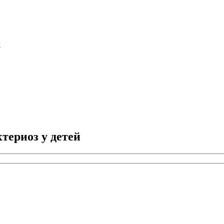
м
териоз у детей