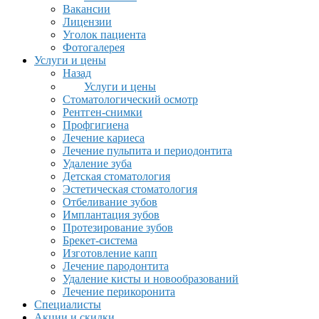
Вакансии
Лицензии
Уголок пациента
Фотогалерея
Услуги и цены
Назад
Услуги и цены
Стоматологический осмотр
Рентген-снимки
Профгигиена
Лечение кариеса
Лечение пульпита и периодонтита
Удаление зуба
Детская стоматология
Эстетическая стоматология
Отбеливание зубов
Имплантация зубов
Протезирование зубов
Брекет-система
Изготовление капп
Лечение пародонтита
Удаление кисты и новообразований
Лечение перикоронита
Специалисты
Акции и скидки