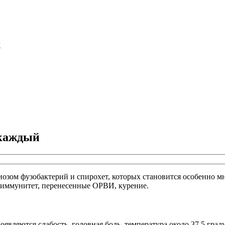
м
 каждый
иозом фузобактерий и спирохет, которых становится особенно м
 иммунитет, перенесенные ОРВИ, курение.
являются слабость, головная боль, температура около 37,5 град