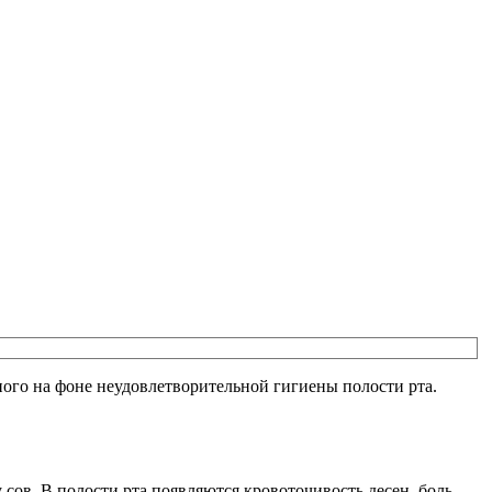
ного на фоне неудовлетворительной гигиены полости рта.
у сов. В полости рта появляются кровоточивость десен, боль