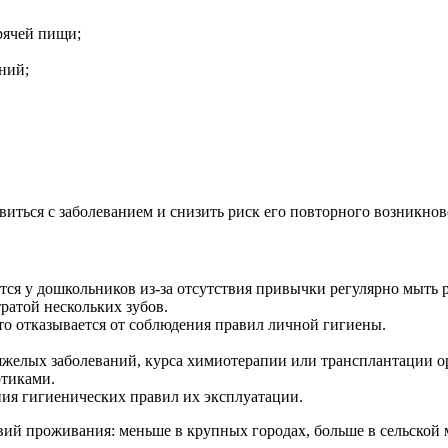
рячей пищи;
ний;
иться с заболеванием и снизить риск его повторного возникнов
ется у дошкольников из-за отсутствия привычки регулярно мыть 
ратой нескольких зубов.
кто отказывается от соблюдения правил личной гигиены.
желых заболеваний, курса химиотерапии или трансплантации о
отиками.
ния гигиенических правил их эксплуатации.
ловий проживания: меньше в крупных городах, больше в сельской