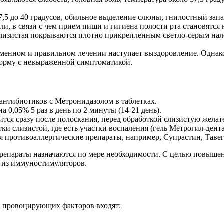
37,5 до 40 градусов, обильное выделение слюны, гнилостный зап
и, в связи с чем прием пищи и гигиена полости рта становятся
лизистая покрываются плотно прикрепленным светло-серым нале
менном и правильном лечении наступает выздоровление. Однако
форму с невыраженной симптоматикой.
антибиотиков с Метронидазолом в таблетках.
 0,05% 5 раз в день по 2 минуты (14-21 день).
ится сразу после полоскания, перед обработкой слизистую жела
ки слизистой, где есть участки воспаления (гель Метрогил-дента, 
я противоаллергические препараты, например, Супрастин, Тавег
епараты назначаются по мере необходимости. С целью повышен
о из иммуностимуляторов.
о провоцирующих факторов входят: