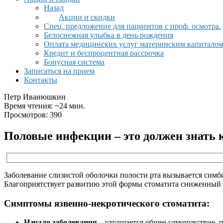
Назад
Акции и скидки
Спец. предложение для пациентов с проф. осмотра.
Белоснежная улыбка в день рождения
Оплата медицинских услуг материнским капитало
Кредит и беспроцентная рассрочка
Бонусная система
Записаться на прием
Контакты
Петр Иванюшкин
Время чтения: ~24 мин.
Просмотров: 390
Половые инфекции – это должен знать
Заболевание слизистой оболочки полости рта вызывается симб
Благоприятствует развитию этой формы стоматита сниженный
Симптомы язвенно-некротического стоматита:
Начало заболевания
– ухудшается общее самочувствие, по