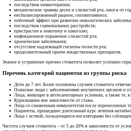
последствия химиотерапии;
механические травмы десен и слизистой рта, ожоги от го
несбалансированный рацион, гиповитаминоз;
побочный эффект при развитии онкологических заболева
последствия гормональных расстройств;
пристрастие к никотину и алкоголю;
инфекционное поражение слизистой рта;
хронические заболевания;
отсутствие надлежащей гигиены полости рта;
продолжительный прием лекарственных препаратов.
Знание и устранение причин стоматита позволит успешно справ
Перечень категорий пациентов из группы риска
Дети до 7 лет. Более половины случаев стоматита отмеча
Пожилые люди с заболеваниями внутренних органов и ут
Лица, живущие в антисанитарных условиях, а также те, 
Курильщики вне зависимости от стажа.
Лица со сниженным иммунитетом после перенесенных тя
Пациенты, прошедшие длительный курс лечения антиби
Лица с астмой, пользующиеся ингаляторами без соблюде
Частота случаев стоматита – от 5 до 20% в зависимости от ус