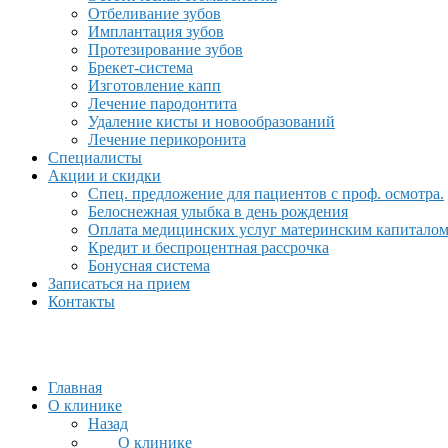
Отбеливание зубов
Имплантация зубов
Протезирование зубов
Брекет-система
Изготовление капп
Лечение пародонтита
Удаление кисты и новообразований
Лечение перикоронита
Специалисты
Акции и скидки
Спец. предложение для пациентов с проф. осмотра.
Белоснежная улыбка в день рождения
Оплата медицинских услуг материнским капитало
Кредит и беспроцентная рассрочка
Бонусная система
Записаться на прием
Контакты
Главная
О клинике
Назад
О клинике