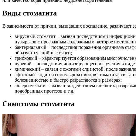
или качество воды признано неудовлетворительным.
Виды стоматита
В зависимости от причин, вызвавших воспаление, различают 
вирусный стоматит – вызван последствиями инфекционно
пузырьков с прозрачным содержимым, которое постепенн
бактериальный – последствия поражения организма стафи
образуются гнойные очаги;
грибковый – характеризуется образованием многочисленн
лучевой – последствия ионизирующего излучения в виде
химический – связан с ожогами слизистой, после заживл
афтозный – один из популярных видов стоматита, связа
болезненностью и быстро разрастаются в размерах;
аллергический – вызван воздействием внешних раздражаю
подобранных протезов и т.д.
Симптомы стоматита