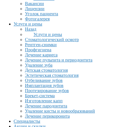
Вакансии
Лицензии
Уголок пациента
Фотогалерея
Услуги и цены
Назад
Услуги и цены
Стоматологический осмотр
Рентген-снимки
Профгигиена
Лечение кариеса
Лечение пульпита и периодонтита
Удаление зуба
Детская стоматология
Эстетическая стоматология
Отбеливание зубов
Имплантация зубов
Протезирование зубов
Брекет-система
Изготовление капп
Лечение пародонтита
Удаление кисты и новообразований
Лечение перикоронита
Специалисты
Акции и скидки