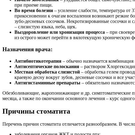
при приеме пищи.
Во время болезни
– усиление слабости, температура от 
прикосновении к очагам воспаления возникают резкие бол
зубо-десневых сосочков. Некротизированные сосочки и с
– слизистую языка, неба, щек.
Выздоровление или хронизация процесса
– при своевре
из острого может перейти в вялотекущую хроническую 
Назначения врача:
Антибиотикотерапия
– обычно назначается комбинация 
Антисептические полоскания
– раствором Хлоргексидина
Местная обработка слизистой
– обработка гелем провод
краевую десну вокруг зубов, десневые сосочки и все участ
Антигистаминные препараты
– обязательно назначаютс
Обезболивающие, жаропонижающие и др. симптоматические пр
месяца, а также по окончании основного лечения – курс одног
Причины стоматита
Перечень причин стоматита отличается разнообразием. В числ
заболевания органов ЖКТ и полости рта;