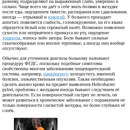
разному, подразделяют на выраженный слабо, умеренно и
сильно. Чаще всего он даёт о себе знать болями в желудке
после еды, ощущением тяжести, распирания или сдавливания,
иногда — отрыжкой и
изжогой
. У больного пропадает
аппетит, появляется слабость, головокружение, на его языке
образуется белый или сероватый налёт. Возможно появление
сухости или неприятного привкуса во рту, ощущение
тошноты
, поноса либо запора. Боли бывают сильные
схваткообразные или вполне терпимые, а иногда они вообще
отсутствуют.
Обычно для уточнения диагноза больному назначают
процедуру ФГДС, поскольку подобные симптомы
свойственны многим заболеваниям пищеварительной
системы, например,
панкреатиту
, холециститу, язвенной
болезни, злокачественным опухолям. Также необходимо
сделать анализ крови на предмет выявления Helicobacter
pylori, проблемы с желудком иногда бывают следствием её
деятельности. Если поверхностный гастрит не лечить, он
может развиться в хроническое заболевание с поражением не
только поверхности слизистой желудка, но более глубоких её
слоёв.