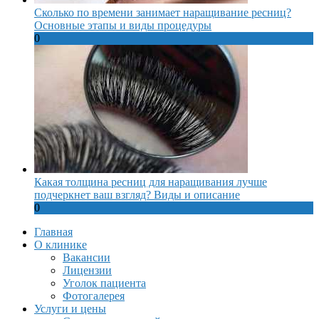
Сколько по времени занимает наращивание ресниц?
Основные этапы и виды процедуры
0
Какая толщина ресниц для наращивания лучше
подчеркнет ваш взгляд? Виды и описание
0
Главная
О клинике
Вакансии
Лицензии
Уголок пациента
Фотогалерея
Услуги и цены