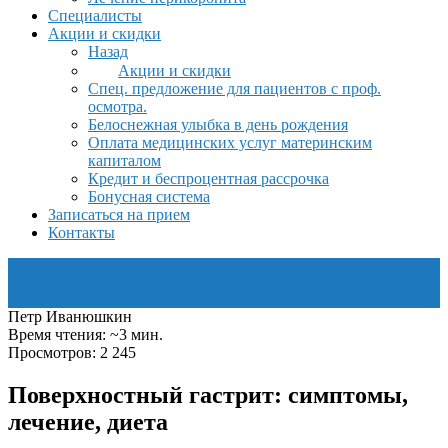
Специалисты
Акции и скидки
Назад
Акции и скидки
Спец. предложение для пациентов с проф.
осмотра.
Белоснежная улыбка в день рождения
Оплата медицинских услуг материнским
капиталом
Кредит и беспроцентная рассрочка
Бонусная система
Записаться на прием
Контакты
Петр Иванюшкин
Время чтения: ~3 мин.
Просмотров: 2 245
Поверхностный гастрит: симптомы,
лечение, диета