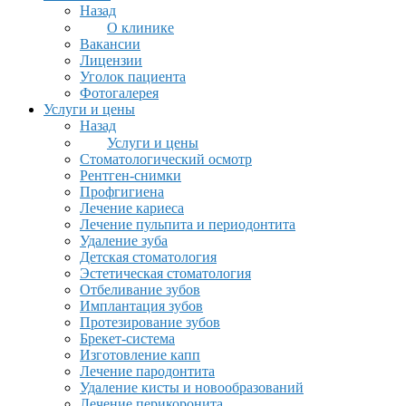
Назад
О клинике
Вакансии
Лицензии
Уголок пациента
Фотогалерея
Услуги и цены
Назад
Услуги и цены
Стоматологический осмотр
Рентген-снимки
Профгигиена
Лечение кариеса
Лечение пульпита и периодонтита
Удаление зуба
Детская стоматология
Эстетическая стоматология
Отбеливание зубов
Имплантация зубов
Протезирование зубов
Брекет-система
Изготовление капп
Лечение пародонтита
Удаление кисты и новообразований
Лечение перикоронита