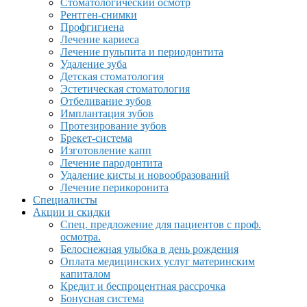
Стоматологический осмотр
Рентген-снимки
Профгигиена
Лечение кариеса
Лечение пульпита и периодонтита
Удаление зуба
Детская стоматология
Эстетическая стоматология
Отбеливание зубов
Имплантация зубов
Протезирование зубов
Брекет-система
Изготовление капп
Лечение пародонтита
Удаление кисты и новообразований
Лечение перикоронита
Специалисты
Акции и скидки
Спец. предложение для пациентов с проф.
осмотра.
Белоснежная улыбка в день рождения
Оплата медицинских услуг материнским
капиталом
Кредит и беспроцентная рассрочка
Бонусная система