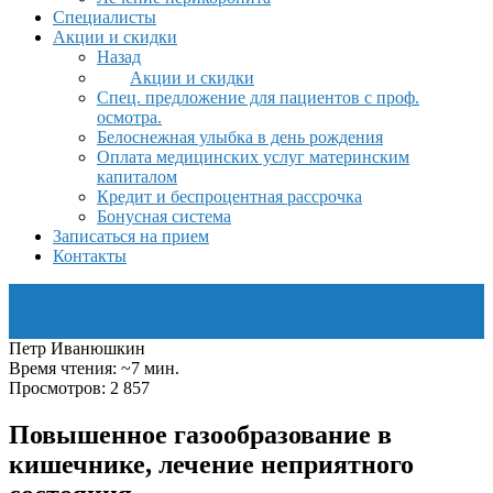
Специалисты
Акции и скидки
Назад
Акции и скидки
Спец. предложение для пациентов с проф.
осмотра.
Белоснежная улыбка в день рождения
Оплата медицинских услуг материнским
капиталом
Кредит и беспроцентная рассрочка
Бонусная система
Записаться на прием
Контакты
Петр Иванюшкин
Время чтения: ~7 мин.
Просмотров: 2 857
Повышенное газообразование в
кишечнике, лечение неприятного