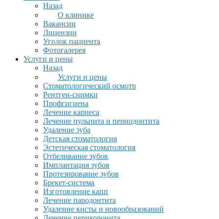
Назад
О клинике
Вакансии
Лицензии
Уголок пациента
Фотогалерея
Услуги и цены
Назад
Услуги и цены
Стоматологический осмотр
Рентген-снимки
Профгигиена
Лечение кариеса
Лечение пульпита и периодонтита
Удаление зуба
Детская стоматология
Эстетическая стоматология
Отбеливание зубов
Имплантация зубов
Протезирование зубов
Брекет-система
Изготовление капп
Лечение пародонтита
Удаление кисты и новообразований
Лечение перикоронита