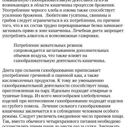
возникающих в области кишечника процессов брожения.
Употребление черного хлеба и изюма также способствует
усилению брожения. Любителям гусятины, свинины и
грибов следует ограничиться в их потреблении, по причине
того, что в их состав трудно перевариваемые белки начинают
загнивать прямо в зоне кишечника. Лечебная диета запрещает
употреблять алкоголь и всевозможные газировки.
Потребление жевательных резинок
сопровождается заглатыванием дополнительных
объемов воздуха, что также влияет на
газообразовательную деятельность кишечника.
Диета при сильном газообразовании приписывает
употребление гречневой и пшенной каш, а также
кисломолочных продуктов. К тому же уменьшению
газообразовательной деятельности способствует пища,
приготовленная на пару. Идеально подходят отварные и
тушеные блюда. Из всего многообразия хлебобулочных
изделий при интенсивном газообразовании подходят изделия
из грубого помола. Лечение сильного газообразования
кишечника заключается и в соблюдении человеком особого
режима. Следует увеличить ежедневное число приемов пищи.
Так, вместо обычного четырехразового питания необходимо
осуществлять прием пище до шести раз за сутки. Завтракать