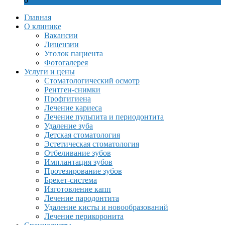
0
Главная
О клинике
Вакансии
Лицензии
Уголок пациента
Фотогалерея
Услуги и цены
Стоматологический осмотр
Рентген-снимки
Профгигиена
Лечение кариеса
Лечение пульпита и периодонтита
Удаление зуба
Детская стоматология
Эстетическая стоматология
Отбеливание зубов
Имплантация зубов
Протезирование зубов
Брекет-система
Изготовление капп
Лечение пародонтита
Удаление кисты и новообразований
Лечение перикоронита