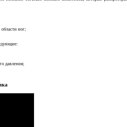
 области ног;
едующие:
го давления;
ика