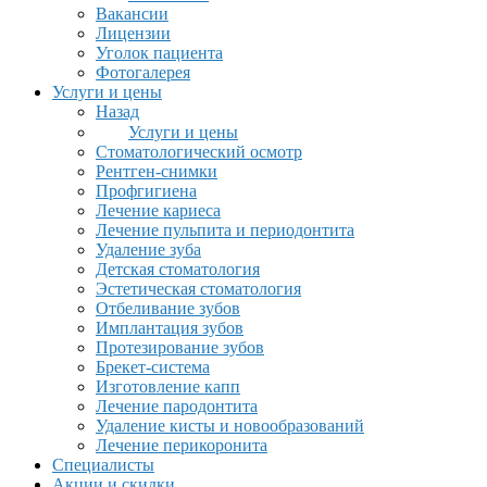
Вакансии
Лицензии
Уголок пациента
Фотогалерея
Услуги и цены
Назад
Услуги и цены
Стоматологический осмотр
Рентген-снимки
Профгигиена
Лечение кариеса
Лечение пульпита и периодонтита
Удаление зуба
Детская стоматология
Эстетическая стоматология
Отбеливание зубов
Имплантация зубов
Протезирование зубов
Брекет-система
Изготовление капп
Лечение пародонтита
Удаление кисты и новообразований
Лечение перикоронита
Специалисты
Акции и скидки