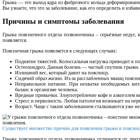
Грыжа — это выход ядра из фиброзного кольца деформированно
Вы узнаете, что это за заболевание, как его определить и избави
Причины и симптомы заболевания
Грыжа поясничного отдела позвоночника – серьёзные недуг, 
появляется.
Поясничная грыжа появляется в следующих случаях:
Поднятие тяжестей. Колоссальная нагрузка приводит к 
Остеохондроз. Данная болезнь — частый спутник грыжи.
Излишний вес, который давит на поясницу.
Сидячий образ жизни. Из-за расслабленных мышц поясни
Неправильное питание. При нехватке необходимых вит
баланс в организме человека.
Вредные привычки. Злоупотребление кофе и алкоголем ве
Стресс и нервозность. Любая патология возникает на нер
Возраст. Чаще с таким заболеванием сталкиваются уже не
Существует множество причин для появления грыжи в поясни
Грыжа поясничного отдела позвоночника отличается от друг