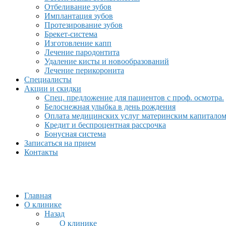
Отбеливание зубов
Имплантация зубов
Протезирование зубов
Брекет-система
Изготовление капп
Лечение пародонтита
Удаление кисты и новообразований
Лечение перикоронита
Специалисты
Акции и скидки
Спец. предложение для пациентов с проф. осмотра.
Белоснежная улыбка в день рождения
Оплата медицинских услуг материнским капитало
Кредит и беспроцентная рассрочка
Бонусная система
Записаться на прием
Контакты
Главная
О клинике
Назад
О клинике