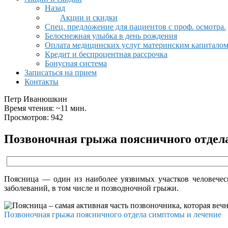
Назад
Акции и скидки
Спец. предложение для пациентов с проф. осмотра.
Белоснежная улыбка в день рождения
Оплата медицинских услуг материнским капитало
Кредит и беспроцентная рассрочка
Бонусная система
Записаться на прием
Контакты
Петр Иванюшкин
Время чтения: ~11 мин.
Просмотров: 942
Позвоночная грыжа поясничного отдел
Поясница — один из наиболее уязвимых участков человеческ
заболеваний, в том числе и позводночной грыжи.
Позвоночная грыжа поясничного отдела симптомы и лечение