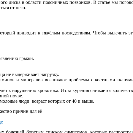
го диска в области поясничных позвонков. В статье мы погово
ться от него.
который приводит к тяжёлым последствиям. Чтобы вылечить эт
появлению грыжи.
ца не выдерживает нагрузку.
аминов и минералов возникают проблемы с костными тканями
дёт к нарушению кровотока. Из-за курения снижается количеств
вной почве.
молодые люди, возраст которых от 40 и выше.
це
их болезней богатым списком симптомов, которые распростра