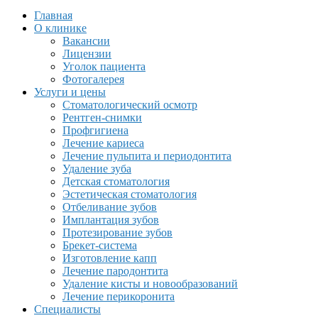
Главная
О клинике
Вакансии
Лицензии
Уголок пациента
Фотогалерея
Услуги и цены
Стоматологический осмотр
Рентген-снимки
Профгигиена
Лечение кариеса
Лечение пульпита и периодонтита
Удаление зуба
Детская стоматология
Эстетическая стоматология
Отбеливание зубов
Имплантация зубов
Протезирование зубов
Брекет-система
Изготовление капп
Лечение пародонтита
Удаление кисты и новообразований
Лечение перикоронита
Специалисты