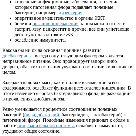
кишечные инфекционные заболевания, в течение
которых патогенная флора подавляет полезные
бактерии, например,
дизентерия
;
оперативное вмешательство в органы ЖКТ;
болезни
органов пищеварения
, к ним можно отнести
гастрит, язву, панкреатит и прочие, все они угнетающе
действуют на состояние ЖКТ;
ослабление иммунитета.
Какова бы ни была основная причина развития
дисбактериоза
, всегда сопутствующим фактором является
неправильное питание. Оно провоцирует запоры либо
диарею, оба этих состояния ухудшают состояние кишечника в
целом.
Задержка каловых масс, как и полное вымывание всего
содержимого, ослабляет функции всех отделов кишечника. В
итоге изменяется состав бактериального фона, выражающийся
в проявлениях дисбактериоза.
Резко уменьшается процентное соотношение полезных
бактерий (
бифидобактерий
, бактероидов, лактобактерий) к
патогенной флоре. Подобные изменения приводят к сбоям в
работе
пищеварительной системы
, ослабляют иммунитет,
ухудшают общее состояние.