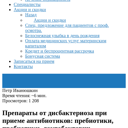
Специалисты
Акции и скидки
Назад
Акции и скидки
Спец. предложение для пациентов с проф.
осмотра.
Белоснежная улыбка в день рождения
Оплата медицинских услуг материнским
капиталом
Кредит и беспроцентная рассрочка
Бонусная система
Записаться на прием
Контакты
Петр Иванюшкин
Время чтения: ~6 мин.
Просмотров: 1 208
Препараты от дисбактериоза при
приеме антибиотиков: пребиотики,