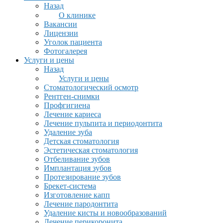
Назад
О клинике
Вакансии
Лицензии
Уголок пациента
Фотогалерея
Услуги и цены
Назад
Услуги и цены
Стоматологический осмотр
Рентген-снимки
Профгигиена
Лечение кариеса
Лечение пульпита и периодонтита
Удаление зуба
Детская стоматология
Эстетическая стоматология
Отбеливание зубов
Имплантация зубов
Протезирование зубов
Брекет-система
Изготовление капп
Лечение пародонтита
Удаление кисты и новообразований
Лечение перикоронита