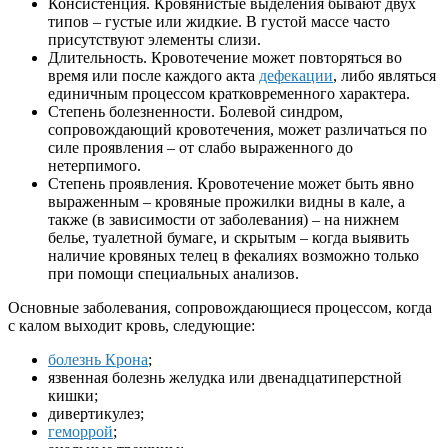
Консистенция. Кровянистые выделения бывают двух
типов – густые или жидкие. В густой массе часто
присутствуют элементы слизи.
Длительность. Кровотечение может повторяться во
время или после каждого акта
дефекации
, либо являться
единичным процессом кратковременного характера.
Степень болезненности. Болевой синдром,
сопровождающий кровотечения, может различаться по
силе проявления – от слабо выраженного до
нетерпимого.
Степень проявления. Кровотечение может быть явно
выраженным – кровяные прожилки видны в кале, а
также (в зависимости от заболевания) – на нижнем
белье, туалетной бумаге, и скрытым – когда выявить
наличие кровяных телец в фекалиях возможно только
при помощи специальных анализов.
Основные заболевания, сопровождающиеся процессом, когда
с калом выходит кровь, следующие:
болезнь Крона
;
язвенная болезнь желудка или двенадцатиперстной
кишки;
дивертикулез;
геморрой
;