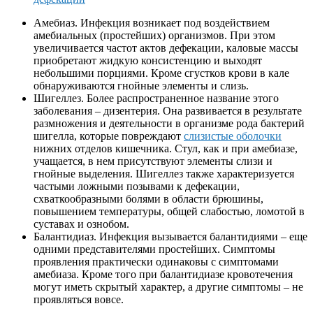
Амебиаз. Инфекция возникает под воздействием
амебиальных (простейших) организмов. При этом
увеличивается частот актов дефекации, каловые массы
приобретают жидкую консистенцию и выходят
небольшими порциями. Кроме сгустков крови в кале
обнаруживаются гнойные элементы и слизь.
Шигеллез. Более распространенное название этого
заболевания – дизентерия. Она развивается в результате
размножения и деятельности в организме рода бактерий
шигелла, которые повреждают
слизистые оболочки
нижних отделов кишечника. Стул, как и при амебиазе,
учащается, в нем присутствуют элементы слизи и
гнойные выделения. Шигеллез также характеризуется
частыми ложными позывами к дефекации,
схваткообразными болями в области брюшины,
повышением температуры, общей слабостью, ломотой в
суставах и ознобом.
Балантидиаз. Инфекция вызывается балантидиями – еще
одними представителями простейших. Симптомы
проявления практически одинаковы с симптомами
амебиаза. Кроме того при балантидиазе кровотечения
могут иметь скрытый характер, а другие симптомы – не
проявляться вовсе.