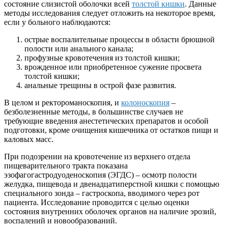
состояние слизистой оболочки всей
толстой кишки
. Данные
методы исследования следует отложить на некоторое время,
если у больного наблюдаются:
острые воспалительные процессы в области брюшной
полости или анального канала;
профузные кровотечения из толстой кишки;
врожденное или приобретенное сужение просвета
толстой кишки;
анальные трещины в острой фазе развития.
В целом и ректороманоскопия, и
колоноскопия
–
безболезненные методы, в большинстве случаев не
требующие введения анестетических препаратов и особой
подготовки, кроме очищения кишечника от остатков пищи и
каловых масс.
При подозрении на кровотечение из верхнего отдела
пищеварительного тракта показана
эзофагогастродуоденоскопия (ЭГДС) – осмотр полости
желудка, пищевода и двенадцатиперстной кишки с помощью
специального зонда – гастроскопа, вводимого через рот
пациента. Исследование проводится с целью оценки
состояния внутренних оболочек органов на наличие эрозий,
воспалений и новообразований.