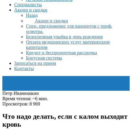
Специалисты
Акции и скидки
Назад
Акции и скидки
Спец. предложение для пациентов с проф.
осмотра.
Белоснежная улыбка в день рождения
Оплата медицинских услуг материнским
капиталом
Кредит и беспроцентная рассрочка
Бонусная система
Записаться на прием
Контакты
Петр Иванюшкин
Время чтения: ~6 мин.
Просмотров: 8 969
Что надо делать, если с калом выходит
кровь