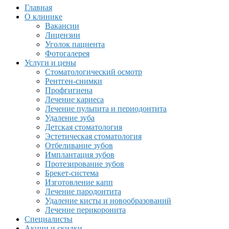
Главная
О клинике
Вакансии
Лицензии
Уголок пациента
Фотогалерея
Услуги и цены
Стоматологический осмотр
Рентген-снимки
Профгигиена
Лечение кариеса
Лечение пульпита и периодонтита
Удаление зуба
Детская стоматология
Эстетическая стоматология
Отбеливание зубов
Имплантация зубов
Протезирование зубов
Брекет-система
Изготовление капп
Лечение пародонтита
Удаление кисты и новообразований
Лечение перикоронита
Специалисты
Акции и скидки