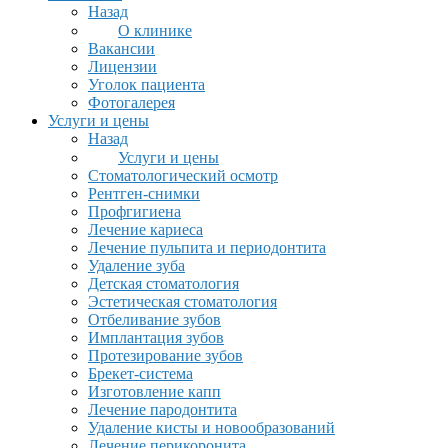
Назад
О клинике
Вакансии
Лицензии
Уголок пациента
Фотогалерея
Услуги и цены
Назад
Услуги и цены
Стоматологический осмотр
Рентген-снимки
Профгигиена
Лечение кариеса
Лечение пульпита и периодонтита
Удаление зуба
Детская стоматология
Эстетическая стоматология
Отбеливание зубов
Имплантация зубов
Протезирование зубов
Брекет-система
Изготовление капп
Лечение пародонтита
Удаление кисты и новообразований
Лечение перикоронита