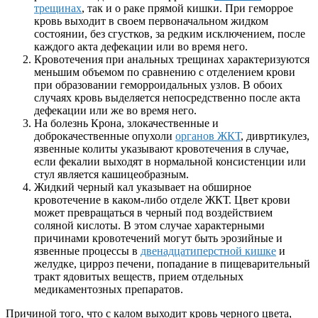
трещинах
, так и о раке прямой кишки. При геморрое
кровь выходит в своем первоначальном жидком
состоянии, без сгустков, за редким исключением, после
каждого акта дефекации или во время него.
Кровотечения при анальных трещинах характеризуются
меньшим объемом по сравнению с отделением крови
при образовании геморроидальных узлов. В обоих
случаях кровь выделяется непосредственно после акта
дефекации или же во время него.
На болезнь Крона, злокачественные и
доброкачественные опухоли
органов ЖКТ
, дивртикулез,
язвенные колиты указывают кровотечения в случае,
если фекалии выходят в нормальной консистенции или
стул является кашицеобразным.
Жидкий черный кал указывает на обширное
кровотечение в каком-либо отделе ЖКТ. Цвет крови
может превращаться в черный под воздействием
соляной кислоты. В этом случае характерными
причинами кровотечений могут быть эрозийные и
язвенные процессы в
двенадцатиперстной кишке
и
желудке, цирроз печени, попадание в пищеварительный
тракт ядовитых веществ, прием отдельных
медикаментозных препаратов.
Причиной того, что с калом выходит кровь черного цвета,