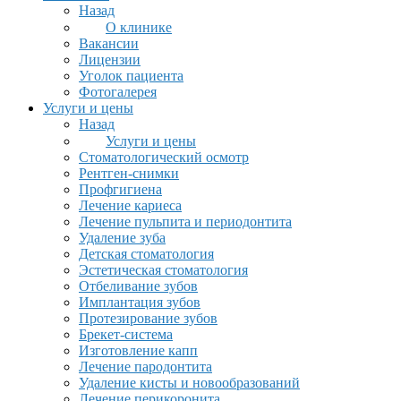
Назад
О клинике
Вакансии
Лицензии
Уголок пациента
Фотогалерея
Услуги и цены
Назад
Услуги и цены
Стоматологический осмотр
Рентген-снимки
Профгигиена
Лечение кариеса
Лечение пульпита и периодонтита
Удаление зуба
Детская стоматология
Эстетическая стоматология
Отбеливание зубов
Имплантация зубов
Протезирование зубов
Брекет-система
Изготовление капп
Лечение пародонтита
Удаление кисты и новообразований
Лечение перикоронита