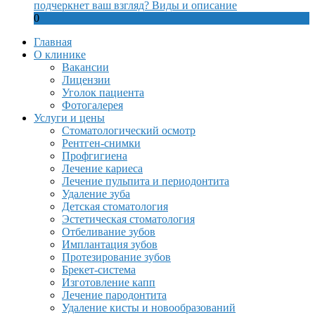
подчеркнет ваш взгляд? Виды и описание
0
Главная
О клинике
Вакансии
Лицензии
Уголок пациента
Фотогалерея
Услуги и цены
Стоматологический осмотр
Рентген-снимки
Профгигиена
Лечение кариеса
Лечение пульпита и периодонтита
Удаление зуба
Детская стоматология
Эстетическая стоматология
Отбеливание зубов
Имплантация зубов
Протезирование зубов
Брекет-система
Изготовление капп
Лечение пародонтита
Удаление кисты и новообразований