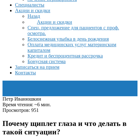
Специалисты
Акции и скидки
Назад
Акции и скидки
Спец. предложение для пациентов с проф.
осмотра.
Белоснежная улыбка в день рождения
Оплата медицинских услуг материнским
капиталом
Кредит и беспроцентная рассрочка
Бонусная система
Записаться на прием
Контакты
Петр Иванюшкин
Время чтения: ~6 мин.
Просмотров: 951
Почему щиплет глаза и что делать в
такой ситуации?