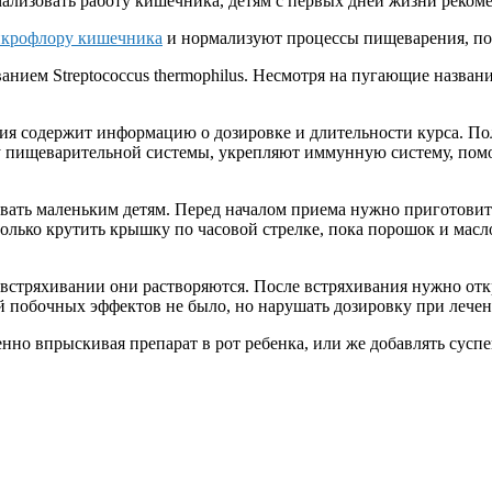
рмализовать работу кишечника, детям с первых дней жизни реком
крофлору кишечника
и нормализуют процессы пищеварения, п
анием Streptococcus thermophilus. Несмотря на пугающие названи
я содержит информацию о дозировке и длительности курса. Пол
у пищеварительной системы, укрепляют иммунную систему, помо
авать маленьким детям. Перед началом приема нужно приготовит
только крутить крышку по часовой стрелке, пока порошок и мас
м встряхивании они растворяются. После встряхивания нужно о
й побочных эффектов не было, но нарушать дозировку при лечен
но впрыскивая препарат в рот ребенка, или же добавлять суспе