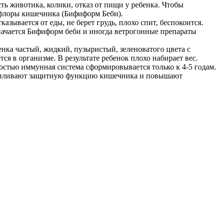
ть животика, колики, отказ от пищи у ребенка. Чтобы
рофлоры кишечника (Бифиформ Беби).
азывается от еды, не берет грудь, плохо спит, беспокоится.
значается Бифиформ беби и иногда ветрогонные препараты
бенка частый, жидкий, пузыристый, зеленоватого цвета с
я в организме. В результате ребенок плохо набирает вес.
остью иммунная система сформировывается только к 4-5 годам.
 усиливают защитную функцию кишечника и повышают