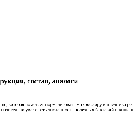
м
укция, состав, аналоги
ище, которая помогает нормализовать микрофлору кишечника реб
начительно увеличить численность полезных бактерий в кишечн