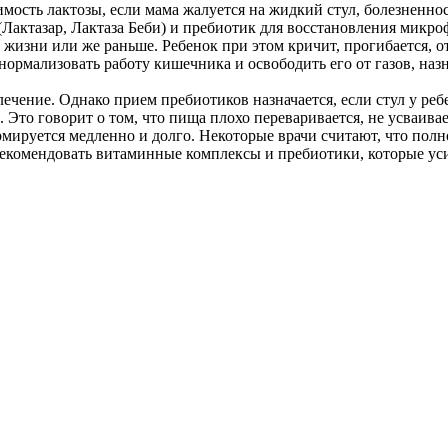
имость лактозы, если мама жалуется на жидкий стул, болезненнос
(Лактазар, Лактаза Беби) и пребиотик для восстановления мик
 жизни или же раньше. Ребенок при этом кричит, прогибается, отк
ормализовать работу кишечника и освободить его от газов, на
лечение. Однако прием пребиотиков назначается, если стул у ре
то говорит о том, что пища плохо переваривается, не усваиваетс
ируется медленно и долго. Некоторые врачи считают, что полн
порекомендовать витаминные комплексы и пребиотики, которые