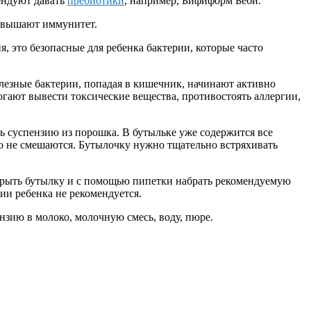
ендуют давать
пребиотики
, например, Бифиформ Беби.
овышают иммунитет.
я, это безопасные для ребенка бактерии, которые часто
езные бактерии, попадая в кишечник, начинают активно
гают вывести токсические вещества, противостоять аллергии,
ь суспензию из порошка. В бутыльке уже содержится все
ло не смешаются. Бутылочку нужно тщательно встряхивать
ткрыть бутылку и с помощью пипетки набрать рекомендуемую
ии ребенка не рекомендуется.
нзию в молоко, молочную смесь, воду, пюре.