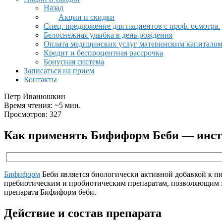
Назад
Акции и скидки
Спец. предложение для пациентов с проф. осмотра.
Белоснежная улыбка в день рождения
Оплата медицинских услуг материнским капитало
Кредит и беспроцентная рассрочка
Бонусная система
Записаться на прием
Контакты
Петр Иванюшкин
Время чтения: ~5 мин.
Просмотров: 327
Как применять Бифиформ Беби — инстр
Бифиформ
Беби является биологически активной добавкой к п
пребиотическим и пробиотическим препаратам, позволяющим з
препарата Бифиформ беби.
Действие и состав препарата