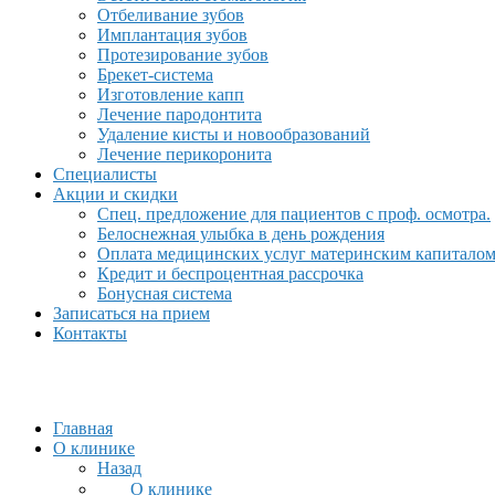
Отбеливание зубов
Имплантация зубов
Протезирование зубов
Брекет-система
Изготовление капп
Лечение пародонтита
Удаление кисты и новообразований
Лечение перикоронита
Специалисты
Акции и скидки
Спец. предложение для пациентов с проф. осмотра.
Белоснежная улыбка в день рождения
Оплата медицинских услуг материнским капитало
Кредит и беспроцентная рассрочка
Бонусная система
Записаться на прием
Контакты
Главная
О клинике
Назад
О клинике