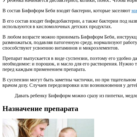
У ребенка начинается дисбактериоз, колики, понос. Чтобы но
В состав Бифиформ Беби входят бактерии, которые заселяют
ми
В его состав входят бифидобактерии, а также бактерии под назв
используются в кисломолочных детских продуктах.
В любом возрасте можно принимать Бифиформ Беби, инструкци
размножаться, подавляя патогенную среду, нормализуют работ
способствуют усвоению витаминов и микроэлементов.
Препарат выпускается в виде суспензии, поэтому его удобно д
необходимое: и порошок, и масло для его растворения. Нужно 
перед каждым применением препарата.
В суспензии могут быть заметны частички, но при тщательно
врачом дозу. Случаев передозировки или возникновения у дете
Давать ребенку Бифиформ можно сразу из пипетки, медлен
Назначение препарата