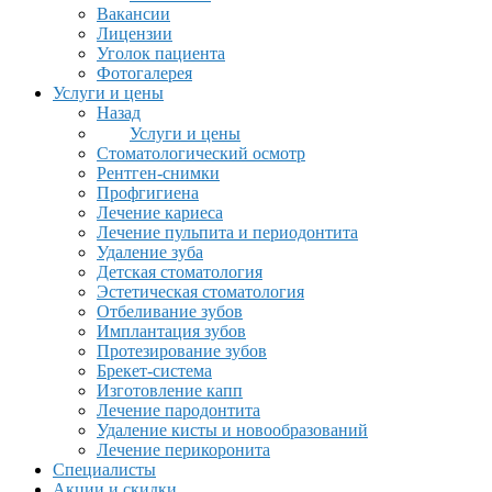
Вакансии
Лицензии
Уголок пациента
Фотогалерея
Услуги и цены
Назад
Услуги и цены
Стоматологический осмотр
Рентген-снимки
Профгигиена
Лечение кариеса
Лечение пульпита и периодонтита
Удаление зуба
Детская стоматология
Эстетическая стоматология
Отбеливание зубов
Имплантация зубов
Протезирование зубов
Брекет-система
Изготовление капп
Лечение пародонтита
Удаление кисты и новообразований
Лечение перикоронита
Специалисты
Акции и скидки