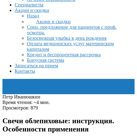
Специалисты
Акции и скидки
Назад
Акции и скидки
Спец. предложение для пациентов с проф.
осмотра.
Белоснежная улыбка в день рождения
Оплата медицинских услуг материнским
капиталом
Кредит и беспроцентная рассрочка
Бонусная система
Записаться на прием
Контакты
Петр Иванюшкин
Время чтения: ~4 мин.
Просмотров: 879
Свечи облепиховые: инструкция.
Особенности применения