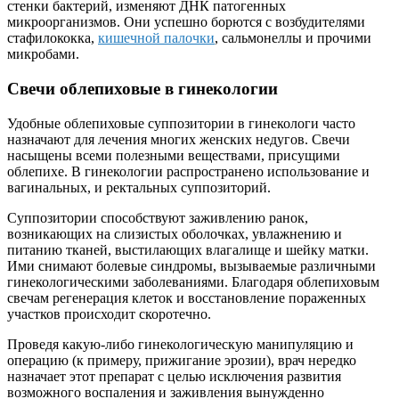
стенки бактерий, изменяют ДНК патогенных
микроорганизмов. Они успешно борются с возбудителями
стафилококка,
кишечной палочки
, сальмонеллы и прочими
микробами.
Свечи облепиховые в гинекологии
Удобные облепиховые суппозитории в гинекологи часто
назначают для лечения многих женских недугов. Свечи
насыщены всеми полезными веществами, присущими
облепихе. В гинекологии распространено использование и
вагинальных, и ректальных суппозиторий.
Суппозитории способствуют заживлению ранок,
возникающих на слизистых оболочках, увлажнению и
питанию тканей, выстилающих влагалище и шейку матки.
Ими снимают болевые синдромы, вызываемые различными
гинекологическими заболеваниями. Благодаря облепиховым
свечам регенерация клеток и восстановление пораженных
участков происходит скоротечно.
Проведя какую-либо гинекологическую манипуляцию и
операцию (к примеру, прижигание эрозии), врач нередко
назначает этот препарат с целью исключения развития
возможного воспаления и заживления вынужденно