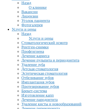
Назад
О клинике
Вакансии
Лицензии
Уголок пациента
Фотогалерея
Услуги и цены
Назад
Услуги и цены
Стоматологический осмотр
Рентген-снимки
Профгигиена
Лечение кариеса
Лечение пульпита и периодонтита
Удаление зуба
Детская стоматология
Эстетическая стоматология
Отбеливание зубов
Имплантация зубов
Протезирование зубов
Брекет-система
Изготовление капп
Лечение пародонтита
Удаление кисты и новообразований
Лечение перикоронита