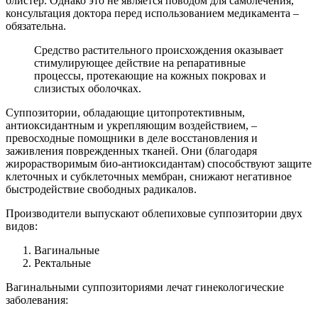
блистер. Однако это не является поводом для самолечения,
консультация доктора перед использованием медикамента –
обязательна.
Средство растительного происхождения оказывает
стимулирующее действие на репаративные
процессы, протекающие на кожных покровах и
слизистых оболочках.
Суппозитории, обладающие цитопротективным,
антиоксидантным и укрепляющим воздействием, –
превосходные помощники в деле восстановления и
заживления поврежденных тканей. Они (благодаря
жирорастворимым био-антиоксидантам) способствуют защите
клеточных и субклеточных мембран, снижают негативное
быстродействие свободных радикалов.
Производители выпускают облепиховые суппозитории двух
видов:
Вагинальные
Ректальные
Вагинальными суппозиториями лечат гинекологические
заболевания: