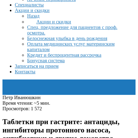
Специалисты
Акции и скидки
Назад
Акции и скидки
Спец. предложение для пациентов с проф.
осмотра.
Белоснежная улыбка в день рождения
Оплата медицинских услуг материнским
капиталом
Кредит и беспроцентная рассрочка
Бонусная система
Записаться на прием
Контакты
Петр Иванюшкин
Время чтения: ~5 мин.
Просмотров: 1 572
Таблетки при гастрите: антациды,
ингибиторы протонного насоса,