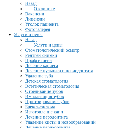
Назад
О клинике
Вакансии
Лицензии
Уголок пациента
Фотогалерея
Услуги и цены
Назад
Услуги и цены
Стоматологический осмотр
Рентген-снимки
Профгигиена
Лечение кариеса
Лечение пульпита и периодонтита
Удаление зуба
Детская стоматология
Эстетическая стоматология
Отбеливание зубов
Имплантация зубов
Протезирование зубов
Брекет-система
Изготовление капп
Лечение пародонтита
Удаление кисты и новообразований
Лечение перикоронита