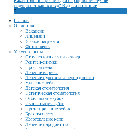
Какая толщина ресниц для наращивания лучше
подчеркнет ваш взгляд? Виды и описание
0
Главная
О клинике
Вакансии
Лицензии
Уголок пациента
Фотогалерея
Услуги и цены
Стоматологический осмотр
Рентген-снимки
Профгигиена
Лечение кариеса
Лечение пульпита и периодонтита
Удаление зуба
Детская стоматология
Эстетическая стоматология
Отбеливание зубов
Имплантация зубов
Протезирование зубов
Брекет-система
Изготовление капп
Лечение пародонтита