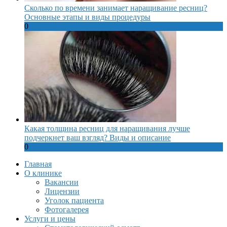
Сколько по времени занимает наращивание ресниц?
Основные этапы и виды процедуры
0
Какая толщина ресниц для наращивания лучше
подчеркнет ваш взгляд? Виды и описание
0
Главная
О клинике
Вакансии
Лицензии
Уголок пациента
Фотогалерея
Услуги и цены