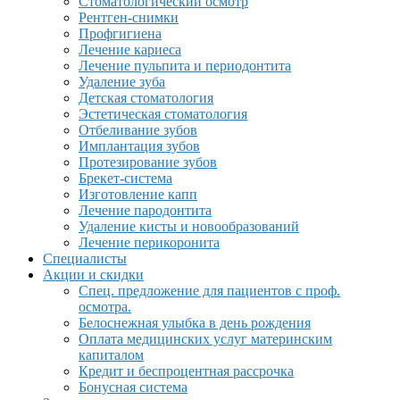
Стоматологический осмотр
Рентген-снимки
Профгигиена
Лечение кариеса
Лечение пульпита и периодонтита
Удаление зуба
Детская стоматология
Эстетическая стоматология
Отбеливание зубов
Имплантация зубов
Протезирование зубов
Брекет-система
Изготовление капп
Лечение пародонтита
Удаление кисты и новообразований
Лечение перикоронита
Специалисты
Акции и скидки
Спец. предложение для пациентов с проф.
осмотра.
Белоснежная улыбка в день рождения
Оплата медицинских услуг материнским
капиталом
Кредит и беспроцентная рассрочка
Бонусная система