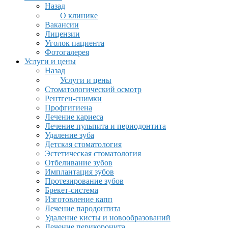
Назад
О клинике
Вакансии
Лицензии
Уголок пациента
Фотогалерея
Услуги и цены
Назад
Услуги и цены
Стоматологический осмотр
Рентген-снимки
Профгигиена
Лечение кариеса
Лечение пульпита и периодонтита
Удаление зуба
Детская стоматология
Эстетическая стоматология
Отбеливание зубов
Имплантация зубов
Протезирование зубов
Брекет-система
Изготовление капп
Лечение пародонтита
Удаление кисты и новообразований
Лечение перикоронита