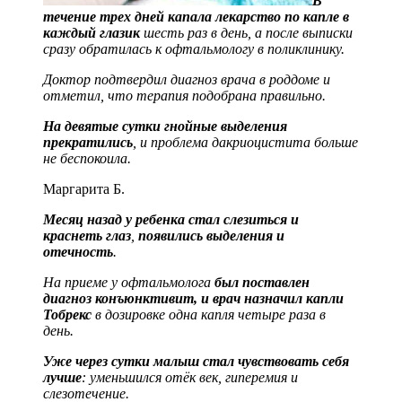
В
течение трех дней капала лекарство по капле в
каждый глазик
шесть раз в день, а после выписки
сразу обратилась к офтальмологу в поликлинику.
Доктор подтвердил диагноз врача в роддоме и
отметил, что терапия подобрана правильно.
На девятые сутки гнойные выделения
прекратились
, и проблема дакриоцистита больше
не беспокоила.
Маргарита Б.
Месяц назад у ребенка стал слезиться и
краснеть глаз
,
появились выделения и
отечность
.
На приеме у офтальмолога
был поставлен
диагноз конъюнктивит, и врач назначил капли
Тобрекс
в дозировке одна капля четыре раза в
день.
Уже через сутки малыш стал чувствовать себя
лучше
: уменьшился отёк век, гиперемия и
слезотечение.