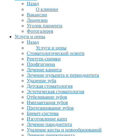
Назад
О клинике
Вакансии
Лицензии
Уголок пациента
Фотогалерея
Услуги и цены
Назад
Услуги и цены
Стоматологический осмотр
Рентген-снимки
Профгигиена
Лечение кариеса
Лечение пульпита и периодонтита
Удаление зуба
Детская стоматология
Эстетическая стоматология
Отбеливание зубов
Имплантация зубов
Протезирование зубов
Брекет-система
Изготовление капп
Лечение пародонтита
Удаление кисты и новообразований
Лечение перикоронита