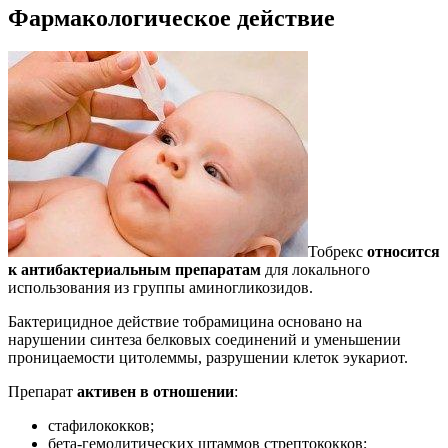
Фармакологическое действие
Тобрекс
относится
к антибактериальным препаратам
для локального
использования из группы аминогликозидов.
Бактерицидное действие тобрамицина основано на
нарушении синтеза белковых соединений и уменьшении
проницаемости цитолеммы, разрушении клеток эукариот.
Препарат
активен в отношении
:
стафилококков;
бета-гемолитических штаммов стрептококков;