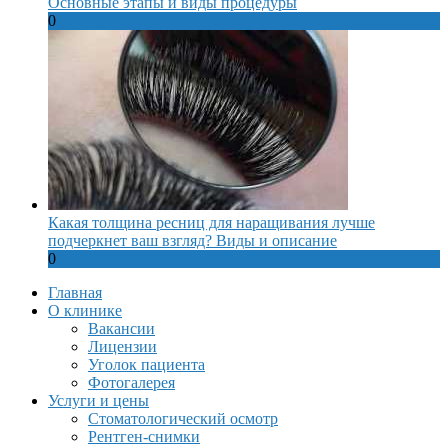
Основные этапы и виды процедуры
0
Какая толщина ресниц для наращивания лучше
подчеркнет ваш взгляд? Виды и описание
0
Главная
О клинике
Вакансии
Лицензии
Уголок пациента
Фотогалерея
Услуги и цены
Стоматологический осмотр
Рентген-снимки