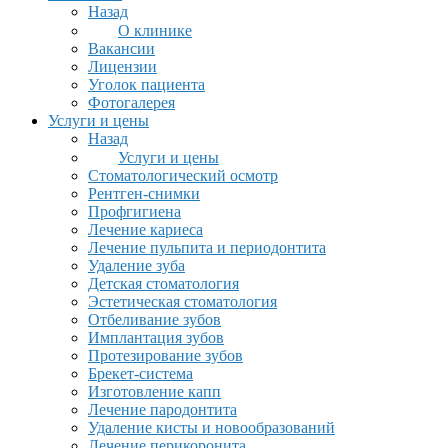
Назад
О клинике
Вакансии
Лицензии
Уголок пациента
Фотогалерея
Услуги и цены
Назад
Услуги и цены
Стоматологический осмотр
Рентген-снимки
Профгигиена
Лечение кариеса
Лечение пульпита и периодонтита
Удаление зуба
Детская стоматология
Эстетическая стоматология
Отбеливание зубов
Имплантация зубов
Протезирование зубов
Брекет-система
Изготовление капп
Лечение пародонтита
Удаление кисты и новообразований
Лечение перикоронита