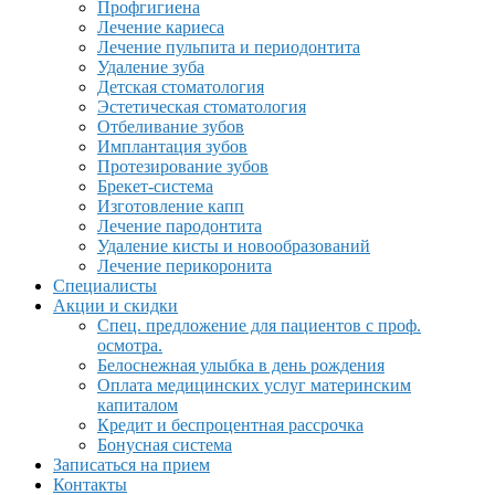
Профгигиена
Лечение кариеса
Лечение пульпита и периодонтита
Удаление зуба
Детская стоматология
Эстетическая стоматология
Отбеливание зубов
Имплантация зубов
Протезирование зубов
Брекет-система
Изготовление капп
Лечение пародонтита
Удаление кисты и новообразований
Лечение перикоронита
Специалисты
Акции и скидки
Спец. предложение для пациентов с проф.
осмотра.
Белоснежная улыбка в день рождения
Оплата медицинских услуг материнским
капиталом
Кредит и беспроцентная рассрочка
Бонусная система
Записаться на прием
Контакты