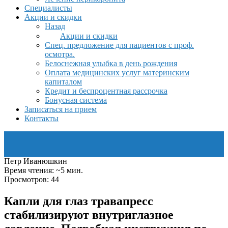
Специалисты
Акции и скидки
Назад
Акции и скидки
Спец. предложение для пациентов с проф.
осмотра.
Белоснежная улыбка в день рождения
Оплата медицинских услуг материнским
капиталом
Кредит и беспроцентная рассрочка
Бонусная система
Записаться на прием
Контакты
Петр Иванюшкин
Время чтения: ~5 мин.
Просмотров: 44
Капли для глаз травапресс
стабилизируют внутриглазное