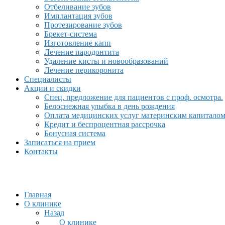
Отбеливание зубов
Имплантация зубов
Протезирование зубов
Брекет-система
Изготовление капп
Лечение пародонтита
Удаление кисты и новообразований
Лечение перикоронита
Специалисты
Акции и скидки
Спец. предложение для пациентов с проф. осмотра.
Белоснежная улыбка в день рождения
Оплата медицинских услуг материнским капитало
Кредит и беспроцентная рассрочка
Бонусная система
Записаться на прием
Контакты
Главная
О клинике
Назад
О клинике