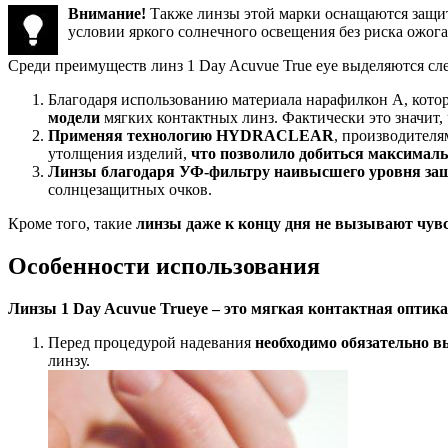
Внимание!
Также линзы этой марки оснащаются защи
условии яркого солнечного освещения без риска ожога 
Среди преимуществ линз 1 Day Acuvue True eye выделяются 
Благодаря использованию материала нарафилкон А, котор
модели
мягких контактных линз. Фактически это значит, ч
Применяя технологию HYDRACLEAR
, производител
утолщения изделий,
что позволило добиться максимал
Линзы благодаря УФ-фильтру наивысшего уровня защ
солнцезащитных очков.
Кроме того, такие
линзы даже к концу дня не вызывают чув
Особенности использования
Линзы 1 Day Acuvue Trueye – это мягкая контактная оптика
Перед процедурой надевания
необходимо обязательно в
линзу.