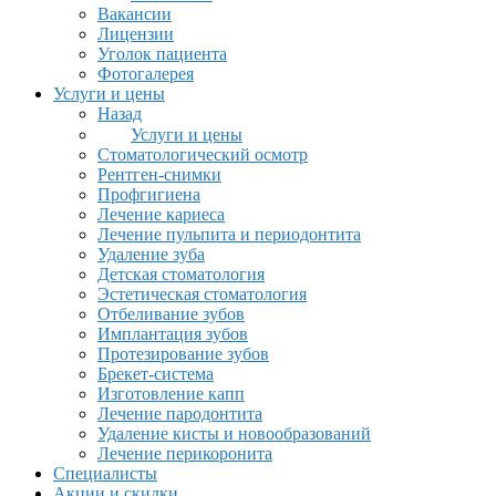
Вакансии
Лицензии
Уголок пациента
Фотогалерея
Услуги и цены
Назад
Услуги и цены
Стоматологический осмотр
Рентген-снимки
Профгигиена
Лечение кариеса
Лечение пульпита и периодонтита
Удаление зуба
Детская стоматология
Эстетическая стоматология
Отбеливание зубов
Имплантация зубов
Протезирование зубов
Брекет-система
Изготовление капп
Лечение пародонтита
Удаление кисты и новообразований
Лечение перикоронита
Специалисты
Акции и скидки