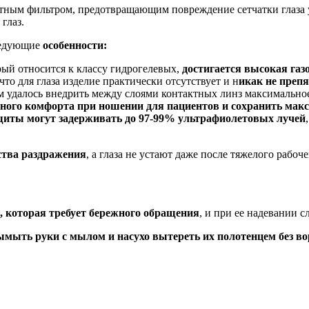
тным фильтром, предотвращающим повреждение сетчатки глаза 
глаз.
следующие
особенности:
ый относится к классу гидрогелевых,
достигается высокая газ
то для глаза изделие практически отсутствует и н
икак не преп
ям удалось внедрить между слоями контактных линз максимальн
ьного комфорта при ношении для пациентов и сохранить мак
иты могут задерживать до 97-99% ультрафиолетовых лучей
ства раздражения
, а глаза не устают даже после тяжелого рабоче
, которая требует бережного обращения
, и при ее надевании 
ымыть руки с мылом и насухо вытереть их полотенцем без во