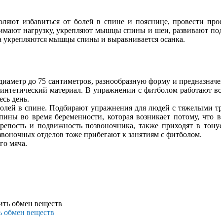
оляют избавиться от болей в спине и пояснице, провести пр
имают нагрузку, укрепляют мышцы спины и шеи, развивают подви
ла укрепляются мышцы спины и выравнивается осанка.
аметр до 75 сантиметров, разнообразную форму и предназначен
 синтетический материал. В упражнении с фитболом работают в
сь день.
 болей в спине. Подбирают упражнения для людей с тяжелыми 
спины во время беременности, которая возникает потому, чт
епость и подвижность позвоночника, также приходят в тонус
звоночных отделов тоже прибегают к занятиям с фитболом.
го мяча.
 обмен веществ