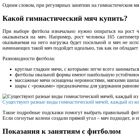
Одним словом, при регулярных занятиях на гимнастическом мяч
Какой гимнастический мяч купить?
При выборе фитбола изначально нужно опираться на рост че
оказываться на мяч. Например, рост человека 165 сантимет
оказываемая на него нагрузка будет посильной и мяч не исп
начинающих такой мяч подойдет идеально, так как он облада
Разновидности фитбола:
круглые гладкие мячи, с которыми легче всего занимать
фитболы овальной формы имеют наибольшую устойчивост
массажные мячи оснащены неровностями, мягкими шипами
шары с «рожками» предназначены для удержания равновес
Существуют разные виды гимнастический мячей, каждый из к
Такие подробные подсказки помогут выбрать правильный фитбо
Если согнутые колени создали прямой угол – мяч подходит, и 
Показания к занятиям с фитболом