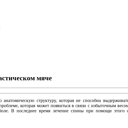
м
астическом мяче
ю анатомическую структуру, которая не способна выдерживать
роблеме, которая может появиться в связи с избыточным весом
боле. В последнее время лечение спины при помощи этого с