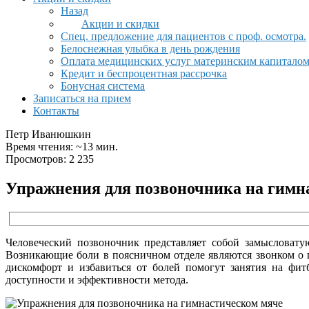
Назад
Акции и скидки
Спец. предложение для пациентов с проф. осмотра.
Белоснежная улыбка в день рождения
Оплата медицинских услуг материнским капитало
Кредит и беспроцентная рассрочка
Бонусная система
Записаться на прием
Контакты
Петр Иванюшкин
Время чтения: ~13 мин.
Просмотров: 2 235
Упражнения для позвоночника на гимн
Человеческий позвоночник представляет собой замысловату
Возникающие боли в поясничном отделе являются звонком о п
дискомфорт и избавиться от болей помогут занятия на фит
доступности и эффективности метода.