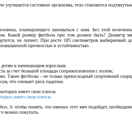
е улучшается состояние организма, тело становится подтянутым
ловека, планирующего заниматься с ним. Без этой величины 
ров. Какой размер фитбола при том должен быть? Диаметр мя
ортится, не лопнет. При росте 185 сантиметров выбираемый ди
ет повышенной прочностью и устойчивостью.
ся детям и начинающим взрослым;
ь за счет большой площади соприкосновения с полом;
. Такие фитболы – не только превосходный спортивный снаряд
ия, что снижает риск падения.
оторых имеет свои плюсы
л. А чтобы понять, что именно этот мяч подойдет, необходимо
его можно покупать.