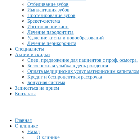
Отбеливание зубов
Имплантация зубов
Протезирование зубов
Брекет-система
Изготовление капп
Лечение пародонтита
Удаление кисты и новообразований
Лечение перикоронита
Специалисты
Акции и скидки
Спец. предложение для пациентов с проф. осмотра.
Белоснежная улыбка в день рождения
Оплата медицинских услуг материнским капитало
Кредит и беспроцентная рассрочка
Бонусная система
Записаться на прием
Контакты
Главная
О клинике
Назад
О клинике