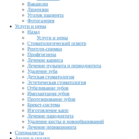
Вакансии
Лицензии
Уголок пациента
Фотогалерея
Услуги и цены
Назад
Услуги и цены
Стоматологический осмотр
Рентген-снимки
Профгигиена
Лечение кариеса
Лечение пульпита и периодонтита
Удаление зуба
Детская стоматология
Эстетическая стоматология
Отбеливание зубов
Имплантация зубов
Протезирование зубов
Брекет-система
Изготовление капп
Лечение пародонтита
Удаление кисты и новообразований
Лечение перикоронита
Специалисты
Акции и скидки