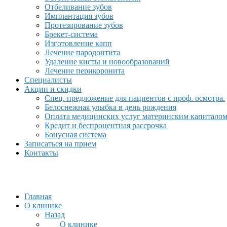
Отбеливание зубов
Имплантация зубов
Протезирование зубов
Брекет-система
Изготовление капп
Лечение пародонтита
Удаление кисты и новообразований
Лечение перикоронита
Специалисты
Акции и скидки
Спец. предложение для пациентов с проф. осмотра.
Белоснежная улыбка в день рождения
Оплата медицинских услуг материнским капитало
Кредит и беспроцентная рассрочка
Бонусная система
Записаться на прием
Контакты
Главная
О клинике
Назад
О клинике