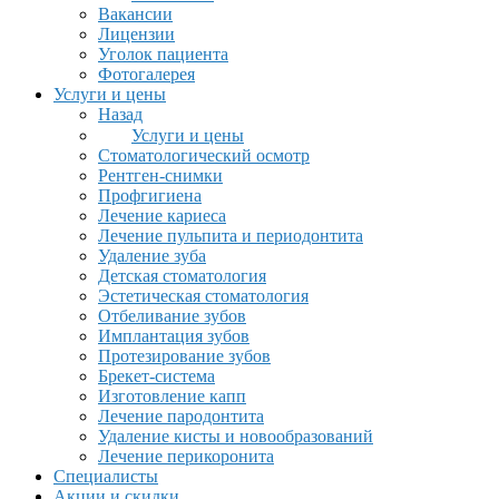
Вакансии
Лицензии
Уголок пациента
Фотогалерея
Услуги и цены
Назад
Услуги и цены
Стоматологический осмотр
Рентген-снимки
Профгигиена
Лечение кариеса
Лечение пульпита и периодонтита
Удаление зуба
Детская стоматология
Эстетическая стоматология
Отбеливание зубов
Имплантация зубов
Протезирование зубов
Брекет-система
Изготовление капп
Лечение пародонтита
Удаление кисты и новообразований
Лечение перикоронита
Специалисты
Акции и скидки