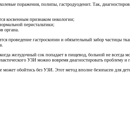
левые поражения, полипы, гастродуоденит. Так, диагностирова
тся косвенным признаком онкологии;
нормальной перистальтики;
в органа.
ится проведение гастроскопии и обязательный забор частицы тк
а.
 когда желудочный сок попадает в пищевод, больной не всегда м
лактического УЗИ можно вовремя диагностировать проблему и п
 может обойтись без УЗИ. Этот метод вполне безопасен для дет