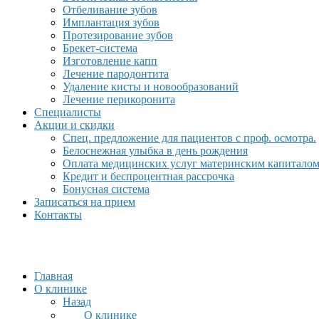
Отбеливание зубов
Имплантация зубов
Протезирование зубов
Брекет-система
Изготовление капп
Лечение пародонтита
Удаление кисты и новообразований
Лечение перикоронита
Специалисты
Акции и скидки
Спец. предложение для пациентов с проф. осмотра.
Белоснежная улыбка в день рождения
Оплата медицинских услуг материнским капитало
Кредит и беспроцентная рассрочка
Бонусная система
Записаться на прием
Контакты
Главная
О клинике
Назад
О клинике