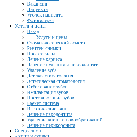
Вакансии
Лицензии
Уголок пациента
Фотогалерея
Услуги и цены
Назад
Услуги и цены
Стоматологический осмотр
Рентген-снимки
Профгигиена
Лечение кариеса
Лечение пульпита и периодонтита
Удаление зуба
Детская стоматология
Эстетическая стоматология
Отбеливание зубов
Имплантация зубов
Протезирование зубов
Брекет-система
Изготовление капп
Лечение пародонтита
Удаление кисты и новообразований
Лечение перикоронита
Специалисты
Акции и скидки