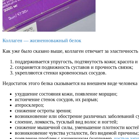
Коллаген — жизненноважный белок
Как уже было сказано выше, коллаген отвечает за эластичност
поддерживается упругость, подтянутость кожи; красота и 
сохраняется подвижность суставов и прочность связок;
укрепляются стенки кровеносных сосудов.
Недостаток этого белка сказывается на внешнем виде человека
ухудшение состояния кожи, появление морщин;
истончение стенок сосудов, их разрыв;
атеросклероз;
снижение остроты зрения;
возникновение или обострение различных заболеваний с
слоение, ломкость, тусклый вид волос и ногтей;
снижение мышечной силы, уменьшение плотности костей 
возникновение чувства усталости, без видимой причины;
появление проблем с кишечником (например,
частые зап