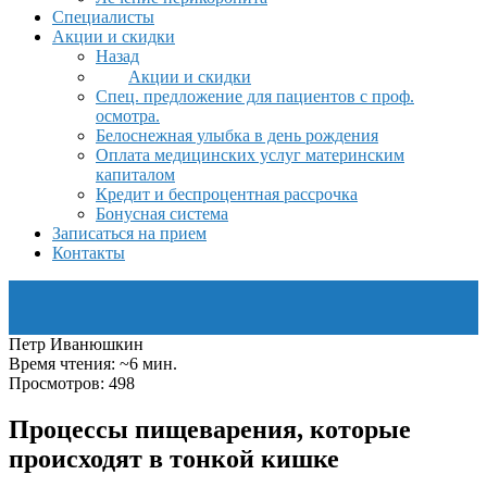
Специалисты
Акции и скидки
Назад
Акции и скидки
Спец. предложение для пациентов с проф.
осмотра.
Белоснежная улыбка в день рождения
Оплата медицинских услуг материнским
капиталом
Кредит и беспроцентная рассрочка
Бонусная система
Записаться на прием
Контакты
Петр Иванюшкин
Время чтения: ~6 мин.
Просмотров: 498
Процессы пищеварения, которые
происходят в тонкой кишке