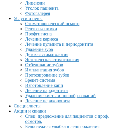
Лицензии
Уголок пациента
Фотогалерея
Услуги и цены
Стоматологический осмотр
Рентген-снимки
Профгигиена
Лечение кариеса
Лечение пульпита и периодонтита
Удаление зуба
Детская стоматология
Эстетическая стоматология
Отбеливание зубов
Имплантация зубов
Протезирование зубов
Брекет-система
Изготовление капп
Лечение пародонтита
Удаление кисты и новообразований
Лечение перикоронита
Специалисты
Акции и скидки
Спец. предложение для пациентов с проф.
осмотра.
Белоснежная улыбка в день рождения