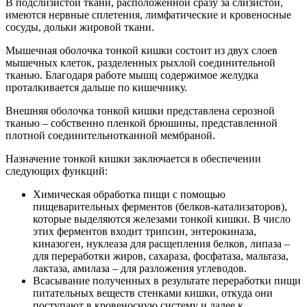
В подслизистой ткани, расположенной сразу за слизистой,
имеются нервные сплетения, лимфатические и кровеносные
сосуды, дольки жировой ткани.
Мышечная оболочка тонкой кишки состоит из двух слоев
мышечных клеток, разделенных рыхлой соединительной
тканью. Благодаря работе мышц содержимое желудка
проталкивается дальше по кишечнику.
Внешняя оболочка тонкой кишки представлена серозной
тканью – собственно пленкой брюшины, представленной
плотной соединительнотканной мембраной.
Назначение тонкой кишки заключается в обеспечении
следующих функций:
Химическая обработка пищи с помощью
пищеварительных ферментов (белков-катализаторов),
которые выделяются железами тонкой кишки. В число
этих ферментов входит трипсин, энтерокиназа,
киназоген, нуклеаза для расщепления белков, липаза –
для переработки жиров, сахараза, фосфатаза, мальтаза,
лактаза, амилаза – для разложения углеводов.
Всасывание полученных в результате переработки пищи
питательных веществ стенками кишки, откуда они
поступают в кровеносную систему и далее к