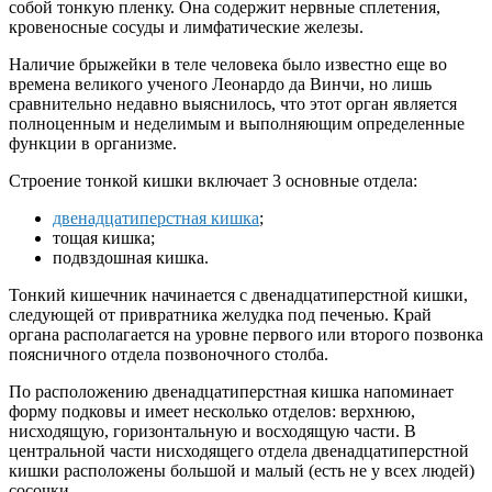
собой тонкую пленку. Она содержит нервные сплетения,
кровеносные сосуды и лимфатические железы.
Наличие брыжейки в теле человека было известно еще во
времена великого ученого Леонардо да Винчи, но лишь
сравнительно недавно выяснилось, что этот орган является
полноценным и неделимым и выполняющим определенные
функции в организме.
Строение тонкой кишки включает 3 основные отдела:
двенадцатиперстная кишка
;
тощая кишка;
подвздошная кишка.
Тонкий кишечник начинается с двенадцатиперстной кишки,
следующей от привратника желудка под печенью. Край
органа располагается на уровне первого или второго позвонка
поясничного отдела позвоночного столба.
По расположению двенадцатиперстная кишка напоминает
форму подковы и имеет несколько отделов: верхнюю,
нисходящую, горизонтальную и восходящую части. В
центральной части нисходящего отдела двенадцатиперстной
кишки расположены большой и малый (есть не у всех людей)
сосочки.