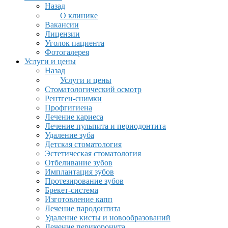
Назад
О клинике
Вакансии
Лицензии
Уголок пациента
Фотогалерея
Услуги и цены
Назад
Услуги и цены
Стоматологический осмотр
Рентген-снимки
Профгигиена
Лечение кариеса
Лечение пульпита и периодонтита
Удаление зуба
Детская стоматология
Эстетическая стоматология
Отбеливание зубов
Имплантация зубов
Протезирование зубов
Брекет-система
Изготовление капп
Лечение пародонтита
Удаление кисты и новообразований
Лечение перикоронита