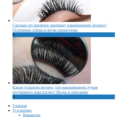
Сколько по времени занимает наращивание ресниц?
Основные этапы и виды процедуры
0
Какая толщина ресниц для наращивания лучше
подчеркнет ваш взгляд? Виды и описание
0
Главная
О клинике
Вакансии