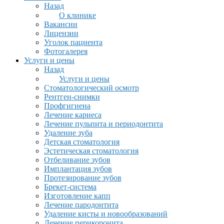
Назад
О клинике
Вакансии
Лицензии
Уголок пациента
Фотогалерея
Услуги и цены
Назад
Услуги и цены
Стоматологический осмотр
Рентген-снимки
Профгигиена
Лечение кариеса
Лечение пульпита и периодонтита
Удаление зуба
Детская стоматология
Эстетическая стоматология
Отбеливание зубов
Имплантация зубов
Протезирование зубов
Брекет-система
Изготовление капп
Лечение пародонтита
Удаление кисты и новообразований
Лечение перикоронита