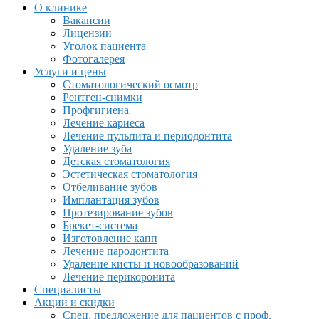
О клинике
Вакансии
Лицензии
Уголок пациента
Фотогалерея
Услуги и цены
Стоматологический осмотр
Рентген-снимки
Профгигиена
Лечение кариеса
Лечение пульпита и периодонтита
Удаление зуба
Детская стоматология
Эстетическая стоматология
Отбеливание зубов
Имплантация зубов
Протезирование зубов
Брекет-система
Изготовление капп
Лечение пародонтита
Удаление кисты и новообразований
Лечение перикоронита
Специалисты
Акции и скидки
Спец. предложение для пациентов с проф.