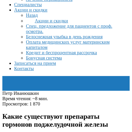
Специалисты
Акции и скидки
Назад
Акции и скидки
Спец. предложение для пациентов с проф.
осмотра.
Белоснежная улыбка в день рождения
Оплата медицинских услуг материнским
капиталом
Кредит и беспроцентная рассрочка
Бонусная система
Записаться на прием
Контакты
Петр Иванюшкин
Время чтения: ~8 мин.
Просмотров: 1 870
Какие существуют препараты
гормонов поджелудочной железы