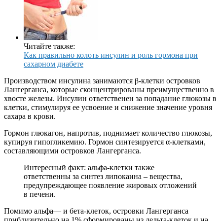
Читайте также:
Как правильно колоть инсулин и роль гормона при
сахарном диабете
Производством инсулина занимаются β-клетки островков
Лангерганса, которые сконцентрированы преимущественно в
хвосте железы. Инсулин ответственен за попадание глюкозы в
клетки, стимулируя ее усвоение и снижение значение уровня
сахара в крови.
Гормон глюкагон, напротив, поднимает количество глюкозы,
купируя гипогликемию. Гормон синтезируется α-клетками,
составляющими островков Лангерганса.
Интересный факт: альфа-клетки также
ответственны за синтез липокаина – вещества,
предупреждающее появление жировых отложений
в печени.
Помимо альфа— и бета-клеток, островки Лангерганса
приблизительно на 1% сформированы из дельта-клеток и на