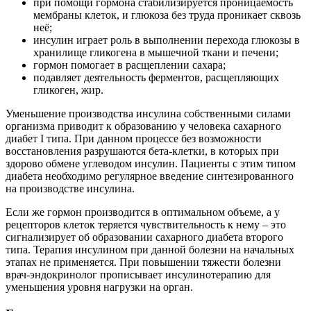
при помощи гормона стабилизируется проницаемость
мембраны клеток, и глюкоза без труда проникает сквозь
неё;
инсулин играет роль в выполнении перехода глюкозы в
хранилище гликогена в мышечной ткани и печени;
гормон помогает в расщеплении сахара;
подавляет деятельность ферментов, расщепляющих
гликоген, жир.
Уменьшение производства инсулина собственными силами
организма приводит к образованию у человека сахарного
диабет I типа. При данном процессе без возможности
восстановления разрушаются бета-клетки, в которых при
здорово обмене углеводом инсулин. Пациенты с этим типом
диабета необходимо регулярное введение синтезированного
на производстве инсулина.
Если же гормон производится в оптимальном объеме, а у
рецепторов клеток теряется чувствительность к нему – это
сигнализирует об образовании сахарного диабета второго
типа. Терапия инсулином при данной болезни на начальных
этапах не применяется. При повышении тяжести болезни
врач-эндокринолог прописывает инсулинотерапию для
уменьшения уровня нагрузки на орган.