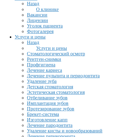
Назад
О клинике
Вакансии
Лицензии
Уголок пациента
Фотогалерея
Услуги и цены
Назад
Услуги и цены
Стоматологический осмотр
Рентген-снимки
Профгигиена
Лечение кариеса
Лечение пульпита и периодонтита
Удаление зуба
Детская стоматология
Эстетическая стоматология
Отбеливание зубов
Имплантация зубов
Протезирование зубов
Брекет-система
Изготовление капп
Лечение пародонтита
Удаление кисты и новообразований
Лечение перикоронита