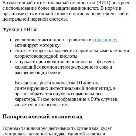
Вазоактивный интестинальный полипептид (ВИП) построен
с использование более двадцати аминокислот. В норме в
организме есть в тонкой кишке и органах периферической и
центральной нервной системы.
Функции ВИПа:
увеличивает активность кровотока в
кишечнике
,
активирует моторику;
снижает скорость выделения париетальными клетками
хлористоводородной кислоты;
запускает производство пепсиногена – фермент,
являющийся компонентом желудочного сока и
расщепляющий белки.
Вследствие роста количества D1-клеток,
синтезирующих интестинальный полипептид, в
органе образуется опухоль гормонального
характера. Такое новообразование в 50% случаев
является онкологическим.
Панкреатический полипептид
Горном стабилизируя деятельность организма, будет
купировать активность поджелудочной железы и