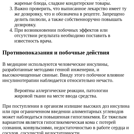
жареные блюда, сладкие кондитерские товары.
Baжнo проверить, что выписанное лекарство имеет ту
же дозировку, что и обозначена в рецепте. Запрещено
делить пилюли, a также собственноручно повышать
дозировку.
При возникновении побочных эффектов или
отсутствии результата необходимо поставить в
известность врача.
Противопоказания и побочные действия
В медицине используются человеческие инсулины,
разработанные методами генной инженерии, и
высокоочищенные свиные. Ввиду этого побочное влияние
инсулинотерапии наблюдается относительно нечасто.
Вероятны аллергические реакции, патологии
жировой ткани на месте ввода средства.
При поступлении в организм излишне высоких доз инсулина
или при ограниченном введении алиментарных углеводов
может наблюдаться повышенная гипогликемия. Ее тяжелым
вариантом является гипогликемическая кома с потерей
сознания, конвульсиями, недостаточностью в работе сердца и
сосудов, сосудистой недостаточности.