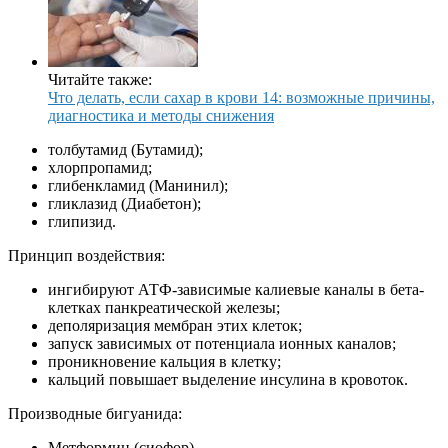
Читайте также:
Что делать, если сахар в крови 14: возможные причины,
диагностика и методы снижения
толбутамид (Бутамид);
хлорпропамид;
глибенкламид (Манинил);
гликлазид (Диабетон);
глипизид.
Принцип воздействия:
ингибируют АТФ-зависимые калиевые каналы в бета-
клетках панкреатической железы;
деполяризация мембран этих клеток;
запуск зависимых от потенциала ионных каналов;
проникновение кальция в клетку;
кальций повышает выделение инсулина в кровоток.
Производные бигуанида:
Метформин (сиофор)