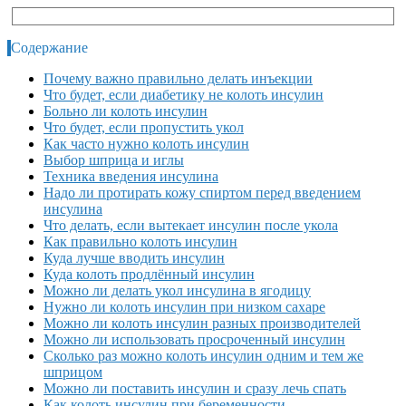
Содержание
Почему важно правильно делать инъекции
Что будет, если диабетику не колоть инсулин
Больно ли колоть инсулин
Что будет, если пропустить укол
Как часто нужно колоть инсулин
Выбор шприца и иглы
Техника введения инсулина
Надо ли протирать кожу спиртом перед введением
инсулина
Что делать, если вытекает инсулин после укола
Как правильно колоть инсулин
Куда лучше вводить инсулин
Куда колоть продлённый инсулин
Можно ли делать укол инсулина в ягодицу
Нужно ли колоть инсулин при низком сахаре
Можно ли колоть инсулин разных производителей
Можно ли использовать просроченный инсулин
Сколько раз можно колоть инсулин одним и тем же
шприцом
Можно ли поставить инсулин и сразу лечь спать
Как колоть инсулин при беременности