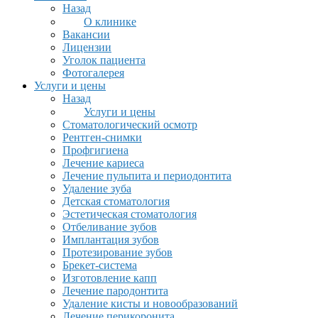
Назад
О клинике
Вакансии
Лицензии
Уголок пациента
Фотогалерея
Услуги и цены
Назад
Услуги и цены
Стоматологический осмотр
Рентген-снимки
Профгигиена
Лечение кариеса
Лечение пульпита и периодонтита
Удаление зуба
Детская стоматология
Эстетическая стоматология
Отбеливание зубов
Имплантация зубов
Протезирование зубов
Брекет-система
Изготовление капп
Лечение пародонтита
Удаление кисты и новообразований
Лечение перикоронита