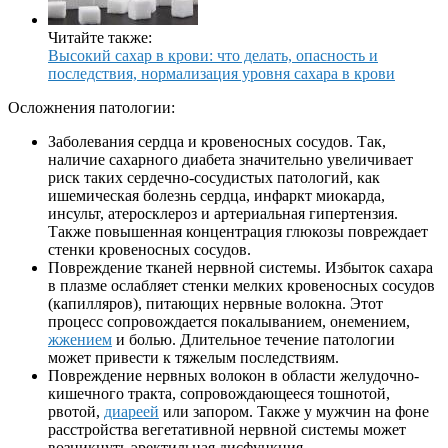
Читайте также:
Высокий сахар в крови: что делать, опасность и
последствия, нормализация уровня сахара в крови
Осложнения патологии:
Заболевания сердца и кровеносных сосудов. Так,
наличие сахарного диабета значительно увеличивает
риск таких сердечно-сосудистых патологий, как
ишемическая болезнь сердца, инфаркт миокарда,
инсульт, атеросклероз и артериальная гипертензия.
Также повышенная концентрация глюкозы повреждает
стенки кровеносных сосудов.
Повреждение тканей нервной системы. Избыток сахара
в плазме ослабляет стенки мелких кровеносных сосудов
(капилляров), питающих нервные волокна. Этот
процесс сопровождается покалыванием, онемением,
жжением
и болью. Длительное течение патологии
может привести к тяжелым последствиям.
Повреждение нервных волокон в области желудочно-
кишечного тракта, сопровождающееся тошнотой,
рвотой,
диареей
или запором. Также у мужчин на фоне
расстройства вегетативной нервной системы может
возникнуть эректильная дисфункция.