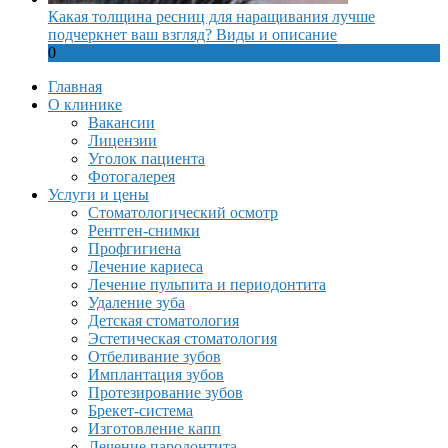
Какая толщина ресниц для наращивания лучше
подчеркнет ваш взгляд? Виды и описание
0
Главная
О клинике
Вакансии
Лицензии
Уголок пациента
Фотогалерея
Услуги и цены
Стоматологический осмотр
Рентген-снимки
Профгигиена
Лечение кариеса
Лечение пульпита и периодонтита
Удаление зуба
Детская стоматология
Эстетическая стоматология
Отбеливание зубов
Имплантация зубов
Протезирование зубов
Брекет-система
Изготовление капп
Лечение пародонтита