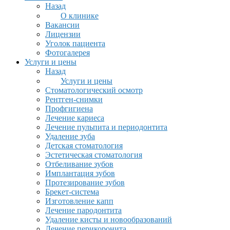
Назад
О клинике
Вакансии
Лицензии
Уголок пациента
Фотогалерея
Услуги и цены
Назад
Услуги и цены
Стоматологический осмотр
Рентген-снимки
Профгигиена
Лечение кариеса
Лечение пульпита и периодонтита
Удаление зуба
Детская стоматология
Эстетическая стоматология
Отбеливание зубов
Имплантация зубов
Протезирование зубов
Брекет-система
Изготовление капп
Лечение пародонтита
Удаление кисты и новообразований
Лечение перикоронита