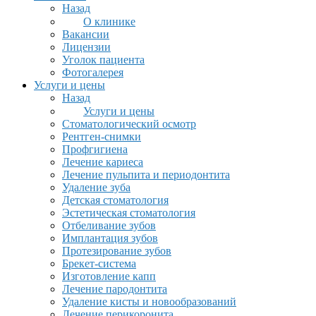
Назад
О клинике
Вакансии
Лицензии
Уголок пациента
Фотогалерея
Услуги и цены
Назад
Услуги и цены
Стоматологический осмотр
Рентген-снимки
Профгигиена
Лечение кариеса
Лечение пульпита и периодонтита
Удаление зуба
Детская стоматология
Эстетическая стоматология
Отбеливание зубов
Имплантация зубов
Протезирование зубов
Брекет-система
Изготовление капп
Лечение пародонтита
Удаление кисты и новообразований
Лечение перикоронита