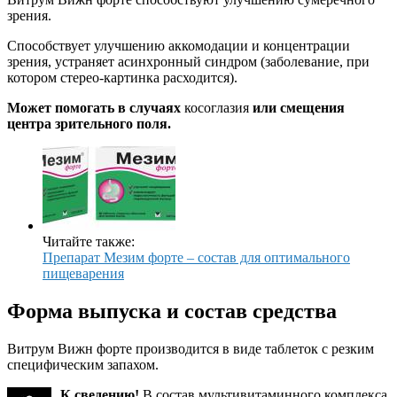
зрения.
Способствует улучшению аккомодации и концентрации
зрения, устраняет асинхронный синдром (заболевание, при
котором стерео-картинка расходится).
Может помогать в случаях
косоглазия
или смещения
центра зрительного поля.
Читайте также:
Препарат Мезим форте – состав для оптимального
пищеварения
Форма выпуска и состав средства
Витрум Вижн форте производится в виде таблеток с резким
специфическим запахом.
К сведению!
В состав мультивитаминного комплекса