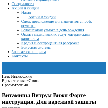
Специалисты
Акции и скидки
Назад
Акции и скидки
Спец. предложение для пациентов с проф.
осмотра.
Белоснежная улыбка в день рождения
Оплата медицинских услуг материнским
капиталом
Кредит и беспроцентная рассрочка
Бонусная система
Записаться на прием
Контакты
Петр Иванюшкин
Время чтения: ~7 мин.
Просмотров: 40
Витамины Витрум Вижн Форте —
инструкция. Для надежной защиты