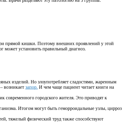
ты. Врачи разделяют эту патологию на 3 группы:
утри прямой кишки. Поэтому внешних проявлений у этой
лог может установить правильный диагноз.
пяных изделий. Но злоупотребляет сладостями, жаренным
 – возникает
запор.
И чем чаще пациент читает книги на
ик современного городского жителя. Это приводят к
рганизма. Итогом могут быть геморроидальные узлы, цирроз
стей, тяжелый физический труд также способствуют