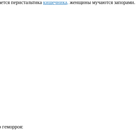
ается перистальтика
кишечника,
женщины мучаются запорами.
о геморроя: