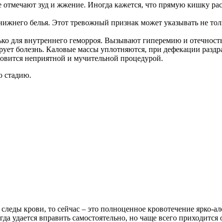
 отмечают зуд и жжение. Иногда кажется, что прямую кишку ра
нижнего белья. Этот тревожный признак может указывать не тол
ко для внутреннего геморроя. Вызывают гиперемию и отечность
ирует болезнь. Каловые массы уплотняются, при дефекации раз
новится неприятной и мучительной процедурой.
ю стадию.
 следы крови, то сейчас – это полноценное кровотечение ярко-ал
гда удается вправить самостоятельно, но чаще всего приходится 