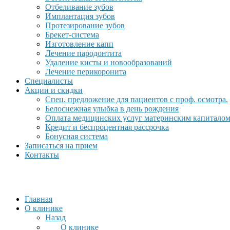
Отбеливание зубов
Имплантация зубов
Протезирование зубов
Брекет-система
Изготовление капп
Лечение пародонтита
Удаление кисты и новообразований
Лечение перикоронита
Специалисты
Акции и скидки
Спец. предложение для пациентов с проф. осмотра.
Белоснежная улыбка в день рождения
Оплата медицинских услуг материнским капитало
Кредит и беспроцентная рассрочка
Бонусная система
Записаться на прием
Контакты
Главная
О клинике
Назад
О клинике