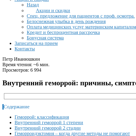
Назад
Акции и скидки
Спец. предложение для пациентов с проф. осмотра.
Белоснежная улыбка в день рождения
Оплата медицинских услуг материнским капитало
Кредит и беспроцентная рассрочка
Бонусная система
Записаться на прием
Контакты
Петр Иванюшкин
Время чтения: ~6 мин.
Просмотров: 6 994
Внутренний геморрой: причины, симпт
Содержание
Геморрой: классификация
Внутренний геморрой 1 степени
Внутренний геморрой 2 стадии
Геморроидэктомия – когда другие методы не помогают