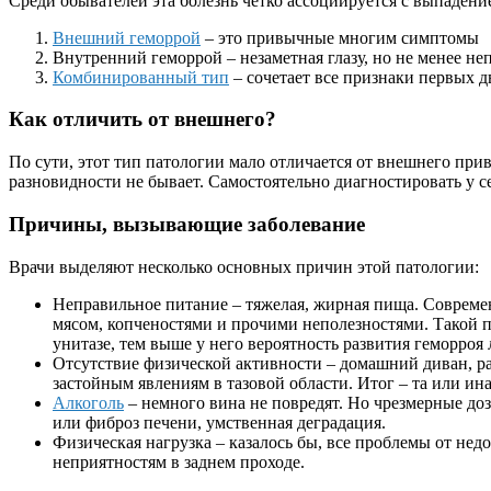
Среди обывателей эта болезнь четко ассоциируется с выпадени
Внешний геморрой
– это привычные многим симптомы
Внутренний геморрой – незаметная глазу, но не менее не
Комбинированный тип
– сочетает все признаки первых д
Как отличить от внешнего?
По сути, этот тип патологии мало отличается от внешнего пр
разновидности не бывает. Самостоятельно диагностировать у с
Причины, вызывающие заболевание
Врачи выделяют несколько основных причин этой патологии:
Неправильное питание – тяжелая, жирная пища. Совреме
мясом, копченостями и прочими неполезностями. Такой 
унитазе, тем выше у него вероятность развития геморроя
Отсутствие физической активности – домашний диван, ра
застойным явлениям в тазовой области. Итог – та или ин
Алкоголь
– немного вина не повредят. Но чрезмерные до
или фиброз печени, умственная деградация.
Физическая нагрузка – казалось бы, все проблемы от нед
неприятностям в заднем проходе.