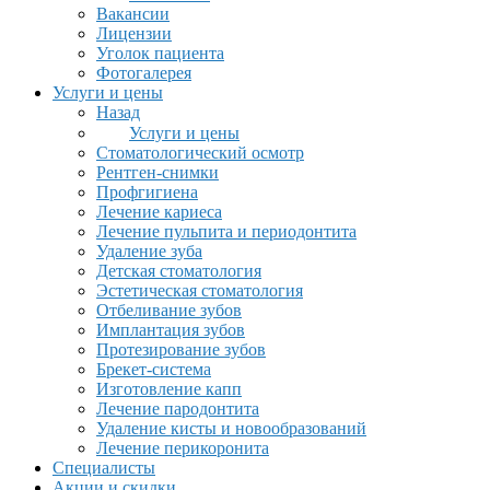
Вакансии
Лицензии
Уголок пациента
Фотогалерея
Услуги и цены
Назад
Услуги и цены
Стоматологический осмотр
Рентген-снимки
Профгигиена
Лечение кариеса
Лечение пульпита и периодонтита
Удаление зуба
Детская стоматология
Эстетическая стоматология
Отбеливание зубов
Имплантация зубов
Протезирование зубов
Брекет-система
Изготовление капп
Лечение пародонтита
Удаление кисты и новообразований
Лечение перикоронита
Специалисты
Акции и скидки