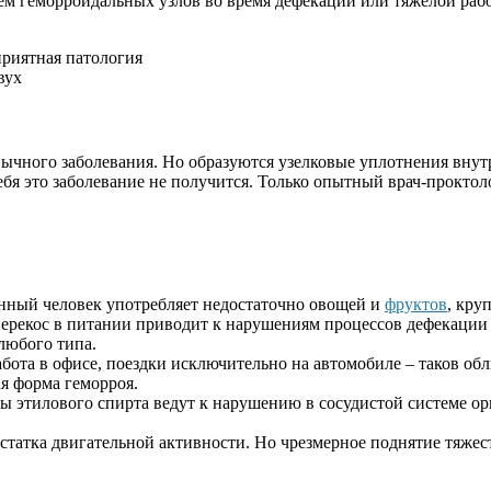
ем геморроидальных узлов во время дефекации или тяжелой рабо
приятная патология
вух
ивычного заболевания. Но образуются узелковые уплотнения вн
ебя это заболевание не получится. Только опытный врач-прокто
нный человек употребляет недостаточно овощей и
фруктов
, кру
перекос в питании приводит к нарушениям процессов дефекации
 любого типа.
бота в офисе, поездки исключительно на автомобиле – таков обл
ая форма геморроя.
зы этилового спирта ведут к нарушению в сосудистой системе о
остатка двигательной активности. Но чрезмерное поднятие тяже