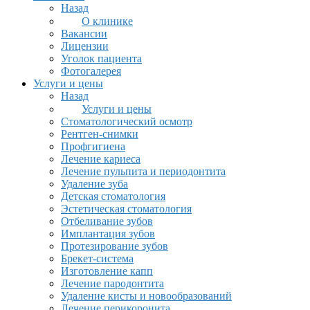
Назад
О клинике
Вакансии
Лицензии
Уголок пациента
Фотогалерея
Услуги и цены
Назад
Услуги и цены
Стоматологический осмотр
Рентген-снимки
Профгигиена
Лечение кариеса
Лечение пульпита и периодонтита
Удаление зуба
Детская стоматология
Эстетическая стоматология
Отбеливание зубов
Имплантация зубов
Протезирование зубов
Брекет-система
Изготовление капп
Лечение пародонтита
Удаление кисты и новообразований
Лечение перикоронита