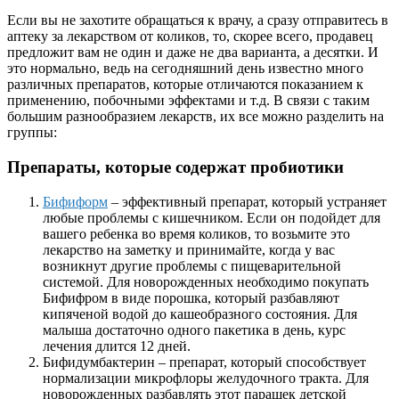
Если вы не захотите обращаться к врачу, а сразу отправитесь в
аптеку за лекарством от коликов, то, скорее всего, продавец
предложит вам не один и даже не два варианта, а десятки. И
это нормально, ведь на сегодняшний день известно много
различных препаратов, которые отличаются показанием к
применению, побочными эффектами и т.д. В связи с таким
большим разнообразием лекарств, их все можно разделить на
группы:
Препараты, которые содержат пробиотики
Бифиформ
– эффективный препарат, который устраняет
любые проблемы с кишечником. Если он подойдет для
вашего ребенка во время коликов, то возьмите это
лекарство на заметку и принимайте, когда у вас
возникнут другие проблемы с пищеварительной
системой. Для новорожденных необходимо покупать
Бифифром в виде порошка, который разбавляют
кипяченой водой до кашеобразного состояния. Для
малыша достаточно одного пакетика в день, курс
лечения длится 12 дней.
Бифидумбактерин – препарат, который способствует
нормализации микрофлоры желудочного тракта. Для
новорожденных разбавлять этот парашек детской