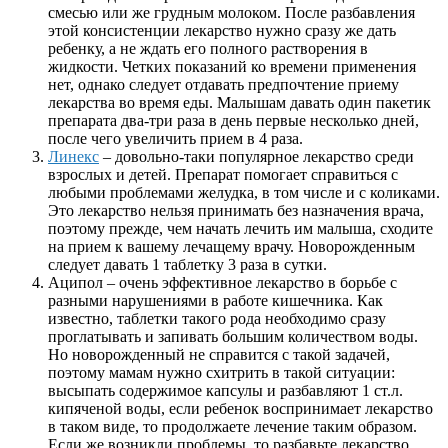
смесью или же грудным молоком. После разбавления
этой консистенции лекарство нужно сразу же дать
ребенку, а не ждать его полного растворения в
жидкости. Четких показаний ко времени применения
нет, однако следует отдавать предпочтение приему
лекарства во время еды. Малышам давать один пакетик
препарата два-три раза в день первые несколько дней,
после чего увеличить прием в 4 раза.
Линекс
– довольно-таки популярное лекарство среди
взрослых и детей. Препарат помогает справиться с
любыми проблемами желудка, в том числе и с коликами.
Это лекарство нельзя принимать без назначения врача,
поэтому прежде, чем начать лечить им малыша, сходите
на прием к вашему лечащему врачу. Новорожденным
следует давать 1 таблетку 3 раза в сутки.
Аципол – очень эффективное лекарство в борьбе с
разными нарушениями в работе кишечника. Как
известно, таблетки такого рода необходимо сразу
проглатывать и запивать большим количеством воды.
Но новорожденный не справится с такой задачей,
поэтому мамам нужно схитрить в такой ситуации:
высыпать содержимое капсулы и разбавляют 1 ст.л.
кипяченой воды, если ребенок воспринимает лекарство
в таком виде, то продолжаете лечение таким образом.
Если же возникли проблемы, то разбавьте лекарство