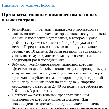
Ппрепарат от коликов: Боботик
Препараты, главным компонентом которых
являются травы
БейбиКалм — препарат израильского производства,
главными компонентами которого являются укроп, мята
и анис. В комплекте идет флакон, в котором нужно
разбавить эту смесь кипяченой водой до указанной
метки. Перед каждым приемом пищи нужно капать
ребенку по 10 капель. За один раз вряд ли вся порция
уйдет, поэтому сохраните оставшуюся смесь на
следующий раз в холодильнике.
Бебинос – комбинированное лекарство, которые
эффективно для борьбы с коликами у новорожденных, к
тому же очень быстро действует, так что совсем скоро
крик малыша уйдет, взамен которого придет здоровый
сон и пару лишних часов на свои дела. Лекарство
необходимо растворить 20-40 мл воды, употреблять по
3-6 капель 3 раза в день.
Плантекс — растительный препарат, главным
компонентом которого является фенхель. Для
новорожденных достаточно одного пакетика в день.
Будьте готовы к тому, что ребенку может не понравиться