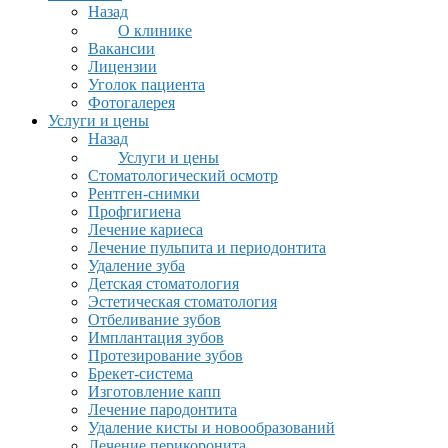
Назад
О клинике
Вакансии
Лицензии
Уголок пациента
Фотогалерея
Услуги и цены
Назад
Услуги и цены
Стоматологический осмотр
Рентген-снимки
Профгигиена
Лечение кариеса
Лечение пульпита и периодонтита
Удаление зуба
Детская стоматология
Эстетическая стоматология
Отбеливание зубов
Имплантация зубов
Протезирование зубов
Брекет-система
Изготовление капп
Лечение пародонтита
Удаление кисты и новообразований
Лечение перикоронита