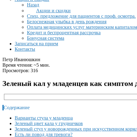
Назад
Акции и скидки
Спец. предложение для пациентов с проф. осмотра.
Белоснежная улыбка в день рождения
Оплата медицинских услуг материнским капитало
Кредит и беспроцентная рассрочка
Бонусная система
Записаться на прием
Контакты
Петр Иванюшкин
Время чтения: ~5 мин.
Просмотров: 316
Зеленый кал у младенцев как симптом 
Содержание
Варианты стула у младенца
Зеленый цвет кала у грудничков
Зеленый стул у новорожденных при искусственном корм
Есть ли повод для тревоги?