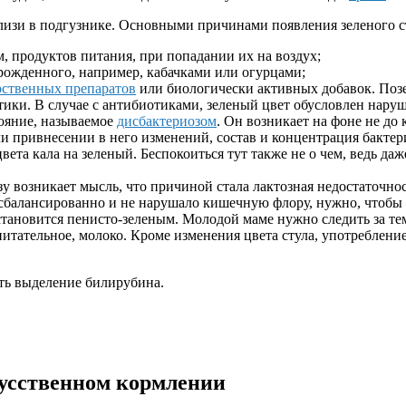
слизи в подгузнике. Основными причинами появления зеленого с
 продуктов питания, при попадании их на воздух;
рожденного, например, кабачками или огурцами;
рственных препаратов
или биологически активных добавок. Позе
ики. В случае с антибиотиками, зеленый цвет обусловлен нар
ояние, называемое
дисбактериозом
. Он возникает на фоне не д
и привнесении в него изменений, состав и концентрация бакте
ета кала на зеленый. Беспокоиться тут также не о чем, ведь да
зу возникает мысль, что причиной стала лактозная недостаточно
сбалансированно и не нарушало кишечную флору, нужно, чтобы е
становится пенисто-зеленым. Молодой маме нужно следить за те
и питательное, молоко. Кроме изменения цвета стула, употреблен
ть выделение билирубина.
кусственном кормлении