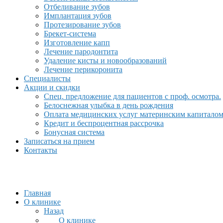
Отбеливание зубов
Имплантация зубов
Протезирование зубов
Брекет-система
Изготовление капп
Лечение пародонтита
Удаление кисты и новообразований
Лечение перикоронита
Специалисты
Акции и скидки
Спец. предложение для пациентов с проф. осмотра.
Белоснежная улыбка в день рождения
Оплата медицинских услуг материнским капитало
Кредит и беспроцентная рассрочка
Бонусная система
Записаться на прием
Контакты
Главная
О клинике
Назад
О клинике