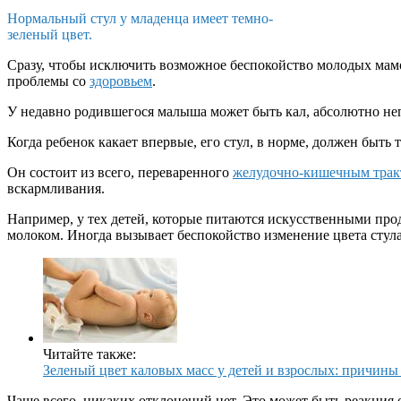
Нормальный стул у младенца имеет темно-
зеленый цвет.
Сразу, чтобы исключить возможное беспокойство молодых мамоче
проблемы со
здоровьем
.
У недавно родившегося малыша может быть кал, абсолютно неп
Когда ребенок какает впервые, его стул, в норме, должен быть
Он состоит из всего, переваренного
желудочно-кишечным трак
вскармливания.
Например, у тех детей, которые питаются искусственными про
молоком. Иногда вызывает беспокойство изменение цвета стула
Читайте также:
Зеленый цвет каловых масс у детей и взрослых: причины
Чаще всего, никаких отклонений нет. Это может быть реакция