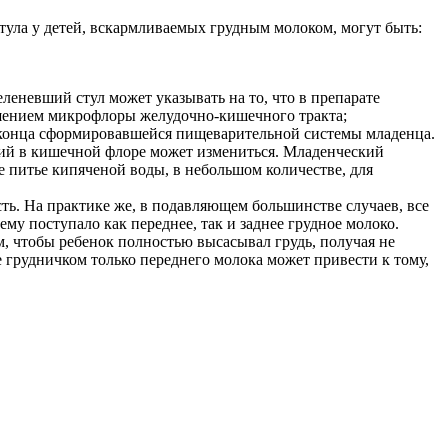
тула у детей, вскармливаемых грудным молоком, могут быть:
леневший стул может указывать на то, что в препарате
ушением микрофлоры желудочно-кишечного тракта;
о конца сформировавшейся пищеварительной системы младенца.
рий в кишечной флоре может измениться. Младенческий
же питье кипяченой воды, в небольшом количестве, для
сть. На практике же, в подавляющем большинстве случаев, все
му поступало как переднее, так и заднее грудное молоко.
м, чтобы ребенок полностью высасывал грудь, получая не
ие грудничком только переднего молока может привести к тому,