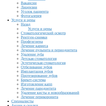
Вакансии
Лицензии
Уголок пациента
Фотогалерея
Услуги и цены
Назад
Услуги и цены
Стоматологический осмотр
Рентген-снимки
Профгигиена
Лечение кариеса
Лечение пульпита и периодонтита
Удаление зуба
Детская стоматология
Эстетическая стоматология
Отбеливание зубов
Имплантация зубов
Протезирование зубов
Брекет-система
Изготовление капп
Лечение пародонтита
Удаление кисты и новообразований
Лечение перикоронита
Специалисты
Акции и скидки