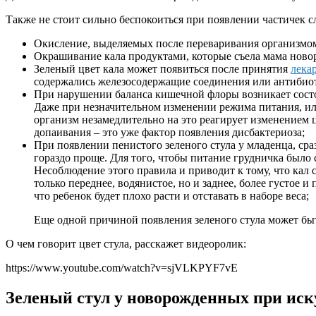
Также не стоит сильно беспокоиться при появлении частичек 
Окисление, выделяемых после переваривания организмом,
Окрашивание кала продуктами, которые съела мама ново
Зеленый цвет кала может появиться после принятия
лека
содержались железосодержащие соединения или антибиот
При нарушении баланса кишечной флоры возникает сост
Даже при незначительном изменении режима питания, ил
организм незамедлительно на это реагирует изменением цв
допаивания – это уже фактор появления дисбактериоза;
При появлении пенистого зеленого стула у младенца, сра
гораздо проще. Для того, чтобы питание грудничка было 
Несоблюдение этого правила и приводит к тому, что кал 
только переднее, водянистое, но и заднее, более густое 
что ребенок будет плохо расти и отставать в наборе веса;
Еще одной причиной появления зеленого стула может бы
О чем говорит цвет стула, расскажет видеоролик:
https://www.youtube.com/watch?v=sjVLKPYF7vE
Зеленый стул у новорожденных при ис