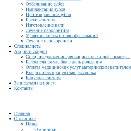
Отбеливание зубов
Имплантация зубов
Протезирование зубов
Брекет-система
Изготовление капп
Лечение пародонтита
Удаление кисты и новообразований
Лечение перикоронита
Специалисты
Акции и скидки
Спец. предложение для пациентов с проф. осмотра.
Белоснежная улыбка в день рождения
Оплата медицинских услуг материнским капитало
Кредит и беспроцентная рассрочка
Бонусная система
Записаться на прием
Контакты
Главная
О клинике
Назад
О клинике