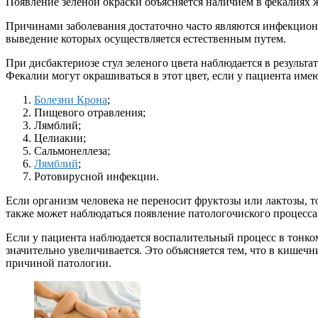
Появление зеленой окраски объясняется наличием в фекалиях ж
Причинами заболевания достаточно часто являются инфекционн
выведение которых осуществляется естественным путем.
При дисбактериозе стул зеленого цвета наблюдается в результ
Фекалии могут окрашиваться в этот цвет, если у пациента име
Болезни Крона
;
Пищевого отравления;
Лямблий;
Целиакии;
Сальмонеллеза;
Лямблий
;
Ротовирусной инфекции.
Если организм человека не переносит фруктозы или лактозы, 
также может наблюдаться появление патологочиского процесса
Если у пациента наблюдается воспалительный процесс в тонко
значительно увеличивается. Это объясняется тем, что в кишеч
причиной патологии.