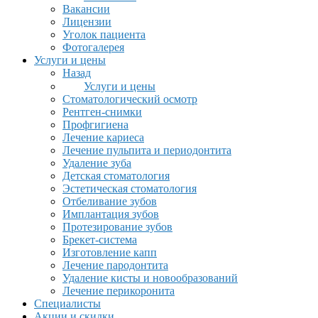
Вакансии
Лицензии
Уголок пациента
Фотогалерея
Услуги и цены
Назад
Услуги и цены
Стоматологический осмотр
Рентген-снимки
Профгигиена
Лечение кариеса
Лечение пульпита и периодонтита
Удаление зуба
Детская стоматология
Эстетическая стоматология
Отбеливание зубов
Имплантация зубов
Протезирование зубов
Брекет-система
Изготовление капп
Лечение пародонтита
Удаление кисты и новообразований
Лечение перикоронита
Специалисты
Акции и скидки