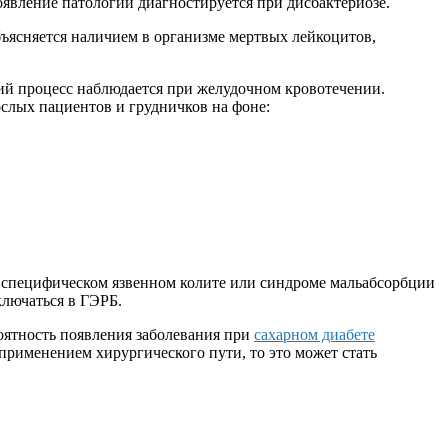
оявление патологии диагностируется при дисбактериозе.
ъясняется наличием в организме мертвых лейкоцитов,
ский процесс наблюдается при желудочном кровотечении.
ослых пациентов и грудничков на фоне:
и специфическом язвенном колите или синдроме мальабсорбции
ключаться в ГЭРБ.
роятность появления заболевания при
сахарном диабете
 применением хирургического пути, то это может стать