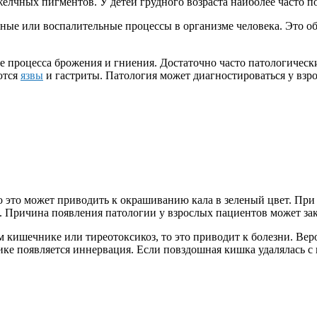
елчных пигментов. У детей грудного возраста наиболее часто п
ые или воспалительные процессы в организме человека. Это об
ате процесса брожения и гниения. Достаточно часто патологиче
ются
язвы
и гастриты. Патология может диагностироваться у взр
то это может приводить к окрашиванию кала в зеленый цвет. Пр
. Причина появления патологии у взрослых пациентов может за
м кишечнике или тиреотоксикоз, то это приводит к болезни. Ве
нике появляется иннервация. Если повздошная кишка удалялась с