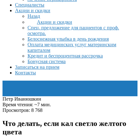
Специалисты
Акции и скидки
Назад
Акции и скидки
Спец. предложение для пациентов с проф.
осмотра.
Белоснежная улыбка в день рождения
Оплата медицинских услуг материнским
капиталом
Кредит и беспроцентная рассрочка
Бонусная система
Записаться на прием
Контакты
Петр Иванюшкин
Время чтения: ~7 мин.
Просмотров: 8 768
Что делать, если кал светло желтого
цвета