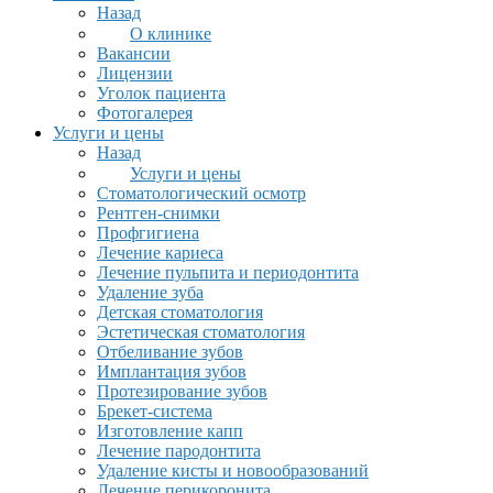
Назад
О клинике
Вакансии
Лицензии
Уголок пациента
Фотогалерея
Услуги и цены
Назад
Услуги и цены
Стоматологический осмотр
Рентген-снимки
Профгигиена
Лечение кариеса
Лечение пульпита и периодонтита
Удаление зуба
Детская стоматология
Эстетическая стоматология
Отбеливание зубов
Имплантация зубов
Протезирование зубов
Брекет-система
Изготовление капп
Лечение пародонтита
Удаление кисты и новообразований
Лечение перикоронита