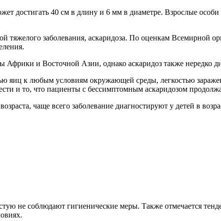
жет достигать 40 см в длину и 6 мм в диаметре. Взрослые особи
ой тяжелого заболевания, аскаридоза. По оценкам Всемирной ор
еления.
Африки и Восточной Азии, однако аскаридоз также нередко диа
тью яиц к любым условиям окружающей среды, легкостью зараж
ести и то, что пациенты с бессимптомным аскаридозом продолжа
озраста, чаще всего заболевание диагностируют у детей в возрас
частую не соблюдают гигиенические меры. Также отмечается тенд
ловиях.