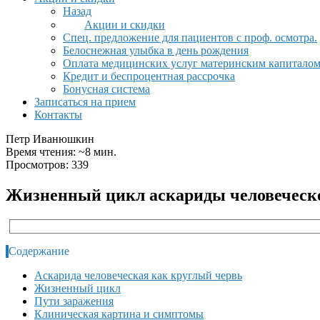
Назад
Акции и скидки
Спец. предложение для пациентов с проф. осмотра.
Белоснежная улыбка в день рождения
Оплата медицинских услуг материнским капитало
Кредит и беспроцентная рассрочка
Бонусная система
Записаться на прием
Контакты
Петр Иванюшкин
Время чтения: ~8 мин.
Просмотров: 339
Жизненный цикл аскариды человеческо
Содержание
Аскарида человеческая как круглый червь
Жизненный цикл
Пути заражения
Клиническая картина и симптомы