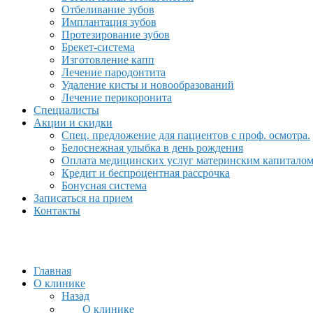
Отбеливание зубов
Имплантация зубов
Протезирование зубов
Брекет-система
Изготовление капп
Лечение пародонтита
Удаление кисты и новообразований
Лечение перикоронита
Специалисты
Акции и скидки
Спец. предложение для пациентов с проф. осмотра.
Белоснежная улыбка в день рождения
Оплата медицинских услуг материнским капитало
Кредит и беспроцентная рассрочка
Бонусная система
Записаться на прием
Контакты
Главная
О клинике
Назад
О клинике