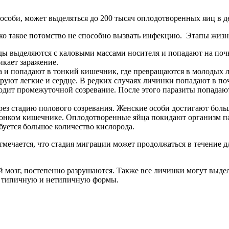
особи, может выделяться до 200 тысяч оплодотворенных яиц в д
ако такое потомство не способно вызвать инфекцию. Этапы жизн
ды выделяются с каловыми массами носителя и попадают на поч
икает заражение.
а и попадают в тонкий кишечник, где превращаются в молодых
уют легкие и сердце. В редких случаях личинки попадают в поч
ходит промежуточной созревание. После этого паразиты попадаю
ерез стадию полового созревания. Женские особи достигают бол
тонком кишечнике. Оплодотворенные яйца покидают организм па
буется большое количество кислорода.
тмечается, что стадия миграции может продолжаться в течение д
й мозг, постепенно разрушаются. Также все личинки могут выде
ет типичную и нетипичную формы.