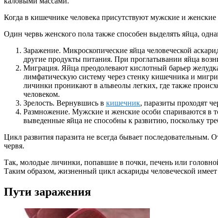
каловыми массами.
Когда в кишечнике человека присутствуют мужские и женские 
Один червь женского пола также способен выделять яйца, одн
Заражение. Микроскопические яйца человеческой аскари
другие продукты питания. При проглатывании яйца возн
Миграция. Яйца преодолевают кислотный барьер желудк
лимфатическую систему через стенку кишечника и мигрир
личинки проникают в альвеолы легких, где также проис
человеком.
Зрелость. Вернувшись в
кишечник
, паразиты проходят ч
Размножение. Мужские и женские особи спариваются в 
выведенные яйца не способны к развитию, поскольку тре
Цикл развития паразита не всегда бывает последовательным. О
червя.
Так, молодые личинки, попавшие в почки, печень или головно
Таким образом, жизненный цикл аскариды человеческой име
Пути заражения