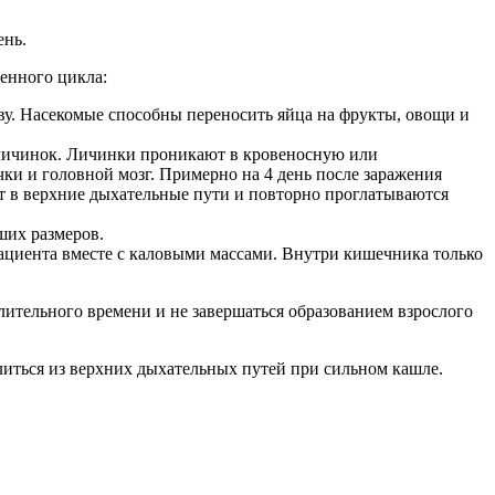
ень.
енного цикла:
ву. Насекомые способны переносить яйца на фрукты, овощи и
 личинок. Личинки проникают в кровеносную или
ки и головной мозг. Примерно на 4 день после заражения
т в верхние дыхательные пути и повторно проглатываются
ьших размеров.
циента вместе с каловыми массами. Внутри кишечника только
лительного времени и не завершаться образованием взрослого
литься из верхних дыхательных путей при сильном кашле.