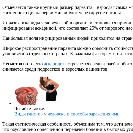
Отмечается также крупный размер паразита – взрослая самка мо
жизненного цикла черви мигрируют через другие органы.
Инвазия аскариды человеческой в организм становится причин
инфицированы аскаридой, что составляет 25% от мирового нас
Наибольшая доля инфицированных людей приходится на страны 
Широкое распространение паразита можно объяснить стойкос
условиями в отдельных странах. К важным факторам стоит отн
Несмотря на то, что
аскаридоз
встречается среди людей любого в
снижается среди подростков и взрослых пациентов.
Читайте также:
Виды глистов у человека и способы заражения ими
Такая статистическая особенность объяснима тем, что дети за
что обусловлено облегченной передачей болезни в бытовых ус