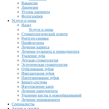
Вакансии
Лицензии
Уголок пациента
Фотогалерея
Услуги и цены
Назад
Услуги и цены
Стоматологический осмотр
Рентген-снимки
Профгигиена
Лечение кариеса
Лечение пульпита и периодонтита
Удаление зуба
Детская стоматология
Эстетическая стоматология
Отбеливание зубов
Имплантация зубов
Протезирование зубов
Брекет-система
Изготовление капп
Лечение пародонтита
Удаление кисты и новообразований
Лечение перикоронита
Специалисты
Акции и скидки