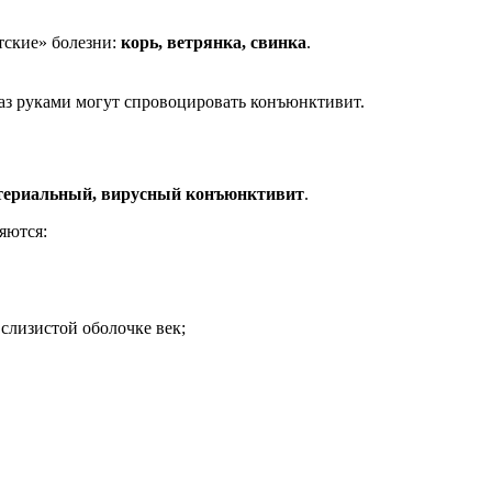
тские» болезни:
корь, ветрянка, свинка
.
аз руками могут спровоцировать конъюнктивит.
ктериальный, вирусный конъюнктивит
.
яются:
слизистой оболочке век;