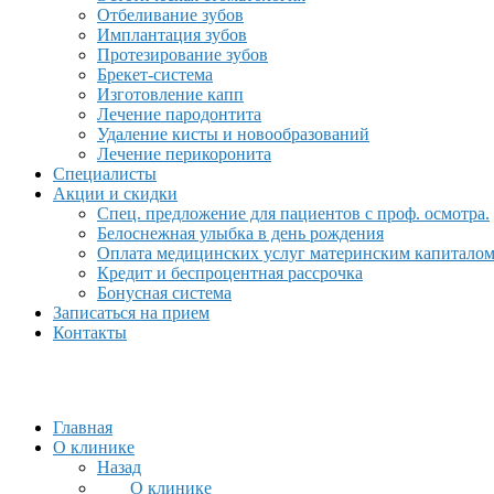
Отбеливание зубов
Имплантация зубов
Протезирование зубов
Брекет-система
Изготовление капп
Лечение пародонтита
Удаление кисты и новообразований
Лечение перикоронита
Специалисты
Акции и скидки
Спец. предложение для пациентов с проф. осмотра.
Белоснежная улыбка в день рождения
Оплата медицинских услуг материнским капитало
Кредит и беспроцентная рассрочка
Бонусная система
Записаться на прием
Контакты
Главная
О клинике
Назад
О клинике