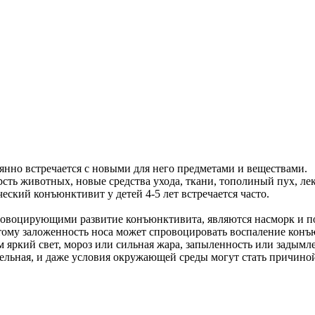
янно встречается с новыми для него предметами и веществами.
рсть животных, новые средства ухода, ткани, тополиный пух, ле
еский конъюнктивит у детей 4-5 лет встречается часто.
провоцирующими развитие конъюнктивита, являются насморк и п
этому заложенность носа может спровоцировать воспаление кон
м яркий свет, мороз или сильная жара, запыленность или задымл
тельная, и даже условия окружающей среды могут стать причино