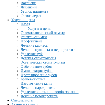
Вакансии
Лицензии
Уголок пациента
Фотогалерея
Услуги и цены
Назад
Услуги и цены
Стоматологический осмотр
Рентген-снимки
Профгигиена
Лечение кариеса
Лечение пульпита и периодонтита
Удаление зуба
Детская стоматология
Эстетическая стоматология
Отбеливание зубов
Имплантация зубов
Протезирование зубов
Брекет-система
Изготовление капп
Лечение пародонтита
Удаление кисты и новообразований
Лечение перикоронита
Специалисты
Акции и скидки