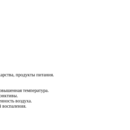
карства, продукты питания.
овышенная температура.
ъюнктивы.
енность воздуха.
й воспаления.