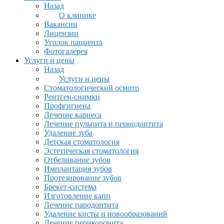
Назад
О клинике
Вакансии
Лицензии
Уголок пациента
Фотогалерея
Услуги и цены
Назад
Услуги и цены
Стоматологический осмотр
Рентген-снимки
Профгигиена
Лечение кариеса
Лечение пульпита и периодонтита
Удаление зуба
Детская стоматология
Эстетическая стоматология
Отбеливание зубов
Имплантация зубов
Протезирование зубов
Брекет-система
Изготовление капп
Лечение пародонтита
Удаление кисты и новообразований
Лечение перикоронита