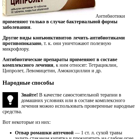
Антибиотики
применяют только в случае бактериальной формы
заболевания
.
Другие виды конъюнктивитов лечить антибиотиками
противопоказано
, т. к. они уничтожают полезную
микрофлору.
Антибиотические препараты применяют в составе
комплексного лечения
, к ним относят: Тетрациклин,
Ципролет, Левомицетин, Амокисциллин и др.
Народные способы
Знайте!
В качестве самостоятельной терапии в
домашних условиях или в составе комплексного
лечения можно использовать проверенные народные
средства.
Вот некоторые из них:
Отвар ромашки аптечной
— 1 ст. л. сухой травы
залить стаканом кипятка и прокипятить на слабом огне