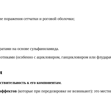
е поражения сетчатки и роговой оболочки;
ратами на основе сульфаниламида.
отиками (особенно с ацикловиром, ганцикловиром или флудараб
я
ствительность к его компонентам
.
 эффектов
(которые при передозировке не возникают): это местны