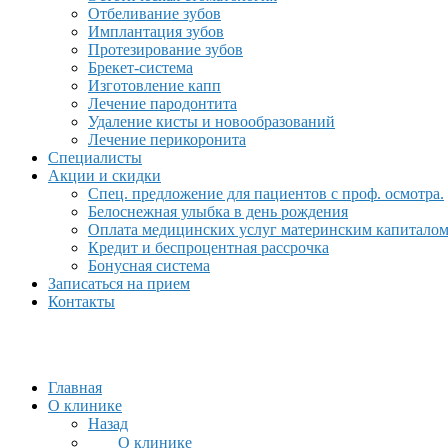
Отбеливание зубов
Имплантация зубов
Протезирование зубов
Брекет-система
Изготовление капп
Лечение пародонтита
Удаление кисты и новообразований
Лечение перикоронита
Специалисты
Акции и скидки
Спец. предложение для пациентов с проф. осмотра.
Белоснежная улыбка в день рождения
Оплата медицинских услуг материнским капитало
Кредит и беспроцентная рассрочка
Бонусная система
Записаться на прием
Контакты
Главная
О клинике
Назад
О клинике