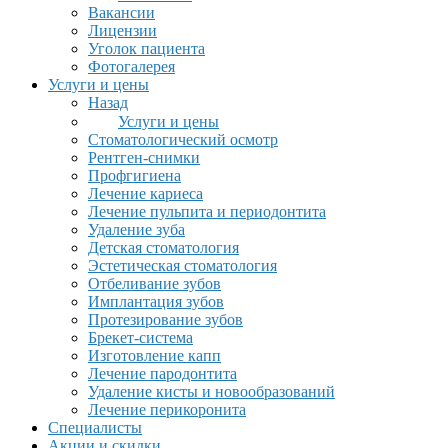
Вакансии
Лицензии
Уголок пациента
Фотогалерея
Услуги и цены
Назад
Услуги и цены
Стоматологический осмотр
Рентген-снимки
Профгигиена
Лечение кариеса
Лечение пульпита и периодонтита
Удаление зуба
Детская стоматология
Эстетическая стоматология
Отбеливание зубов
Имплантация зубов
Протезирование зубов
Брекет-система
Изготовление капп
Лечение пародонтита
Удаление кисты и новообразований
Лечение перикоронита
Специалисты
Акции и скидки