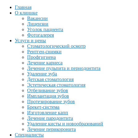
Главная
О клинике
Вакансии
Лицензии
Уголок пациента
Фотогалерея
Услуги и цены
Стоматологический осмотр
Рентген-снимки
Профгигиена
Лечение кариеса
Лечение пульпита и периодонтита
Удаление зуба
Детская стоматология
Эстетическая стоматология
Отбеливание зубов
Имплантация зубов
Протезирование зубов
Брекет-система
Изготовление капп
Лечение пародонтита
Удаление кисты и новообразований
Лечение перикоронита
Специалисты