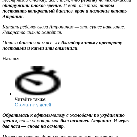
обнаружили плохое зрение
. И вот, для того,
чтобы
поставить конкретный диагноз, врач и назначил капать
Атропин
.
Капать ребёнку глаза Атропином — это сущее наказание.
Лекарство сильно жжётся.
Однако
диагноз
нам всё же
благодаря этому препарату
поставили и капли эти отменили
.
Наталья
Читайте также:
Стоматит у детей
Обратилась к офтальмологу с жалобами по ухудшению
зрения
, после осмотра мне
был назначен Атропин
. И
через
два часа — снова на осмотр
.
После применения данного препарата есть некоторые