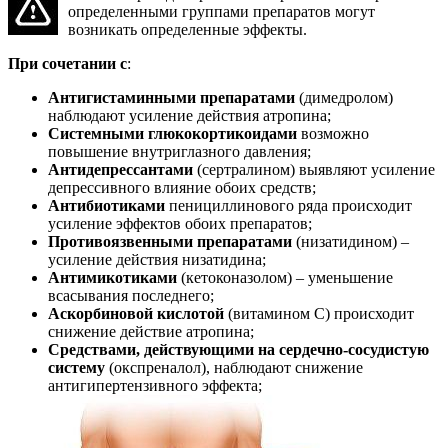
определенными группами препаратов могут
возникать определенные эффекты.
При сочетании с
:
Антигистаминными препаратами
(димедролом)
наблюдают усиление действия атропина;
Системными глюкокортикоидами
возможно
повышение внутриглазного давления;
Антидепрессантами
(сертралином) выявляют усиление
депрессивного влияние обоих средств;
Антибиотиками
пенициллинового ряда происходит
усиление эффектов обоих препаратов;
Противоязвенными препаратами
(низатидином) –
усиление действия низатидина;
Антимикотиками
(кетоконазолом) – уменьшение
всасывания последнего;
Аскорбиновой кислотой
(витамином С) происходит
снижение действие атропина;
Средствами, действующими на сердечно-сосудистую
систему
(окспреналол), наблюдают снижение
антигипертензивного эффекта;