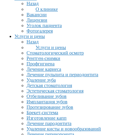
Назад
О клинике
Вакансии
Лицензии
Уголок пациента
Фотогалерея
Услуги и цены
Назад
Услуги и цены
Стоматологический осмотр
Рентген-снимки
Профгигиена
Лечение кариеса
Лечение пульпита и периодонтита
Удаление зуба
Детская стоматология
Эстетическая стоматология
Отбеливание зубов
Имплантация зубов
Протезирование зубов
Брекет-система
Изготовление капп
Лечение пародонтита
Удаление кисты и новообразований
Лечение перикоронита