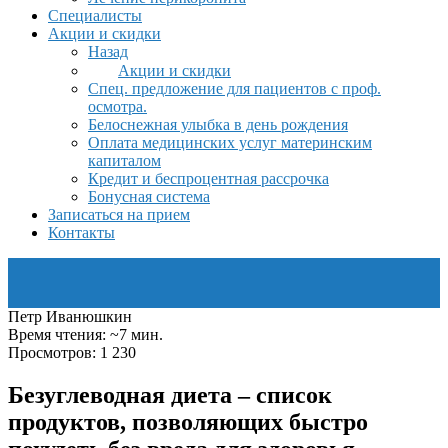
Специалисты
Акции и скидки
Назад
Акции и скидки
Спец. предложение для пациентов с проф.
осмотра.
Белоснежная улыбка в день рождения
Оплата медицинских услуг материнским
капиталом
Кредит и беспроцентная рассрочка
Бонусная система
Записаться на прием
Контакты
Петр Иванюшкин
Время чтения: ~7 мин.
Просмотров: 1 230
Безуглеводная диета – список
продуктов, позволяющих быстро