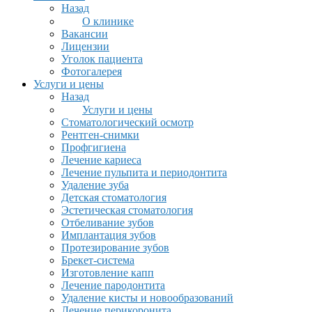
Назад
О клинике
Вакансии
Лицензии
Уголок пациента
Фотогалерея
Услуги и цены
Назад
Услуги и цены
Стоматологический осмотр
Рентген-снимки
Профгигиена
Лечение кариеса
Лечение пульпита и периодонтита
Удаление зуба
Детская стоматология
Эстетическая стоматология
Отбеливание зубов
Имплантация зубов
Протезирование зубов
Брекет-система
Изготовление капп
Лечение пародонтита
Удаление кисты и новообразований
Лечение перикоронита