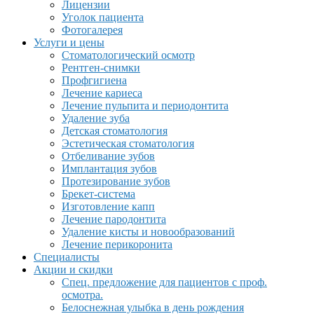
Лицензии
Уголок пациента
Фотогалерея
Услуги и цены
Стоматологический осмотр
Рентген-снимки
Профгигиена
Лечение кариеса
Лечение пульпита и периодонтита
Удаление зуба
Детская стоматология
Эстетическая стоматология
Отбеливание зубов
Имплантация зубов
Протезирование зубов
Брекет-система
Изготовление капп
Лечение пародонтита
Удаление кисты и новообразований
Лечение перикоронита
Специалисты
Акции и скидки
Спец. предложение для пациентов с проф.
осмотра.
Белоснежная улыбка в день рождения