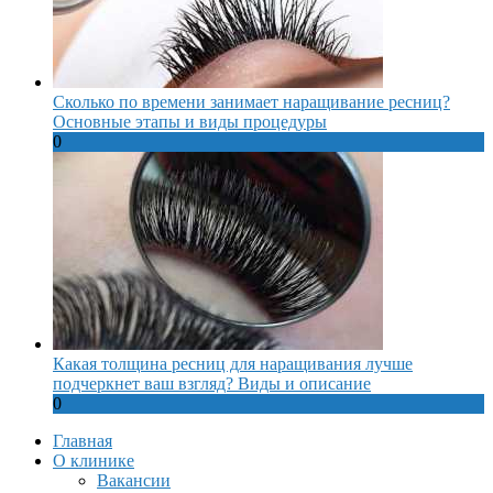
Сколько по времени занимает наращивание ресниц?
Основные этапы и виды процедуры
0
Какая толщина ресниц для наращивания лучше
подчеркнет ваш взгляд? Виды и описание
0
Главная
О клинике
Вакансии