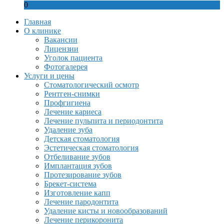
0
Главная
О клинике
Вакансии
Лицензии
Уголок пациента
Фотогалерея
Услуги и цены
Стоматологический осмотр
Рентген-снимки
Профгигиена
Лечение кариеса
Лечение пульпита и периодонтита
Удаление зуба
Детская стоматология
Эстетическая стоматология
Отбеливание зубов
Имплантация зубов
Протезирование зубов
Брекет-система
Изготовление капп
Лечение пародонтита
Удаление кисты и новообразований
Лечение перикоронита