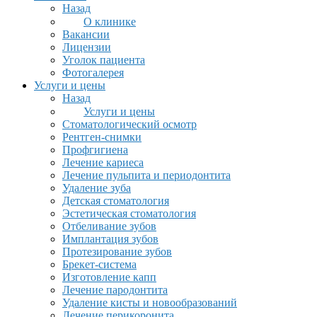
Назад
О клинике
Вакансии
Лицензии
Уголок пациента
Фотогалерея
Услуги и цены
Назад
Услуги и цены
Стоматологический осмотр
Рентген-снимки
Профгигиена
Лечение кариеса
Лечение пульпита и периодонтита
Удаление зуба
Детская стоматология
Эстетическая стоматология
Отбеливание зубов
Имплантация зубов
Протезирование зубов
Брекет-система
Изготовление капп
Лечение пародонтита
Удаление кисты и новообразований
Лечение перикоронита