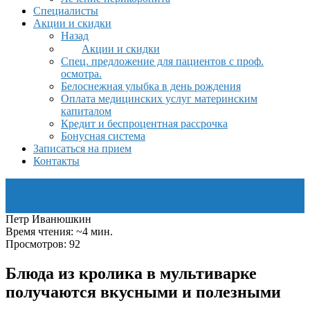
Специалисты
Акции и скидки
Назад
Акции и скидки
Спец. предложение для пациентов с проф.
осмотра.
Белоснежная улыбка в день рождения
Оплата медицинских услуг материнским
капиталом
Кредит и беспроцентная рассрочка
Бонусная система
Записаться на прием
Контакты
Петр Иванюшкин
Время чтения: ~4 мин.
Просмотров: 92
Блюда из кролика в мультиварке
получаются вкусными и полезными