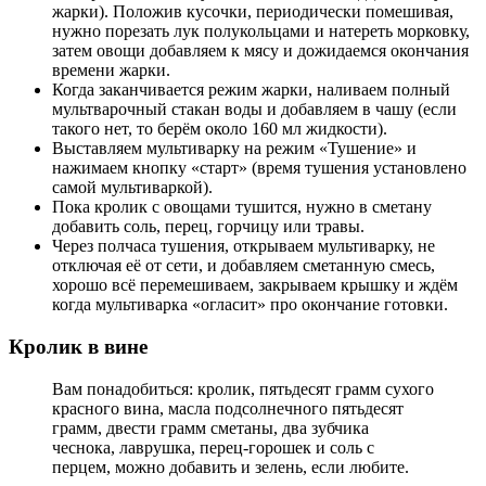
жарки). Положив кусочки, периодически помешивая,
нужно порезать лук полукольцами и натереть морковку,
затем овощи добавляем к мясу и дожидаемся окончания
времени жарки.
Когда заканчивается режим жарки, наливаем полный
мультварочный стакан воды и добавляем в чашу (если
такого нет, то берём около 160 мл жидкости).
Выставляем мультиварку на режим «Тушение» и
нажимаем кнопку «старт» (время тушения установлено
самой мультиваркой).
Пока кролик с овощами тушится, нужно в сметану
добавить соль, перец, горчицу или травы.
Через полчаса тушения, открываем мультиварку, не
отключая её от сети, и добавляем сметанную смесь,
хорошо всё перемешиваем, закрываем крышку и ждём
когда мультиварка «огласит» про окончание готовки.
Кролик в вине
Вам понадобиться: кролик, пятьдесят грамм сухого
красного вина, масла подсолнечного пятьдесят
грамм, двести грамм сметаны, два зубчика
чеснока, лаврушка, перец-горошек и соль с
перцем, можно добавить и зелень, если любите.